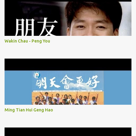
Wakin Chau - Peng You
Ming Tian Hui Geng Hao