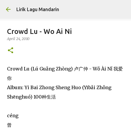
Skip to main content
Lirik Lagu Mandarin
Crowd Lu - Wo Ai Ni
April 24, 2010
Crowd Lu (Lú Guǎng Zhòng) 卢广仲 - Wǒ Ài Nǐ 我爱
你
Album: Yi Bai Zhong Sheng Huo (Yībǎi Zhǒng
Shēnghuó) 100种生活
céng
曾