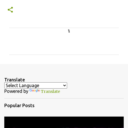
C
o
m
m
e
n
Translate
t
Powered by
Translate
s
Popular Posts