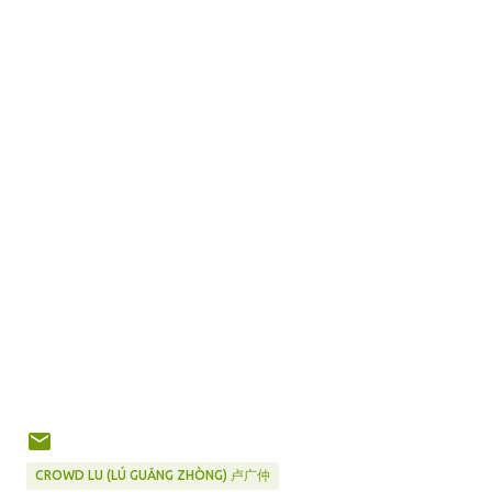
CROWD LU (LÚ GUǍNG ZHÒNG) 卢广仲