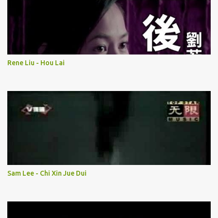
Rene Liu - Hou Lai
Sam Lee - Chi Xin Jue Dui