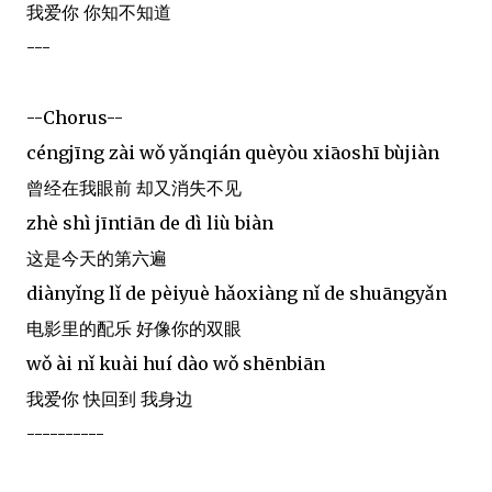
我爱你 你知不知道
---
--Chorus--
céngjīng zài wǒ yǎnqián quèyòu xiāoshī bùjiàn
曾经在我眼前 却又消失不见
zhè shì jīntiān de dì liù biàn
这是今天的第六遍
diànyǐng lǐ de pèiyuè hǎoxiàng nǐ de shuāngyǎn
电影里的配乐 好像你的双眼
wǒ ài nǐ kuài huí dào wǒ shēnbiān
我爱你 快回到 我身边
----------