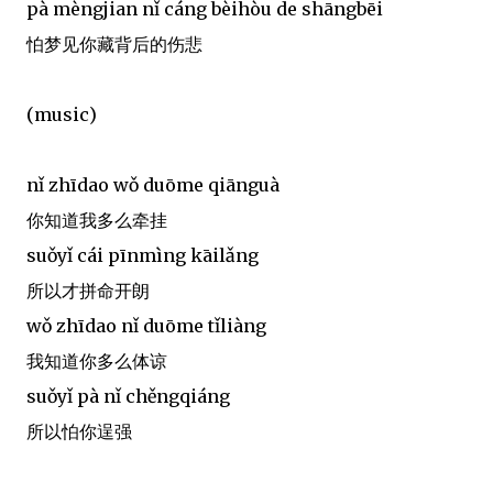
pà mèngjian nǐ cáng bèihòu de shāngbēi
怕梦见你藏背后的伤悲
(music)
nǐ zhīdao wǒ duōme qiānguà
你知道我多么牵挂
suǒyǐ cái pīnmìng kāilǎng
所以才拼命开朗
wǒ zhīdao nǐ duōme tǐliàng
我知道你多么体谅
suǒyǐ pà nǐ chěngqiáng
所以怕你逞强