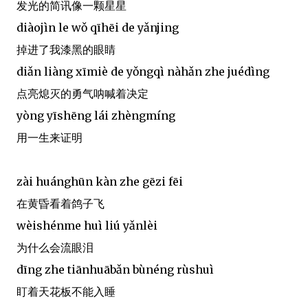
发光的简讯像一颗星星
diàojìn le wǒ qīhēi de yǎnjing
掉进了我漆黑的眼睛
diǎn liàng xīmiè de yǒngqì nàhǎn zhe juédìng
点亮熄灭的勇气呐喊着决定
yòng yīshēng lái zhèngmíng
用一生来证明
zài huánghūn kàn zhe gēzi fēi
在黄昏看着鸽子飞
wèishénme huì liú yǎnlèi
为什么会流眼泪
dīng zhe tiānhuābǎn bùnéng rùshuì
盯着天花板不能入睡