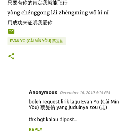
只要有你的肯定我就能飞行
yòng chénggōng lái zhèngmíng wǒ ài nǐ
用成功来证明我爱你
EVAN YO (CÀI MÍN YÒU) 蔡旻佑
Anonymous
December 16, 2010 4:14 PM
C
boleh request lirik lagu Evan Yo (Cài Mín
o
Yòu) 蔡旻佑 yang judulnya zou (走)
m
thx bgt kalau dipost...
m
REPLY
e