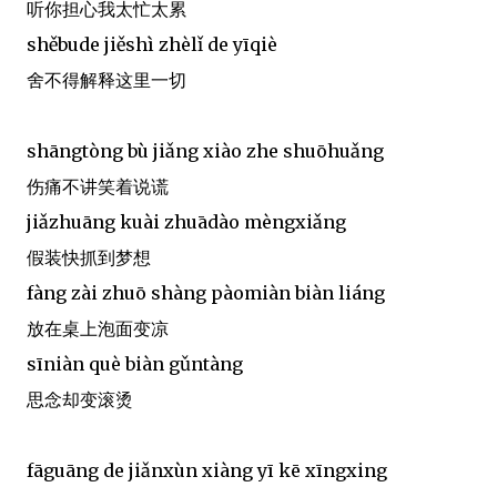
听你担心我太忙太累
shěbude jiěshì zhèlǐ de yīqiè
舍不得解释这里一切
shāngtòng bù jiǎng xiào zhe shuōhuǎng
伤痛不讲笑着说谎
jiǎzhuāng kuài zhuādào mèngxiǎng
假装快抓到梦想
fàng zài zhuō shàng pàomiàn biàn liáng
放在桌上泡面变凉
sīniàn què biàn gǔntàng
思念却变滚烫
fāguāng de jiǎnxùn xiàng yī kē xīngxing