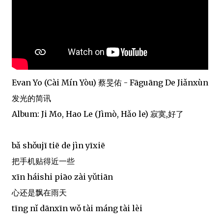
Evan Yo (Cài Mín Yòu) 蔡旻佑 - Fāguāng De Jiǎnxùn
发光的简讯
Album: Ji Mo, Hao Le (Jìmò, Hǎo le) 寂寞,好了
bǎ shǒujī tiē de jìn yīxiē
把手机贴得近一些
xīn háishi piāo zài yǔtiān
心还是飘在雨天
tīng nǐ dānxīn wǒ tài máng tài lèi