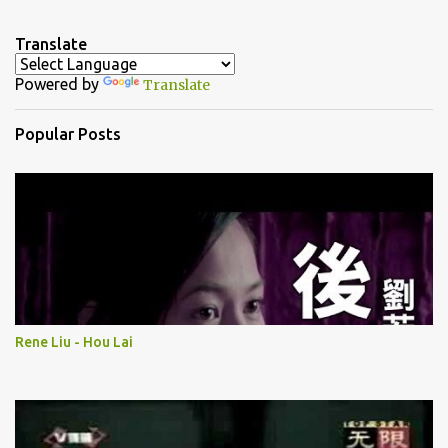
e
n
Translate
t
Powered by
Translate
s
Popular Posts
Rene Liu - Hou Lai