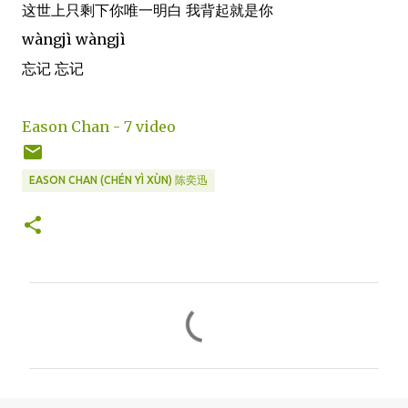
这世上只剩下你唯一明白 我背起就是你
wàngjì wàngjì
忘记 忘记
Eason Chan - 7 video
EASON CHAN (CHÉN YÌ XÙN) 陈奕迅
C
o
m
m