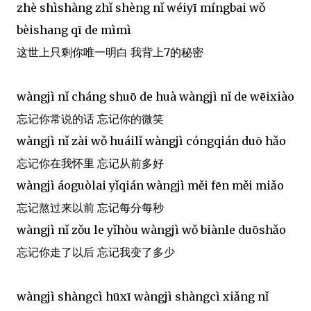
zhè shìshàng zhǐ shèng nǐ wéiyī míngbai wǒ
bèishang qī de mìmì
这世上只剩你唯一明白 我背上7的秘密
wàngjì nǐ cháng shuō de huà wàngjì nǐ de wēixiào
忘记你常说的话 忘记你的微笑
wàngjì nǐ zài wǒ huáilǐ wàngjì cóngqián duō hǎo
忘记你在我怀里 忘记从前多好
wàngjì áoguòlai yǐqián wàngjì měi fēn měi miǎo
忘记熬过来以前 忘记每分每秒
wàngjì nǐ zǒu le yǐhòu wàngjì wǒ biànle duōshǎo
忘记你走了以后 忘记我变了多少
wàngjì shàngcì hūxī wàngjì shàngcì xiǎng nǐ