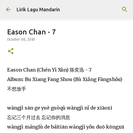
Skip to main content
Lirik Lagu Mandarin
Eason Chan - 7
October 08, 2010
Eason Chan (Chén Yì Xùn) 陈奕迅 - 7
Album: Bu Xiang Fang Shou (Bù Xiǎng Fàngshǒu)
不想放手
wàngjì sān ge yuè guòqù wàngjì nǐ de xiāoxi
忘记三个月过去 忘记你的消息
wàngjì mánglù de báitiān wàngjì yǒu duō kōngxū