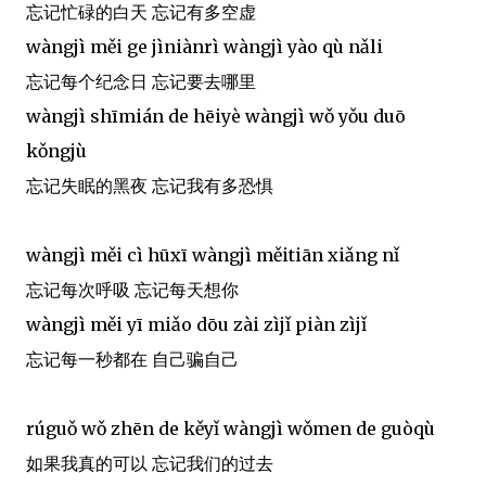
忘记忙碌的白天 忘记有多空虚
wàngjì měi ge jìniànrì wàngjì yào qù nǎli
忘记每个纪念日 忘记要去哪里
wàngjì shīmián de hēiyè wàngjì wǒ yǒu duō
kǒngjù
忘记失眠的黑夜 忘记我有多恐惧
wàngjì měi cì hūxī wàngjì měitiān xiǎng nǐ
忘记每次呼吸 忘记每天想你
wàngjì měi yī miǎo dōu zài zìjǐ piàn zìjǐ
忘记每一秒都在 自己骗自己
rúguǒ wǒ zhēn de kěyǐ wàngjì wǒmen de guòqù
如果我真的可以 忘记我们的过去