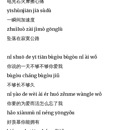
电光石火摩擦心痛
yīshùnjiān jiā sùdù
一瞬间加速度
zhuìluò zài jìmò gōnglù
坠落在寂寞公路
nǐ shuō de yī tiān bùgòu bùgòu nǐ ài wǒ
你说的一天不够不够你爱我
bùgòu cháng bùgòu jiǔ
不够长不够久
nǐ yào de wèi ài ér huó zěnme wàngle wǒ
你要的为爱而活怎么忘了我
hǎo xiànmù nǐ néng yōngyǒu
好羡慕你能拥有