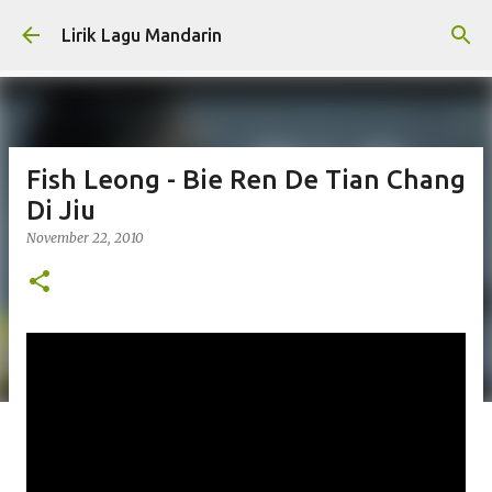
Skip to main content
Lirik Lagu Mandarin
Fish Leong - Bie Ren De Tian Chang
Di Jiu
November 22, 2010