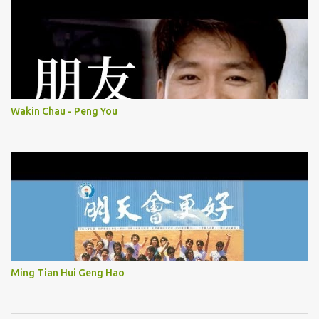
Wakin Chau - Peng You
Ming Tian Hui Geng Hao