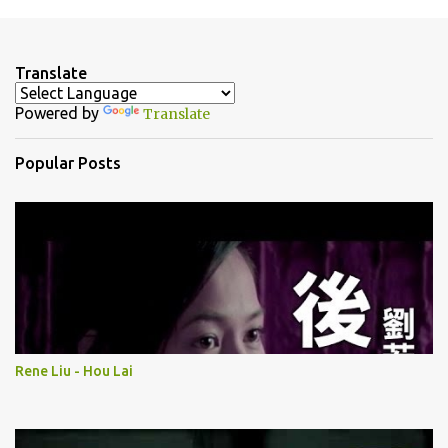
m
e
n
Translate
t
Powered by
Translate
s
Popular Posts
Rene Liu - Hou Lai