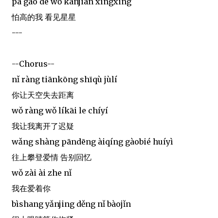
pà gāo de wǒ kànjian xīngxing
怕高的我 看见星星
---
--Chorus--
nǐ ràng tiānkōng shīqù jùlí
你让天空失去距离
wǒ ràng wǒ líkāi le chíyí
我让我离开了迟疑
wǎng shàng pāndēng àiqíng gàobié huíyì
往上攀登爱情 告别回忆
wǒ zài ài zhe nǐ
我在爱着你
bìshang yǎnjing děng nǐ bàojǐn