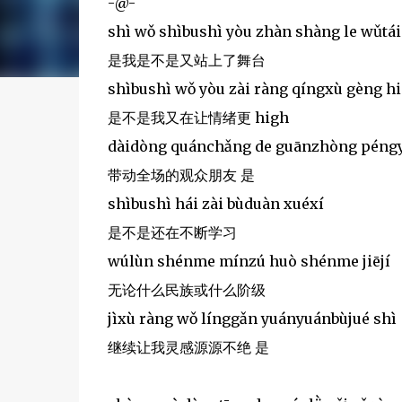
-@-
shì wǒ shìbushì yòu zhàn shàng le wǔtái
是我是不是又站上了舞台
shìbushì wǒ yòu zài ràng qíngxù gèng h
是不是我又在让情绪更 high
dàidòng quánchǎng de guānzhòng péngy
带动全场的观众朋友 是
shìbushì hái zài bùduàn xuéxí
是不是还在不断学习
wúlùn shénme mínzú huò shénme jiējí
无论什么民族或什么阶级
jìxù ràng wǒ línggǎn yuányuánbùjué shì
继续让我灵感源源不绝 是