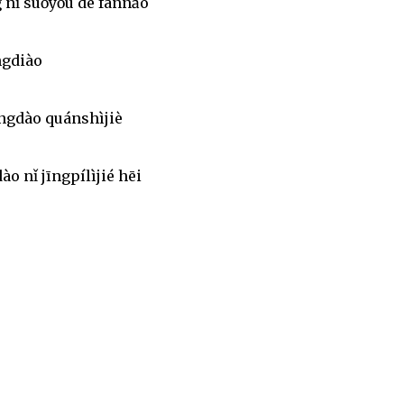
g nǐ suǒyǒu de fánnǎo
ngdiào
òngdào quánshìjiè
o nǐ jīngpílìjié hēi