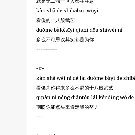
就是无二独一世人都在注意
kàn shǎ de shíbābān wǔyì
看傻的十八般武艺
duōme bùkěsīyì qíshí dōu shìwéi nǐ
多么不可思议其实都是为你
----------
-#-
kàn shǎ wèi nǐ dé lái duōme bùyì de shí
看傻为你得来多么不易的十八般武艺
qīpàn nǐ néng diǎntóu lái kěndìng wǒ de 
期盼你能点头来肯定我的努力
---