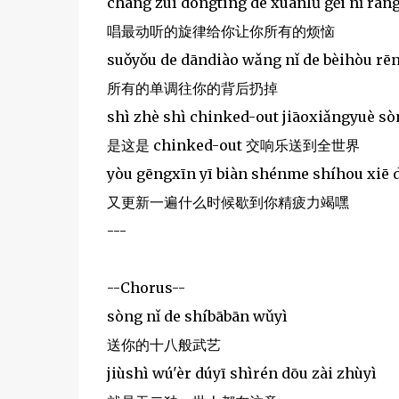
chàng zuì dòngtīng de xuánlǜ gěi nǐ ràn
唱最动听的旋律给你让你所有的烦恼
suǒyǒu de dāndiào wǎng nǐ de bèihòu rē
所有的单调往你的背后扔掉
shì zhè shì chinked-out jiāoxiǎngyuè s
是这是 chinked-out 交响乐送到全世界
yòu gēngxīn yī biàn shénme shíhou xiē dà
又更新一遍什么时候歇到你精疲力竭嘿
---
--Chorus--
sòng nǐ de shíbābān wǔyì
送你的十八般武艺
jiùshì wú'èr dúyī shìrén dōu zài zhùyì