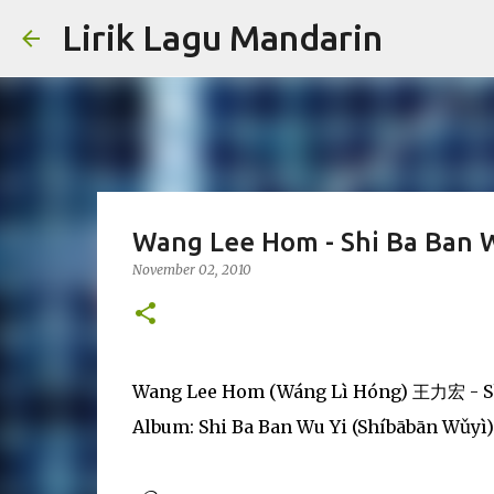
Lirik Lagu Mandarin
Wang Lee Hom - Shi Ba Ban 
November 02, 2010
Wang Lee Hom (Wáng Lì Hóng) 王力宏 -
Album: Shi Ba Ban Wu Yi (Shíbābān W