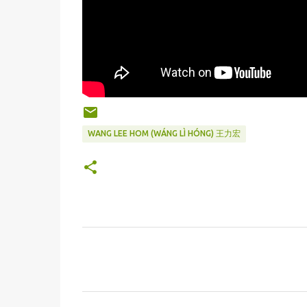
WANG LEE HOM (WÁNG LÌ HÓNG) 王力宏
C
o
m
m