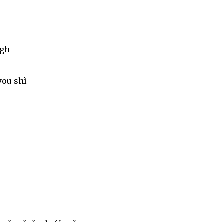
igh
ou shì