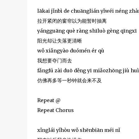
lākai jǐnbì de chuānglián yǐwéi néng zhà
拉开紧闭的窗帘以为能暂时抽离
yángguāng què ràng shīluò gèng qīngxī
阳光却让失落更清晰
wǒ xiǎngyào duómén ér qù
我想要夺门而去
fǎngfú zài duō děng yī miǎozhōng jiù huì 
仿佛再多等一秒钟就会来不及
Repeat @
Repeat Chorus
xǐnglái yǐhòu wǒ shēnbiān méi nǐ