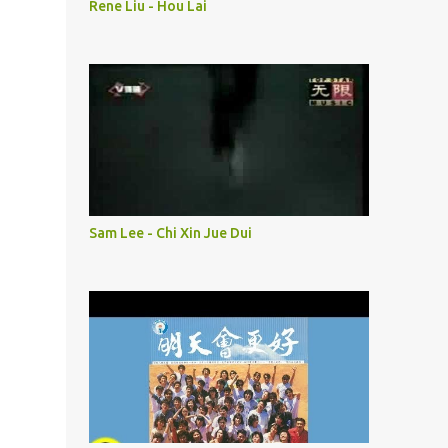
Rene Liu - Hou Lai
Sam Lee - Chi Xin Jue Dui