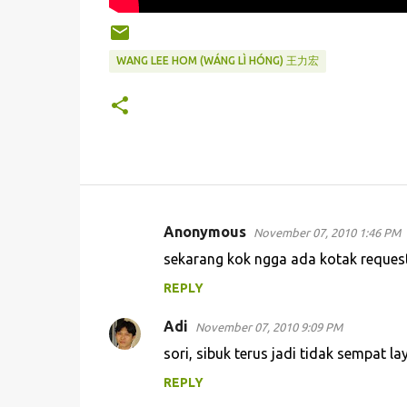
WANG LEE HOM (WÁNG LÌ HÓNG) 王力宏
Anonymous
November 07, 2010 1:46 PM
C
sekarang kok ngga ada kotak reques
o
REPLY
m
m
Adi
November 07, 2010 9:09 PM
e
sori, sibuk terus jadi tidak sempat la
n
REPLY
t