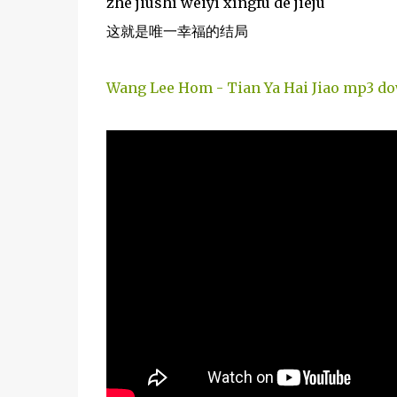
zhè jiùshì wéiyī xìngfú de jiéjú
这就是唯一幸福的结局
Wang Lee Hom - Tian Ya Hai Jiao mp3 d