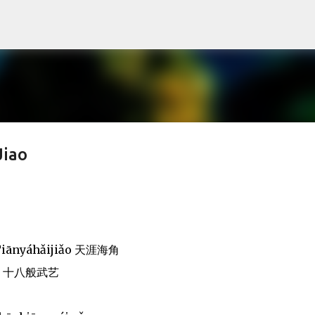
Skip to main content
Jiao
Tiānyáhǎijiǎo 天涯海角
ǔyì) 十八般武艺