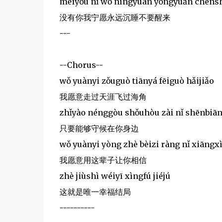
méiyǒu nǐ wǒ nìngyuàn yǒngyuǎn chénsh
没有你我宁愿永远沉睡不要醒来
---
--Chorus--
wǒ yuànyi zǒuguò tiānyá fēiguò hǎijiǎo
我愿意走过天涯飞过海角
zhǐyào nénggòu shǒuhòu zài nǐ shēnbiā
只要能够守候在你身边
wǒ yuànyi yòng zhè bèizi ràng nǐ xiāngx
我愿意用这辈子让你相信
zhè jiùshì wéiyī xìngfú jiéjú
这就是唯一幸福结局
----------