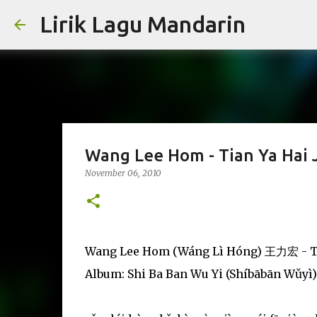
Lirik Lagu Mandarin
Wang Lee Hom - Tian Ya Hai 
November 06, 2010
Wang Lee Hom (Wáng Lì Hóng) 王力宏 - 
Album: Shi Ba Ban Wu Yi (Shíbābān W