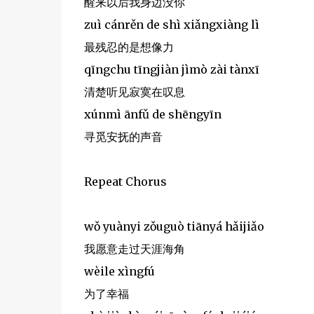
醒来以后我身边没你
zuì cánrěn de shì xiǎngxiàng lì
最残忍的是想像力
qīngchu tīngjiàn jìmò zài tànxī
清楚听见寂寞在叹息
xúnmì ānfǔ de shēngyīn
寻觅安抚的声音
Repeat Chorus
wǒ yuànyi zǒuguò tiānyá hǎijiǎo
我愿意走过天涯海角
wèile xìngfú
为了幸福