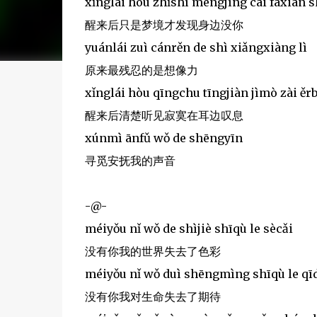
xǐnglái hòu zhǐshì mèngjìng cái fāxiàn 
醒来后只是梦境才发现身边没你
yuánlái zuì cánrěn de shì xiǎngxiàng lì
原来最残忍的是想像力
xǐnglái hòu qīngchu tīngjiàn jìmò zài ěr
醒来后清楚听见寂寞在耳边叹息
xúnmì ānfǔ wǒ de shēngyīn
寻觅安抚我的声音
-@-
méiyǒu nǐ wǒ de shìjiè shīqù le sècǎi
没有你我的世界失去了色彩
méiyǒu nǐ wǒ duì shēngmìng shīqù le qī
没有你我对生命失去了期待