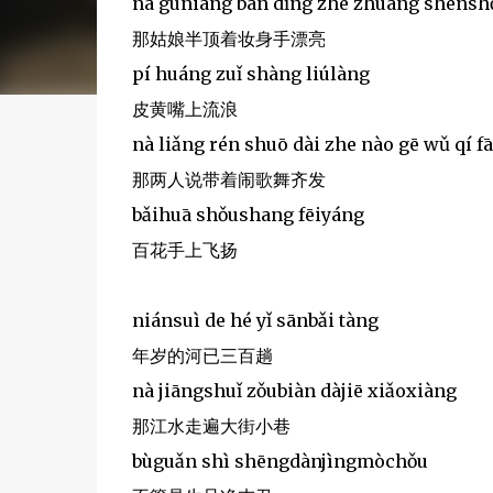
nà gūniáng bàn dǐng zhe zhuāng shēnsh
那姑娘半顶着妆身手漂亮
pí huáng zuǐ shàng liúlàng
皮黄嘴上流浪
nà liǎng rén shuō dài zhe nào gē wǔ qí fā
那两人说带着闹歌舞齐发
bǎihuā shǒushang fēiyáng
百花手上飞扬
niánsuì de hé yǐ sānbǎi tàng
年岁的河已三百趟
nà jiāngshuǐ zǒubiàn dàjiē xiǎoxiàng
那江水走遍大街小巷
bùguǎn shì shēngdànjìngmòchǒu