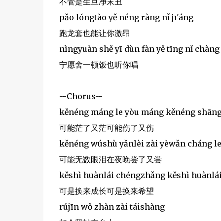
不管是生旦净末丑
pǎo lóngtào yě néng ràng nǐ jī'áng
跑龙套也能让你激昂
nìngyuàn shě yī dùn fàn yě tīng nǐ chàng
宁愿舍一顿饭也听你唱
--Chorus--
kěnéng máng le yòu máng kěnéng shāng
可能茫了又茫可能伤了又伤
kěnéng wúshù yǎnlèi zài yèwǎn cháng l
可能无数眼泪在夜晚尝了又尝
kěshì huànlái chéngzhǎng kěshì huànlá
可是换来成长可是换来希望
rújīn wǒ zhàn zài táishàng