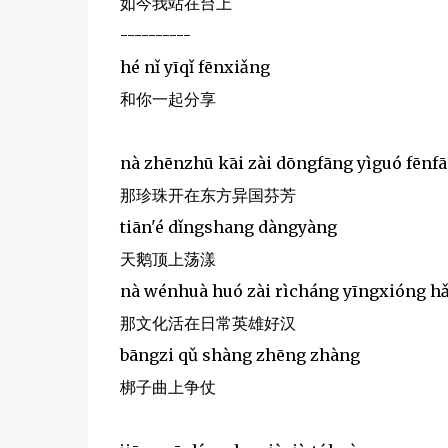
如今我站在台上
----------
hé nǐ yīqǐ fēnxiǎng
和你一起分享
nà zhēnzhū kāi zài dōngfāng yìguó fēnf
那珍珠开在东方异国芬芳
tiān'é dǐngshang dàngyàng
天鹅顶上荡漾
nà wénhuà huó zài rìcháng yīngxióng h
那文化活在日常英雄好汉
bāngzi qǔ shàng zhēng zhàng
梆子曲上争仗