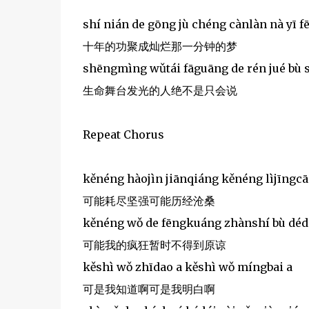
shí nián de gōng jù chéng cànlàn nà yī
十年的功聚成灿烂那一分钟的梦
shēngmìng wǔtái fāguāng de rén jué bù s
生命舞台发光的人绝不是只会说
Repeat Chorus
kěnéng hàojìn jiānqiáng kěnéng lìjīngc
可能耗尽坚强可能历经沧桑
kěnéng wǒ de fēngkuáng zhànshí bù déd
可能我的疯狂暂时不得到原谅
kěshì wǒ zhīdao a kěshì wǒ míngbai a
可是我知道啊可是我明白啊