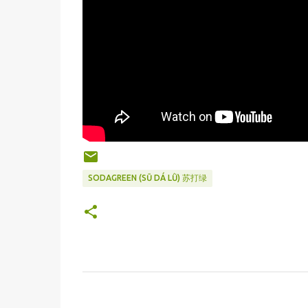
SODAGREEN (SŪ DÁ LǛ) 苏打绿
C