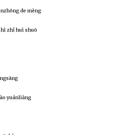
 fēnzhōng de mèng
hì zhǐ huì shuō
āngsāng
ào yuánliàng