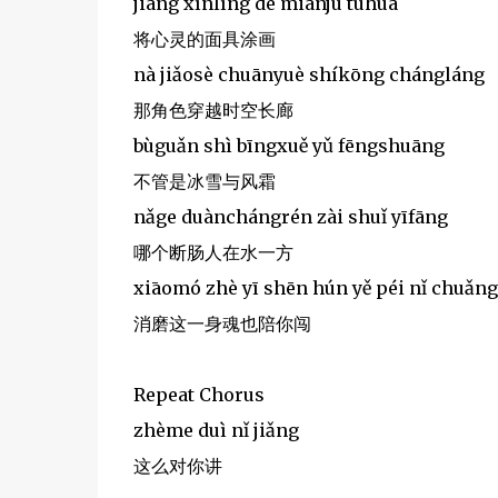
jiāng xīnlíng de miànjù túhuà
将心灵的面具涂画
nà jiǎosè chuānyuè shíkōng chángláng
那角色穿越时空长廊
bùguǎn shì bīngxuě yǔ fēngshuāng
不管是冰雪与风霜
nǎge duànchángrén zài shuǐ yīfāng
哪个断肠人在水一方
xiāomó zhè yī shēn hún yě péi nǐ chuǎng
消磨这一身魂也陪你闯
Repeat Chorus
zhème duì nǐ jiǎng
这么对你讲