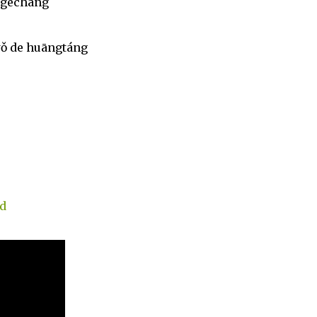
n gēchàng
ǒ de huāngtáng
d