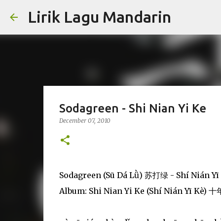
Lirik Lagu Mandarin
Sodagreen - Shi Nian Yi Ke
December 07, 2010
Sodagreen (Sū Dá Lǜ) 苏打绿 - Shí Nián 
Album: Shi Nian Yi Ke (Shí Nián Yī Kè)