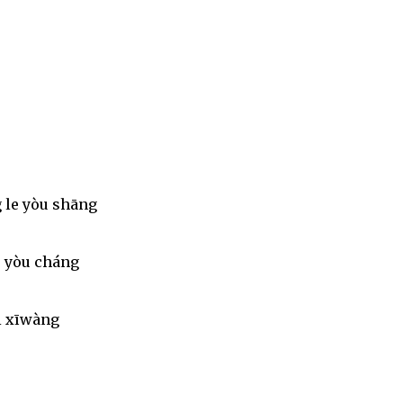
 le yòu shāng
e yòu cháng
i xīwàng