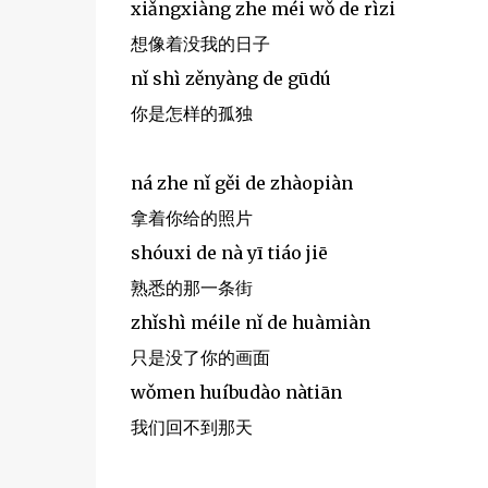
xiǎngxiàng zhe méi wǒ de rìzi
想像着没我的日子
nǐ shì zěnyàng de gūdú
你是怎样的孤独
ná zhe nǐ gěi de zhàopiàn
拿着你给的照片
shóuxi de nà yī tiáo jiē
熟悉的那一条街
zhǐshì méile nǐ de huàmiàn
只是没了你的画面
wǒmen huíbudào nàtiān
我们回不到那天