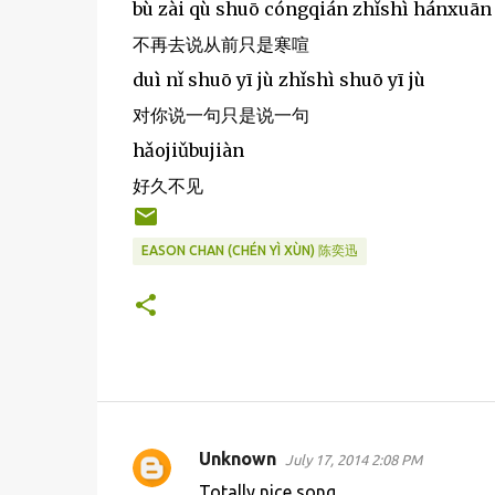
bù zài qù shuō cóngqián zhǐshì hánxuān
不再去说从前只是寒喧
duì nǐ shuō yī jù zhǐshì shuō yī jù
对你说一句只是说一句
hǎojiǔbujiàn
好久不见
EASON CHAN (CHÉN YÌ XÙN) 陈奕迅
Unknown
July 17, 2014 2:08 PM
C
Totally nice song.