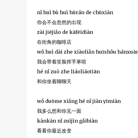
nǐ huì bù huì hūrán de chūxiàn
你会不会忽然的出现
zài jiējiǎo de kāfēidiàn
在街角的咖啡店
wǒ huì dài zhe xiàoliǎn huīshǒu hánxuā
我会带着笑脸挥手寒喧
hé nǐ zuò zhe liáoliáotiān
和你坐着聊聊天
wǒ duōme xiǎng hé nǐ jiàn yīmiàn
我多么想和你见一面
kànkàn nǐ zuìjìn gǎibiàn
看看你最近改变