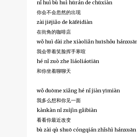
nǐ huì bù huì hūrán de chūxiàn
你会不会忽然的出现
zài jiējiǎo de kāfēidiàn
在街角的咖啡店
wǒ huì dài zhe xiàoliǎn huīshǒu hánxuā
我会带着笑脸挥手寒喧
hé nǐ zuò zhe liáoliáotiān
和你坐着聊聊天
wǒ duōme xiǎng hé nǐ jiàn yīmiàn
我多么想和你见一面
kànkàn nǐ zuìjìn gǎibiàn
看看你最近改变
bù zài qù shuō cóngqián zhǐshì hánxuān