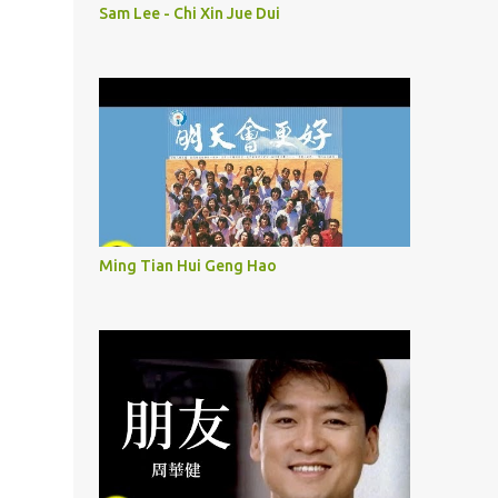
Sam Lee - Chi Xin Jue Dui
Ming Tian Hui Geng Hao