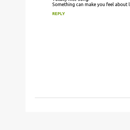
o
Something can make you feel about 
m
REPLY
m
e
n
t
s
P
o
s
t
a