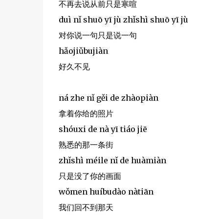
不再去说从前只是寒喧
duì nǐ shuō yī jù zhǐshì shuō yī jù
对你说一句只是说一句
hǎojiǔbujiàn
好久不见
ná zhe nǐ gěi de zhàopiàn
拿着你给的照片
shóuxi de nà yī tiáo jiē
熟悉的那一条街
zhǐshì méile nǐ de huàmiàn
只是没了你的画面
wǒmen huíbudào nàtiān
我们回不到那天