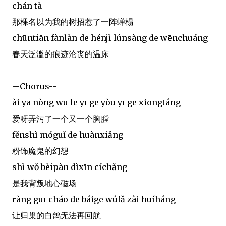
chán tà
那棵名以为我的树招惹了一阵蝉榻
chūntiān fànlàn de hénjì lúnsàng de wēnchuáng
春天泛滥的痕迹沦丧的温床
--Chorus--
ài ya nòng wū le yī ge yòu yī ge xiōngtáng
爱呀弄污了一个又一个胸膛
fěnshì móguǐ de huànxiǎng
粉饰魔鬼的幻想
shì wǒ bèipàn dìxīn cíchǎng
是我背叛地心磁场
ràng guī cháo de báigē wúfǎ zài huíháng
让归巢的白鸽无法再回航