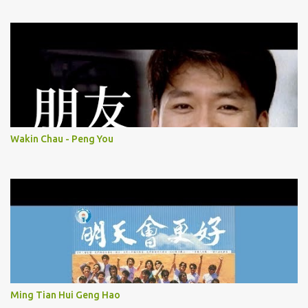
Wakin Chau - Peng You
Ming Tian Hui Geng Hao