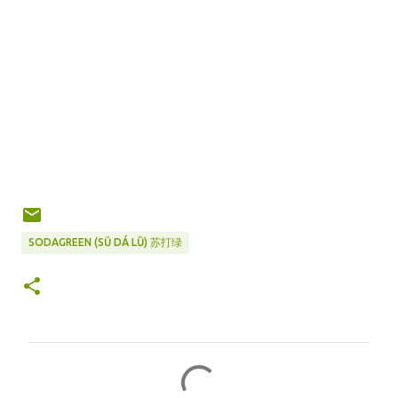
SODAGREEN (SŪ DÁ LǛ) 苏打绿
C
o