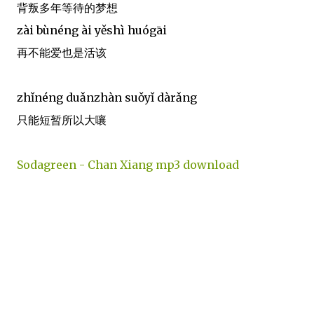
背叛多年等待的梦想
zài bùnéng ài yěshì huógāi
再不能爱也是活该
zhǐnéng duǎnzhàn suǒyǐ dàrǎng
只能短暂所以大嚷
Sodagreen - Chan Xiang mp3 download