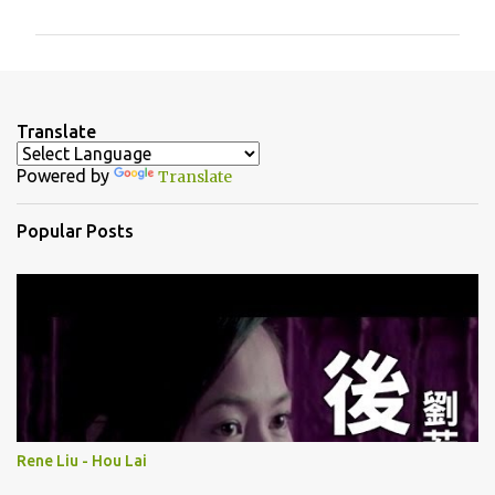
m
m
e
n
Translate
t
Powered by
Translate
s
Popular Posts
Rene Liu - Hou Lai