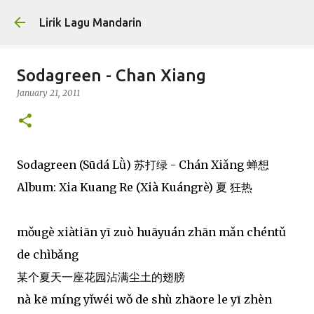
Skip to main content
Lirik Lagu Mandarin
Sodagreen - Chan Xiang
January 21, 2011
Sodagreen (Sūdá Lǜ) 苏打绿 - Chán Xiǎng 蝉想
Album: Xia Kuang Re (Xià Kuángrè) 夏 狂热
mǒugè xiàtiān yī zuò huāyuán zhān mǎn chéntǔ
de chìbǎng
某个夏天一座花园沾满尘土的翅膀
nà kē míng yǐwéi wǒ de shù zhāore le yī zhèn