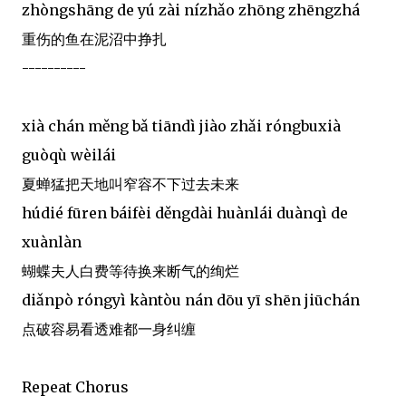
zhòngshāng de yú zài nízhǎo zhōng zhēngzhá
重伤的鱼在泥沼中挣扎
----------
xià chán měng bǎ tiāndì jiào zhǎi róngbuxià
guòqù wèilái
夏蝉猛把天地叫窄容不下过去未来
húdié fūren báifèi děngdài huànlái duànqì de
xuànlàn
蝴蝶夫人白费等待换来断气的绚烂
diǎnpò róngyì kàntòu nán dōu yī shēn jiūchán
点破容易看透难都一身纠缠
Repeat Chorus