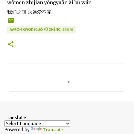
wǒmen zhījiān yǒngyuǎn ài bù wán
我们之间 永远爱不完
AARON KWOK (GUŌ FÙ CHÉNG) 郭富城
C
o
m
m
e
n
Translate
t
Powered by
Translate
s