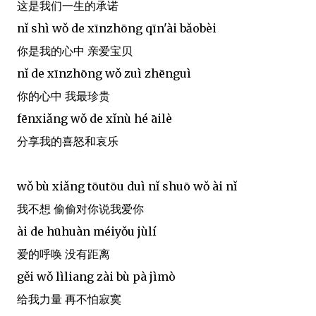
这是我们一生的承诺
nǐ shì wǒ de xīnzhōng qīn'ài bǎobèi
你是我的心中 亲爱宝贝
nǐ de xīnzhōng wǒ zuì zhēnguì
你的心中 我最珍贵
fēnxiǎng wǒ de xǐnù hé āilè
分享我的喜怒和哀乐
wǒ bù xiǎng tōutōu duì nǐ shuō wǒ ài nǐ
我不想 偷偷对你说我爱你
ài de hūhuàn méiyǒu jùlí
爱的呼唤 没有距离
gěi wǒ lìliang zài bù pà jìmò
给我力量 再不怕寂寞