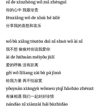
nǐ de xīnzhōng wǒ zuì zhēnguì
你的心中 我最珍贵
fēnxiǎng wǒ de xǐnù hé āilè
分享我的喜怒和哀乐
wǒ bù xiǎng tōutōu duì nǐ shuō wǒ ài nǐ
我不想 偷偷对你说我爱你
ài de hūhuàn méiyǒu jùlí
爱的呼唤 没有距离
gěi wǒ lìliang zài bù pà jìmò
给我力量 再不怕寂寞
yǒuyuán xiāngyù wǒmen yīqǐ hǎohāo zhēnxī
有缘相遇 我们一起好好珍惜
nándào nǐ xiànzài hái bùzhīdào