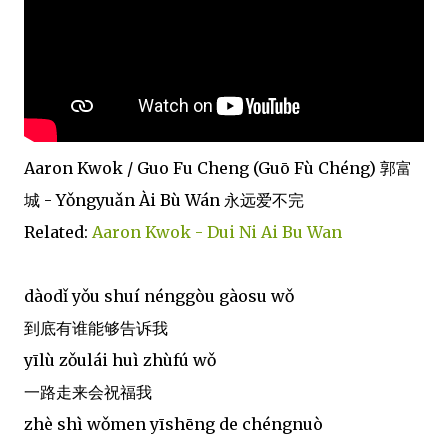
Aaron Kwok / Guo Fu Cheng (Guō Fù Chéng) 郭富
城 - Yǒngyuǎn Ài Bù Wán 永远爱不完
Related:
Aaron Kwok - Dui Ni Ai Bu Wan
dàodǐ yǒu shuí nénggòu gàosu wǒ
到底有谁能够告诉我
yīlù zǒulái huì zhùfú wǒ
一路走来会祝福我
zhè shì wǒmen yīshēng de chéngnuò