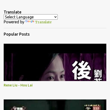
e
n
Translate
t
Powered by
Translate
s
Popular Posts
Rene Liu - Hou Lai