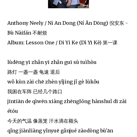
Anthony Neely / Ni An Dong (Ní Ān Dōng) 倪安东 -
Bù Nàifán 不耐烦
Album: Lesson One / Di Yi Ke (Dì Yī Kè) 第一课
lùdēng yī zhǎn yī zhǎn guī sù tuìhòu
路灯 一盏一盏 龟速 退后
wǒ kùn zài chē zhèn yǐjing jǐ gè lùkǒu
我困在车阵 已经几个路口
jīntiān de qìwēn xiàng zhēnglóng hànshuǐ dī zài
étóu
今天的气温 像蒸笼 汗水滴在额头
qǐng jiànliàng yǐnyuē gǎnjué zàodòng bù'ān