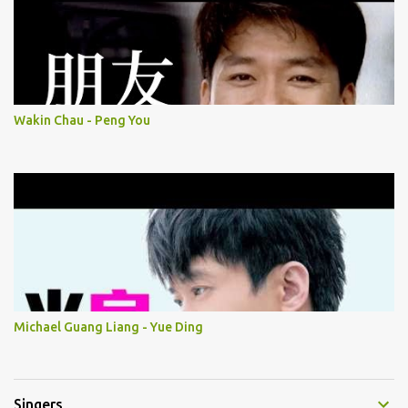
Wakin Chau - Peng You
Michael Guang Liang - Yue Ding
Singers