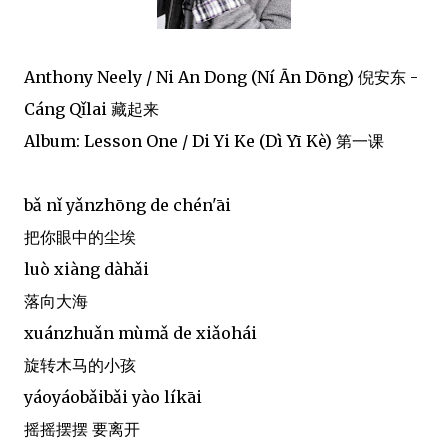
Anthony Neely / Ni An Dong (Ní Ān Dōng) 倪安东 -
Cáng Qǐlai 藏起来
Album: Lesson One / Di Yi Ke (Dì Yī Kè) 第一课
bǎ nǐ yǎnzhōng de chén'āi
把你眼中的尘埃
luò xiàng dàhǎi
落向大海
xuánzhuǎn mùmǎ de xiǎohái
旋转木马的小孩
yáoyáobǎibǎi yào líkāi
摇摇摆摆 要离开