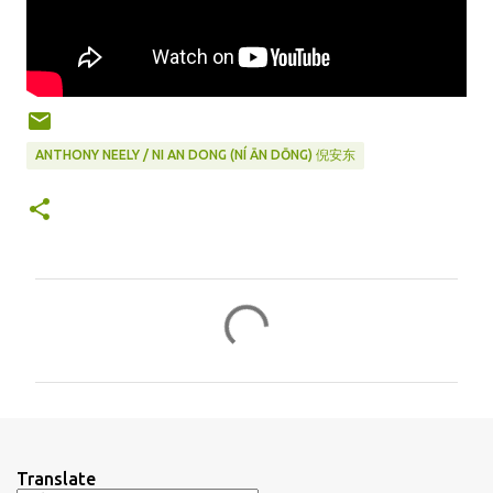
ANTHONY NEELY / NI AN DONG (NÍ ĀN DŌNG) 倪安东
C
o
m
m
e
n
Translate