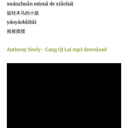
xuánzhuǎn mùmǎ de xiǎohái
旋转木马的小孩
yáoyáobǎibǎi
摇摇摆摆
Anthony Neely - Cang Qi Lai mp3 download