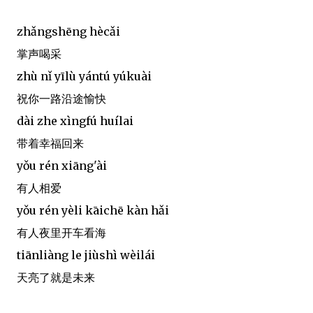
zhǎngshēng hècǎi
掌声喝采
zhù nǐ yīlù yántú yúkuài
祝你一路沿途愉快
dài zhe xìngfú huílai
带着幸福回来
yǒu rén xiāng'ài
有人相爱
yǒu rén yèli kāichē kàn hǎi
有人夜里开车看海
tiānliàng le jiùshì wèilái
天亮了就是未来