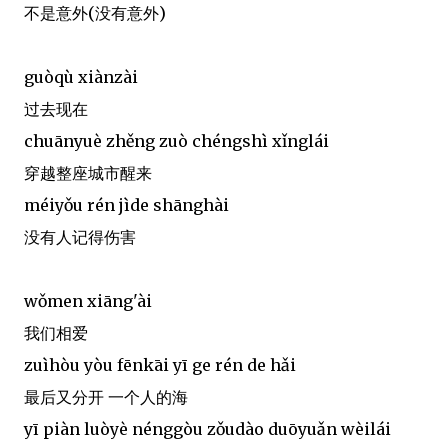
不是意外(没有意外)
guòqù xiànzài
过去现在
chuānyuè zhěng zuò chéngshì xǐnglái
穿越整座城市醒来
méiyǒu rén jìde shānghài
没有人记得伤害
wǒmen xiāng'ài
我们相爱
zuìhòu yòu fēnkāi yī ge rén de hǎi
最后又分开 一个人的海
yī piàn luòyè nénggòu zǒudào duōyuǎn wèilái