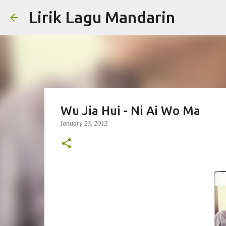
Lirik Lagu Mandarin
Wu Jia Hui - Ni Ai Wo Ma
January 23, 2012