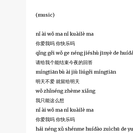
(music)
nǐ ài wǒ ma nǐ kuàilè ma
你爱我吗 你快乐吗
qǐng gěi wǒ ge néng jiéshù jīnyè de huíd
请给我个能结束今夜的回答
míngtiān bù ài jiù liúgěi míngtiān
明天不爱 就留给明天
wǒ zhǐnéng zhème xiǎng
我只能这么想
nǐ ài wǒ ma nǐ kuàilè ma
你爱我吗 你快乐吗
hái néng xǔ shénme huídào zuìchū de 