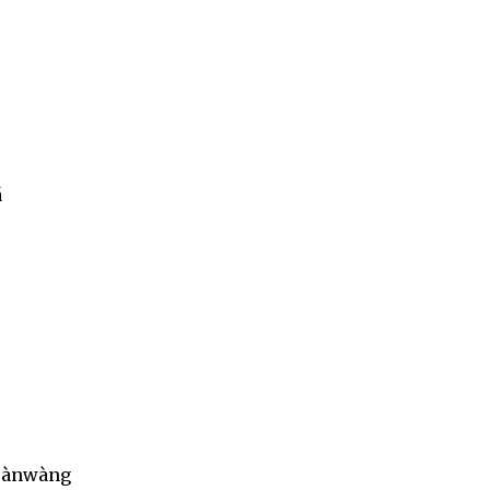
á
yuànwàng