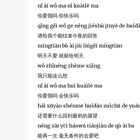
nǐ ài wǒ ma nǐ kuàilè ma
你爱我吗 你快乐吗
qǐng gěi wǒ ge néng jiéshù jīnyè de huíd
请给我个能结束今夜的回答
míngtiān bù ài jiù liúgěi míngtiān
明天不爱 就留给明天
wǒ zhǐnéng zhème xiǎng
我只能这么想
nǐ ài wǒ ma huì kuàilè ma
你爱我吗 会快乐吗
hái xūyào shénme huídào zuìchū de yu
还需要什么回到最初的愿望
néng zài yị̄cì háowú tiáojiàn de qù ài ba
能再一次 毫无条件的去爱吧