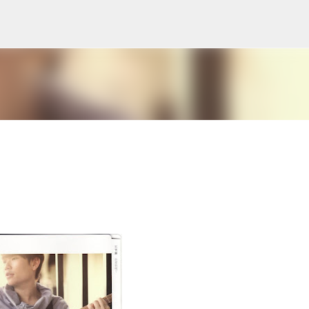
Skip to main content