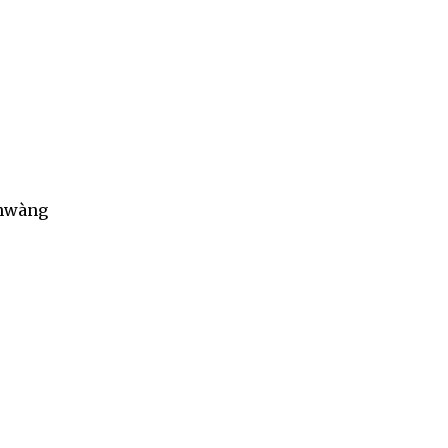
ànwàng