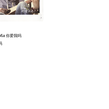
Wǒ Ma 你爱我吗
吗