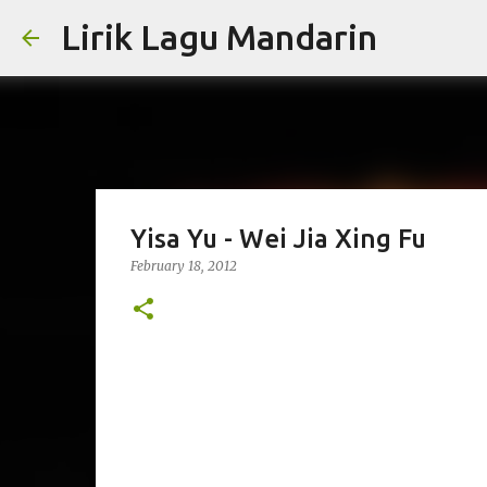
Lirik Lagu Mandarin
Yisa Yu - Wei Jia Xing Fu
February 18, 2012