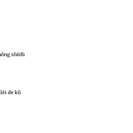
zhǒng shùfù
lèi de kǔ