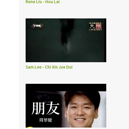
Rene Liu - Hou Lai
Sam Lee - Chi Xin Jue Dui