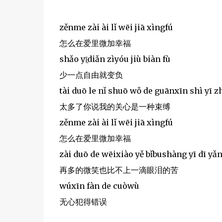
zěnme zài ài lǐ wēi jiā xìngfú
怎么在爱里微加幸福
shǎo yī̠diǎn zìyóu jiù biàn fù
少一点自由就变负
tài duō le nǐ shuō wǒ de guānxīn shì yī 
太多了你说我的关心是一种束缚
zěnme zài ài lǐ wēi jiā xìngfú
怎么在爱里微加幸福
zài duō de wēixiào yě bǐbushàng yī dī yǎn
再多的微笑也比不上一滴眼泪的苦
wúxīn fàn de cuòwù
无心犯得错误