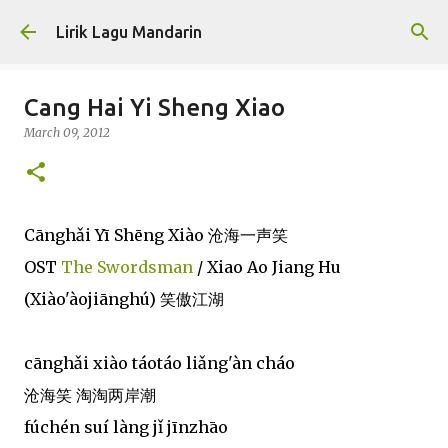
Skip to main content
Lirik Lagu Mandarin
Cang Hai Yi Sheng Xiao
March 09, 2012
Cānghǎi Yī Shēng Xiào 沧海一声笑
OST
The Swordsman
/ Xiao Ao Jiang Hu
(Xiào'àojiānghú) 笑傲江湖
cānghǎi xiào táotáo liǎng'àn cháo
沧海笑 淘淘两岸潮
fúchén suí làng jǐ jīnzhāo