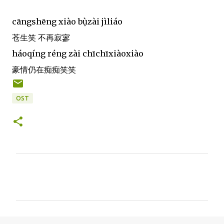
cāngshēng xiào bụ̀zài jìliáo
苍生笑 不再寂寥
háoqíng réng zài chīchīxiàoxiào
豪情仍在痴痴笑笑
OST
C
o
m
m