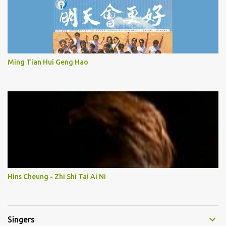
Ming Tian Hui Geng Hao
Hins Cheung - Zhi Shi Tai Ai Ni
Singers