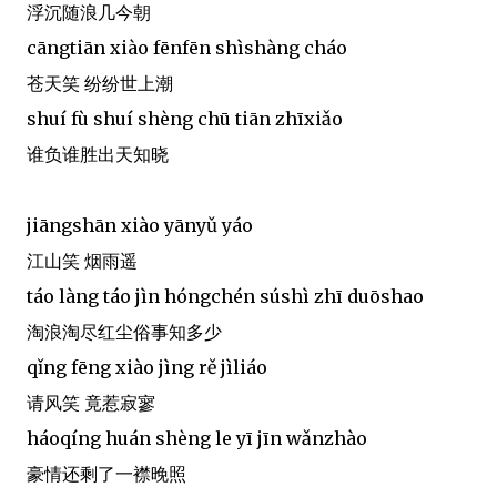
浮沉随浪几今朝
cāngtiān xiào fēnfēn shìshàng cháo
苍天笑 纷纷世上潮
shuí fù shuí shèng chū tiān zhīxiǎo
谁负谁胜出天知晓
jiāngshān xiào yānyǔ yáo
江山笑 烟雨遥
táo làng táo jìn hóngchén súshì zhī duōshao
淘浪淘尽红尘俗事知多少
qǐng fēng xiào jìng rě jìliáo
请风笑 竟惹寂寥
háoqíng huán shèng le yī jīn wǎnzhào
豪情还剩了一襟晚照