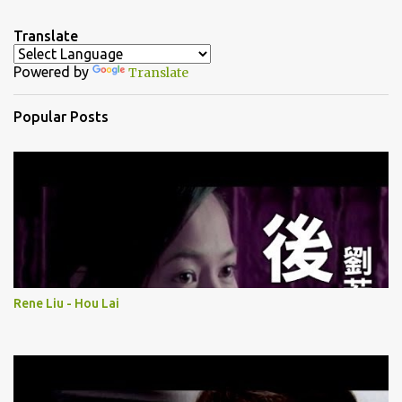
e
n
Translate
t
Powered by
Translate
s
Popular Posts
Rene Liu - Hou Lai