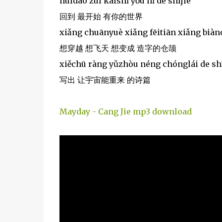
huídào zuì kāishǐ yǒu nǐ de shìjiè
回到 最开始 有你的世界
xiǎng chuānyuè xiǎng fēitiān xiǎng biàn
想穿越 想飞天 想变成 造字的仓颉
xiěchū ràng yǔzhòu néng chónglái de sh
写出 让宇宙能重来 的诗篇
Mayday - Cang Jie mp3 download