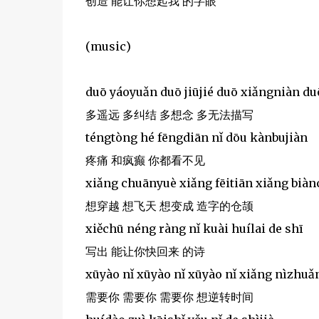
创造 能让你想起我 的字眼
(music)
duō yáoyuǎn duō jiūjié duō xiǎngniàn d
多遥远 多纠结 多想念 多无法描写
téngtòng hé fēngdiān nǐ dōu kànbujiàn
疼痛 和疯癫 你都看不见
xiǎng chuānyuè xiǎng fēitiān xiǎng biàn
想穿越 想飞天 想变成 造字的仓颉
xiěchū néng ràng nǐ kuài huílai de shī
写出 能让你快回来 的诗
xūyào nǐ xūyào nǐ xūyào nǐ xiǎng nìzhuǎn
需要你 需要你 需要你 想逆转时间