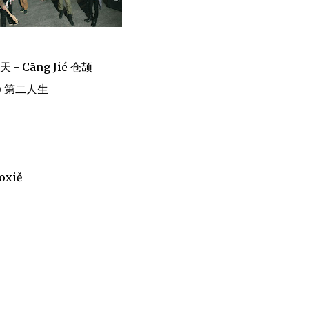
月天 - Cāng Jié 仓颉
ng) 第二人生
oxiě