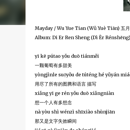
Mayday / Wu Yue Tian (Wǔ Yuè Tiān) 五
Album: Di Er Ren Sheng (Dì Èr Rénshē
yī kē pútao yǒu duō tiánměi
一颗葡萄有多甜美
yòngjìnle suọ̌yǒu de túténg hé yǔyán miá
用尽了所有的图腾和语言 描写
xiǎng yī ge rén yǒu duō xiǎngniàn
想一个人有多想念
nà yòu shì wénzì shīxiào shùnjiān
那又是文字失效瞬间