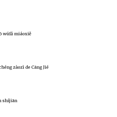
uō wúfǎ miáoxiě
chéng zàozì de Cāng Jié
 shíjiān