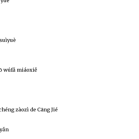
 yuè
suìyuè
uō wúfǎ miáoxiě
chéng zàozì de Cāng Jié
ìyǎn