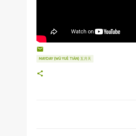
MAYDAY (WǓ YUÈ TIĀN) 五月天
C
o
m
m