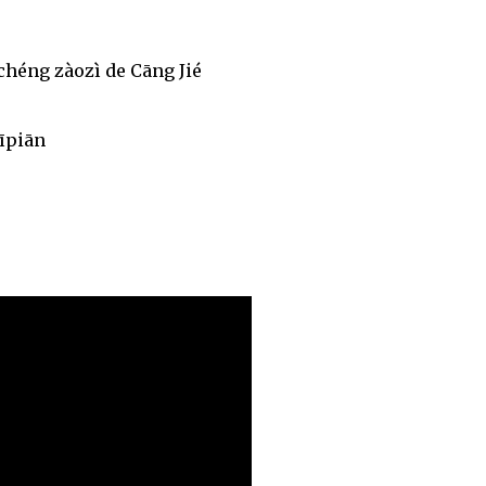
chéng zàozì de Cāng Jié
īpiān