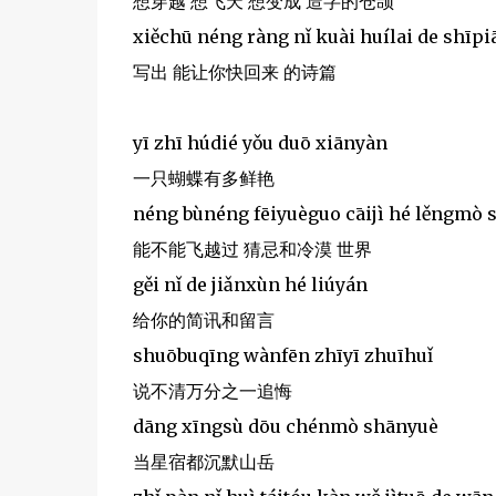
想穿越 想飞天 想变成 造字的仓颉
xiěchū néng ràng nǐ kuài huílai de shīpi
写出 能让你快回来 的诗篇
yī zhī húdié yǒu duō xiānyàn
一只蝴蝶有多鲜艳
néng bùnéng fēiyuèguo cāijì hé lěngmò s
能不能飞越过 猜忌和冷漠 世界
gěi nǐ de jiǎnxùn hé liúyán
给你的简讯和留言
shuōbuqīng wànfēn zhīyī zhuīhuǐ
说不清万分之一追悔
dāng xīngsù dōu chénmò shānyuè
当星宿都沉默山岳