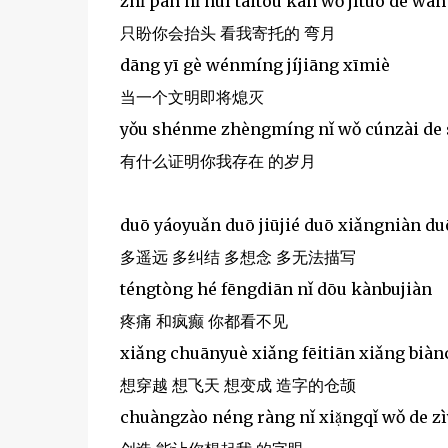
zhǐ pàn nǐ huì táitóu kàn wǒ jìtuō de wān
只盼你会抬头 看我寄托的 弯月
dāng yī gè wénmíng jíjiāng xīmiè
当一个文明即将熄灭
yǒu shénme zhèngmíng nǐ wǒ cúnzài de 
有什么证明你我存在 的岁月
duō yáoyuǎn duō jiūjié duō xiǎngniàn d
多遥远 多纠结 多想念 多无法描写
téngtòng hé fēngdiān nǐ dōu kànbujiàn
疼痛 和疯癫 你都看不见
xiǎng chuānyuè xiǎng fēitiān xiǎng biàn
想穿越 想飞天 想变成 造字的仓颉
chuàngzào néng ràng nǐ xiạ̌ngqǐ wǒ de z