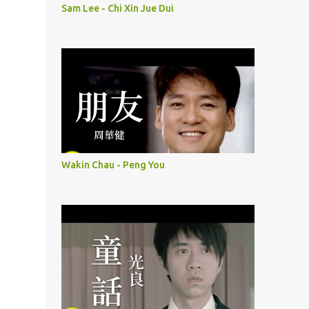
Sam Lee - Chi Xin Jue Dui
Wakin Chau - Peng You