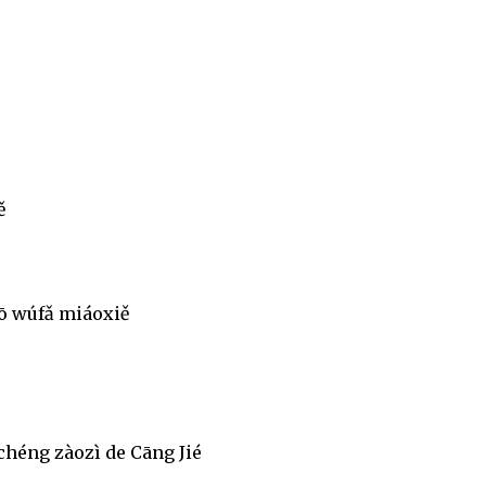
ě
uō wúfǎ miáoxiě
chéng zàozì de Cāng Jié