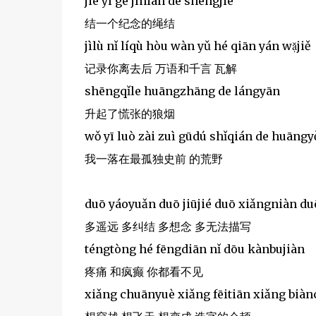
jié yī gè jìniàn de shéngjié
结一个纪念的绳结
jìlù nǐ líqù hòu wàn yǔ hé qiān yán wạ̌jiě
记录你离去后 万语和千言 瓦解
shēngqǐle huāngzhāng de lángyān
升起了慌张的狼烟
wǒ yī luò zài zuì gūdú shǐqián de huāngy
我一落在最孤独史前 的荒野
duō yáoyuǎn duō jiūjié duō xiǎngniàn d
多遥远 多纠结 多想念 多无法描写
téngtòng hé fēngdiān nǐ dōu kànbujiàn
疼痛 和疯癫 你都看不见
xiǎng chuānyuè xiǎng fēitiān xiǎng biàn