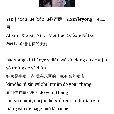
Yen-j / Yan Jue (Yán Jué) 严爵 - Yīxīn'èryòng 一心二
用
Album: Xie Xie Ni De Mei Hao (Xièxie Nǐ De
Mẹ̌ihǎo) 谢谢你的美好
hǎoxiàng shì bànyè yī̠diǎn wǒ zài dōng qū de yījiā
yǒumíng de yè diàn
好像是半夜一点 我在东区的一家有名的夜店
kàndào nǐ zài wǔchí lǐmiàn do your thang
看到你在舞池里面 do your thang
méiyǒu huáiyí nǐ juéduì shì rénqún lǐmiàn zuì
liàng yǎn de nàge huǒ là bǎobèi