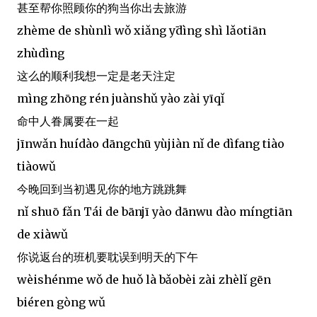
甚至帮你照顾你的狗当你出去旅游
zhème de shùnlì wǒ xiǎng yị̄dìng shì lǎotiān
zhùdìng
这么的顺利我想一定是老天注定
mìng zhōng rén juànshǔ yào zài yīqǐ
命中人眷属要在一起
jīnwǎn huídào dāngchū yùjiàn nǐ de dìfang tiào
tiàowǔ
今晚回到当初遇见你的地方跳跳舞
nǐ shuō fǎn Tái de bānjī yào dānwu dào míngtiān
de xiàwǔ
你说返台的班机要耽误到明天的下午
wèishénme wǒ de huǒ là bǎobèi zài zhèlǐ gēn
biéren gòng wǔ