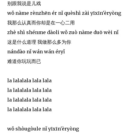
别跟我说是儿戏
wǒ nàme rènzhēn ér nǐ quèshì zài yīxīn'èryòng
我那么认真而你却是在一心二用
zhè shì shénme dàoli wǒ zuò nàme duō wèi nǐ
这是什么道理 我做那么多为你
nándào nǐ wán wán éryǐ
难道你玩玩而已
la lalalala lala lala
la lalalala lala lala
la lalalala lala lala
la lalalala lala lala
wǒ shòugòule nǐ yīxīn'èryòng