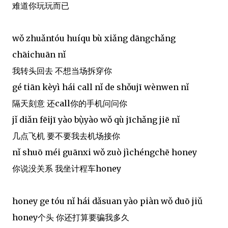
难道你玩玩而已
wǒ zhuǎntóu huíqu bù xiǎng dāngchǎng
chāichuān nǐ
我转头回去 不想当场拆穿你
gé tiān kèyì hái call nǐ de shǒujī wènwen nǐ
隔天刻意 还call你的手机问问你
jǐ diǎn fēijī yào bụ̀yào wǒ qù jīchǎng jiē nǐ
几点飞机 要不要我去机场接你
nǐ shuō méi guānxi wǒ zuò jìchéngchē honey
你说没关系 我坐计程车honey
honey ge tóu nǐ hái dǎsuan yào piàn wǒ duō jiǔ
honey个头 你还打算要骗我多久