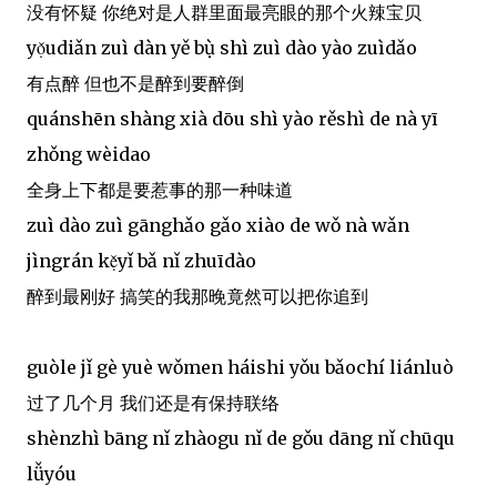
没有怀疑 你绝对是人群里面最亮眼的那个火辣宝贝
yọ̌udiǎn zuì dàn yě bụ̀ shì zuì dào yào zuìdǎo
有点醉 但也不是醉到要醉倒
quánshēn shàng xià dōu shì yào rěshì de nà yī
zhǒng wèidao
全身上下都是要惹事的那一种味道
zuì dào zuì gānghǎo gǎo xiào de wǒ nà wǎn
jìngrán kẹ̌yǐ bǎ nǐ zhuīdào
醉到最刚好 搞笑的我那晚竟然可以把你追到
guòle jǐ gè yuè wǒmen háishi yǒu bǎochí liánluò
过了几个月 我们还是有保持联络
shènzhì bāng nǐ zhàogu nǐ de gǒu dāng nǐ chūqu
lǚyóu