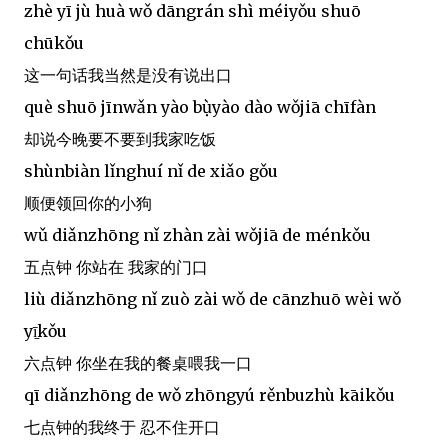
zhè yī jù huà wǒ dāngrán shì méiyǒu shuō
chūkǒu
这一句话我当然是没有说出口
què shuō jīnwǎn yào bụ̀yào dào wǒjiā chīfàn
却说今晚要不要到我家吃饭
shùnbiàn lǐnghuí nǐ de xiǎo gǒu
顺便领回你的小狗
wǔ diǎnzhōng nǐ zhàn zài wǒjiā de ménkǒu
五点钟 你站在 我家的门口
liù diǎnzhōng nǐ zuò zài wǒ de cānzhuō wèi wǒ
yī̠kǒu
六点钟 你坐在我的餐桌喂我一口
qī diǎnzhōng de wǒ zhōngyú rěnbuzhù kāikǒu
七点钟的我终于 忍不住开口