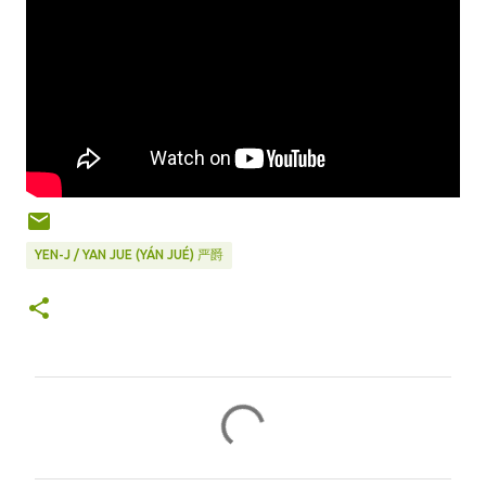
YEN-J / YAN JUE (YÁN JUÉ) 严爵
C
o
m