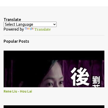
m
e
n
Translate
t
Powered by
Translate
s
Popular Posts
Rene Liu - Hou Lai