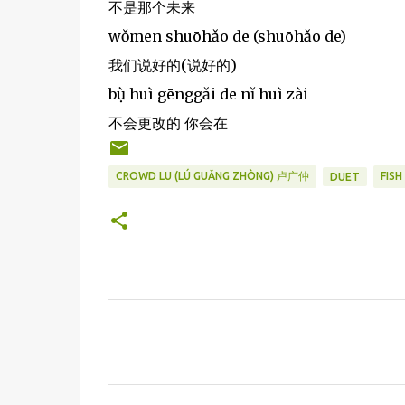
不是那个未来
wǒmen shuōhǎo de (shuōhǎo de)
我们说好的(说好的)
bụ̀ huì gēnggǎi de nǐ huì zài
不会更改的 你会在
CROWD LU (LÚ GUǍNG ZHÒNG) 卢广仲
FISH
DUET
C
o
m
m