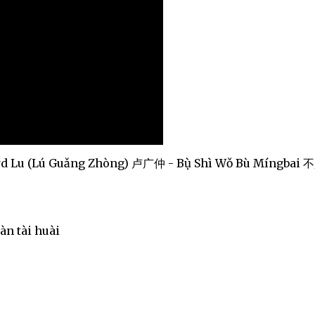
wd Lu (Lú Guǎng Zhòng) 卢广仲 - Bụ̀ Shì Wǒ Bù Míngbai
àn tài huài