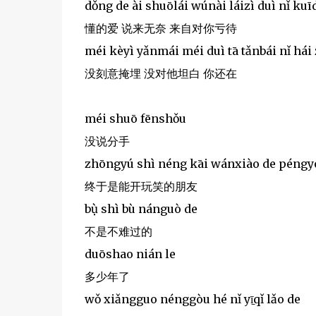
dǒng de ài shuōlái wúnài láizì duì nǐ kuī
懂的爱 说来无奈 来自对你亏待
méi kèyì yǎnmái méi duì tā tǎnbái nǐ hái 
没刻意掩埋 没对他坦白 你还在
méi shuō fēnshǒu
没说分手
zhōngyú shì néng kāi wánxiào de péngy
终于是能开玩笑的朋友
bụ̀ shì bù nánguò de
不是不难过的
duōshao nián le
多少年了
wǒ xiǎngguo nénggòu hé nǐ yī̠qǐ lǎo de