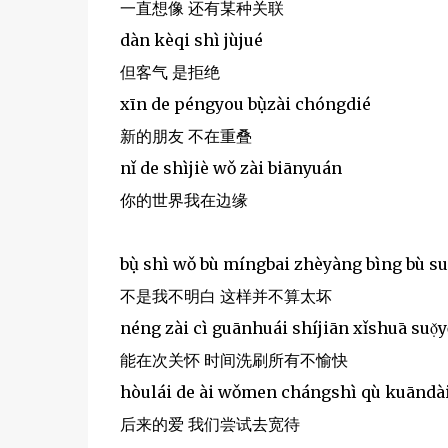
一直想像 还有某种关联
dàn kèqi shì jùjué
但客气 是拒绝
xīn de péngyou bụ̀zài chóngdié
新的朋友 不在重叠
nǐ de shìjiè wǒ zài biānyuán
你的世界我在边缘
bụ̀ shì wǒ bù míngbai zhèyàng bìng bù su
不是我不明白 这样并不算太坏
néng zài cì guānhuái shíjiān xǐshuā suọ̌
能在次关怀 时间洗刷所有不愉快
hòulái de ài wǒmen chángshì qù kuāndà
后来的爱 我们尝试去宽待