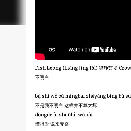
Fish Leong (Liáng Jìng Rú) 梁静茹 & Cro
不明白
bụ̀ shì wǒ bù míngbai zhèyàng bìng bù su
不是我不明白 这样并不算太坏
dǒngde ài shuōlái wúnài
懂得爱 说来无奈