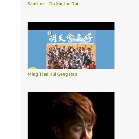
Sam Lee - Chi Xin Jue Dui
Ming Tian Hui Geng Hao