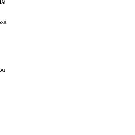
dài
zài
ou