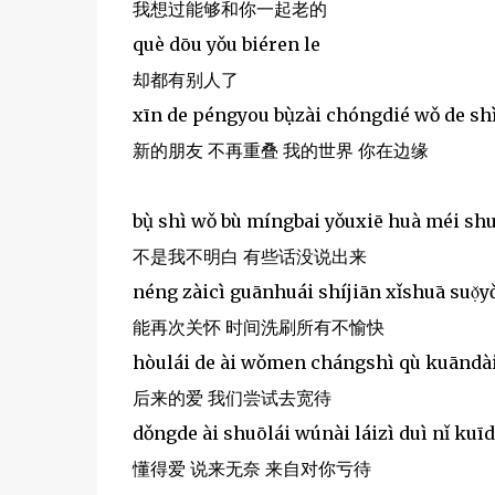
我想过能够和你一起老的
què dōu yǒu biéren le
却都有别人了
xīn de péngyou bụ̀zài chóngdié wǒ de shì
新的朋友 不再重叠 我的世界 你在边缘
bụ̀ shì wǒ bù míngbai yǒuxiē huà méi sh
不是我不明白 有些话没说出来
néng zàicì guānhuái shíjiān xǐshuā suọ̌y
能再次关怀 时间洗刷所有不愉快
hòulái de ài wǒmen chángshì qù kuāndà
后来的爱 我们尝试去宽待
dǒngde ài shuōlái wúnài láizì duì nǐ kuīd
懂得爱 说来无奈 来自对你亏待