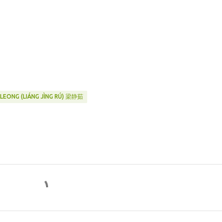
 LEONG (LIÁNG JÌNG RÚ) 梁静茹