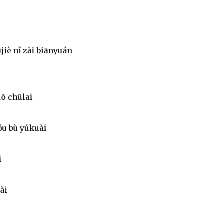
jiè nǐ zài biānyuán
uō chūlai
ǒu bù yúkuài
i
ài