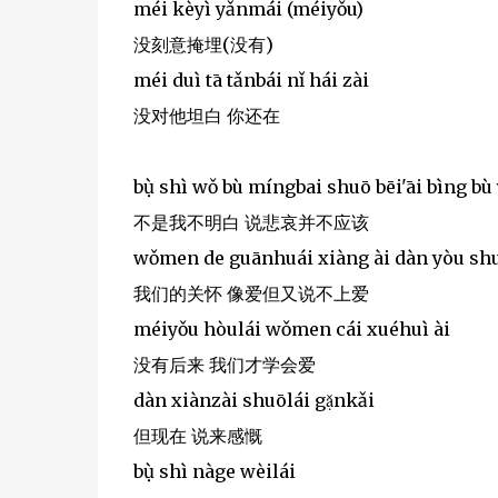
méi kèyì yǎnmái (méiyǒu)
没刻意掩埋(没有)
méi duì tā tǎnbái nǐ hái zài
没对他坦白 你还在
bụ̀ shì wǒ bù míngbai shuō bēi'āi bìng bù
不是我不明白 说悲哀并不应该
wǒmen de guānhuái xiàng ài dàn yòu sh
我们的关怀 像爱但又说不上爱
méiyǒu hòulái wǒmen cái xuéhuì ài
没有后来 我们才学会爱
dàn xiànzài shuōlái gạ̌nkǎi
但现在 说来感慨
bụ̀ shì nàge wèilái