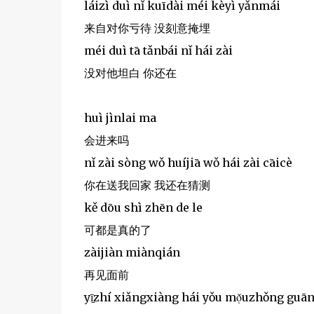
láizì duì nǐ kuīdài méi kèyì yǎnmái
来自对你亏待 没刻意掩埋
méi duì tā tǎnbái nǐ hái zài
没对他坦白 你还在
huì jìnlai ma
会进来吗
nǐ zài sòng wǒ huíjiā wǒ hái zài cāicè
你在送我回家 我还在猜测
kě dōu shì zhēn de le
可都是真的了
zàijiàn miànqián
再见面前
yī̠zhí xiǎngxiàng hái yǒu mọ̌uzhǒng guān