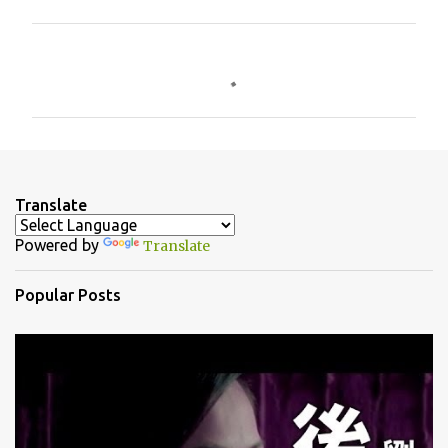
C
o
m
m
e
n
Translate
t
Powered by
Translate
s
Popular Posts