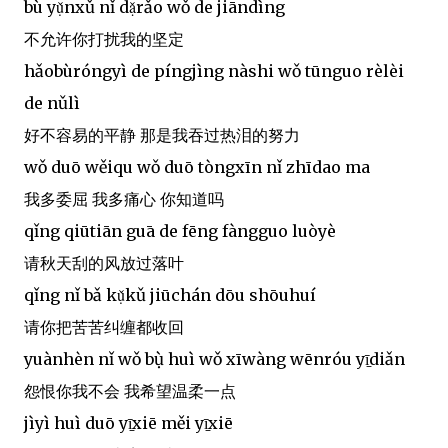
bù yụ̌nxǔ nǐ dạ̌rǎo wǒ de jiāndìng
不允许你打扰我的坚定
hǎobùróngyì de píngjìng nàshi wǒ tūnguo rèlèi
de nǔlì
好不容易的平静 那是我吞过热泪的努力
wǒ duō wěiqu wǒ duō tòngxīn nǐ zhīdao ma
我多委屈 我多痛心 你知道吗
qǐng qiūtiān guā de fēng fàngguo luòyè
请秋天刮的风放过落叶
qǐng nǐ bǎ kụ̌kǔ jiūchán dōu shōuhuí
请你把苦苦纠缠都收回
yuànhèn nǐ wǒ bụ̀ huì wǒ xīwàng wēnróu yī̠diǎn
怨恨你我不会 我希望温柔一点
jìyì huì duō yī̠xiē měi yī̠xiē