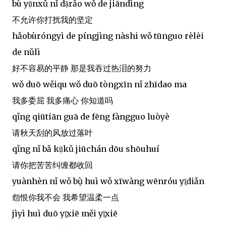
bù yụ̌nxǔ nǐ dạ̌rǎo wǒ de jiāndìng
不允许你打扰我的坚定
hǎobùróngyì de píngjìng nàshi wǒ tūnguo rèlèi
de nǔlì
好不容易的平静 那是我吞过热泪的努力
wǒ duō wěiqu wǒ duō tòngxīn nǐ zhīdao ma
我多委屈 我多痛心 你知道吗
qǐng qiūtiān guā de fēng fàngguo luòyè
请秋天刮的风放过落叶
qǐng nǐ bǎ kụ̌kǔ jiūchán dōu shōuhuí
请你把苦苦纠缠都收回
yuànhèn nǐ wǒ bụ̀ huì wǒ xīwàng wēnróu yī̠diǎn
怨恨你我不会 我希望温柔一点
jìyì huì duō yī̠xiē měi yī̠xiē