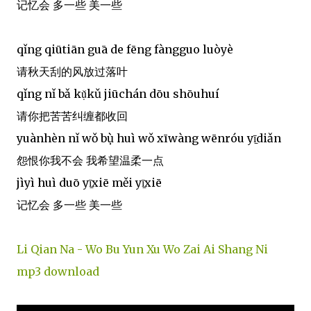
记忆会 多一些 美一些
qǐng qiūtiān guā de fēng fàngguo luòyè
请秋天刮的风放过落叶
qǐng nǐ bǎ kụ̌kǔ jiūchán dōu shōuhuí
请你把苦苦纠缠都收回
yuànhèn nǐ wǒ bụ̀ huì wǒ xīwàng wēnróu yī̠diǎn
怨恨你我不会 我希望温柔一点
jìyì huì duō yī̠xiē měi yī̠xiē
记忆会 多一些 美一些
Li Qian Na - Wo Bu Yun Xu Wo Zai Ai Shang Ni
mp3 download