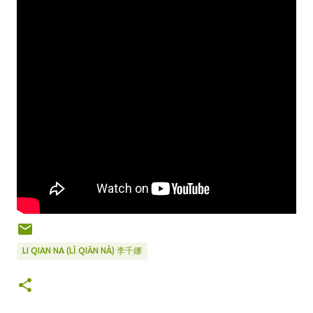
LI QIAN NA (LǏ QIĀN NÀ) 李千娜