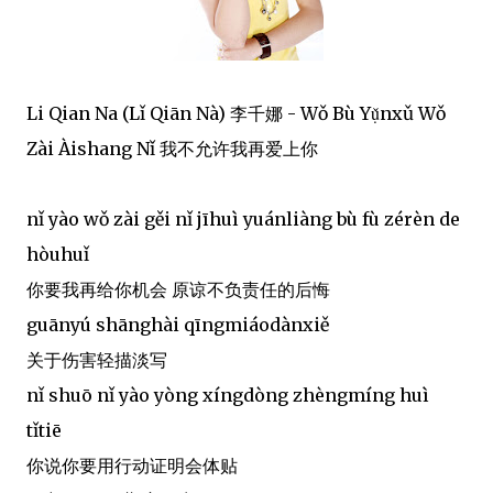
Li Qian Na (Lǐ Qiān Nà) 李千娜 - Wǒ Bù Yụ̌nxǔ Wǒ
Zài Àishang Nǐ 我不允许我再爱上你
nǐ yào wǒ zài gěi nǐ jīhuì yuánliàng bù fù zérèn de
hòuhuǐ
你要我再给你机会 原谅不负责任的后悔
guānyú shānghài qīngmiáodànxiě
关于伤害轻描淡写
nǐ shuō nǐ yào yòng xíngdòng zhèngmíng huì
tǐtiē
你说你要用行动证明会体贴