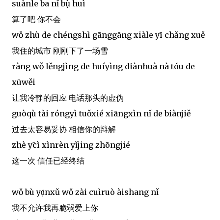
suànle ba nǐ bụ̀ huì
算了吧 你不会
wǒ zhù de chéngshì gānggāng xiàle yī chǎng xuě
我住的城市 刚刚下了一场雪
ràng wǒ lěngjìng de huíyìng diànhuà nà tóu de
xūwěi
让我冷静的回应 电话那头的虚伪
guòqù tài róngyì tuǒxié xiāngxìn nǐ de biànjiě
过去太容易妥协 相信你的辩解
zhè yị̄cì xìnrèn yǐjing zhōngjié
这一次 信任已经终结
wǒ bù yụ̌nxǔ wǒ zài cuìruò àishang nǐ
我不允许我再脆弱爱上你