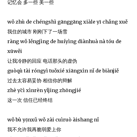
记忆会 多一些 美一些
wǒ zhù de chéngshì gānggāng xiàle yī chǎng xuě
我住的城市 刚刚下了一场雪
ràng wǒ lěngjìng de huíyìng diànhuà nà tóu de
xūwěi
让我冷静的回应 电话那头的虚伪
guòqù tài róngyì tuǒxié xiāngxìn nǐ de biànjiě
过去太容易妥协 相信你的辩解
zhè yị̄cì xìnrèn yǐjing zhōngjié
这一次 信任已经终结
wǒ bù yụ̌nxǔ wǒ zài cuìruò àishang nǐ
我不允许我再脆弱爱上你