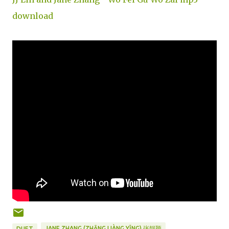
download
JANE ZHANG (ZHĀNG LIÀNG YǏNG) 张靓颖
DUET