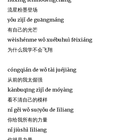
流星粉墨登场
yǒu zìjǐ de guāngmáng
有自己的光芒
wèishénme wǒ xuébuhuì fēixiáng
为什么我学不会飞翔
cóngqián de wǒ tài juéjiàng
从前的我太倔强
kànbuqīng zìjǐ de móyàng
看不清自己的模样
nǐ gěi wǒ suọ̌yǒu de lìliang
你给我所有的力量
nǐ jiùshì lìliang
你就是力量