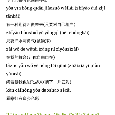
yǒu yī zhǒng qīdài jiàozuò wèilái (zhǐyào duì zìjǐ
tǎnbái)
有一种期待叫做未来(只要对自己坦白)
zhǐyào hànshuǐ yǔ yǒngqì (bèi chóngbài)
只要汗水与勇气(被崇拜)
zài wǒ de wǔtái (ràng nǐ zìyóuzìzài)
在我的舞台(让你自由自在)
bìzhe yǎn wǒ yě néng fēi qǐlai (zhāixià yī piàn
yúncǎi)
闭着眼我也能飞起来(摘下一片云彩)
kàn cǎihóng yǒu duōshao sècǎi
看彩虹有多少色彩
JJ Lin and Jane Zhang - Wo Fei Gu Wo Zai mp3