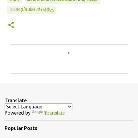
JJ LIN (LÍN JÙN JIÉ) 林俊杰
C
o
m
m
e
n
Translate
t
Powered by
Translate
s
Popular Posts