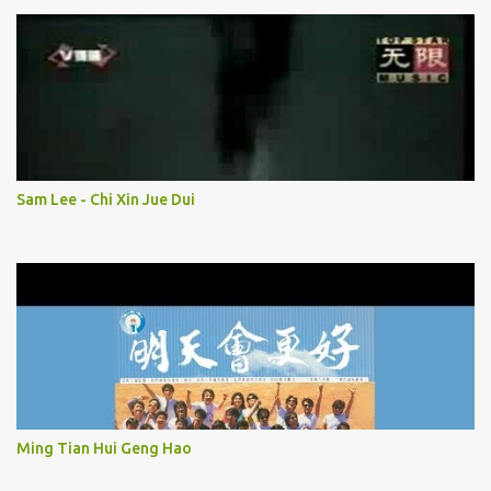
Sam Lee - Chi Xin Jue Dui
Ming Tian Hui Geng Hao