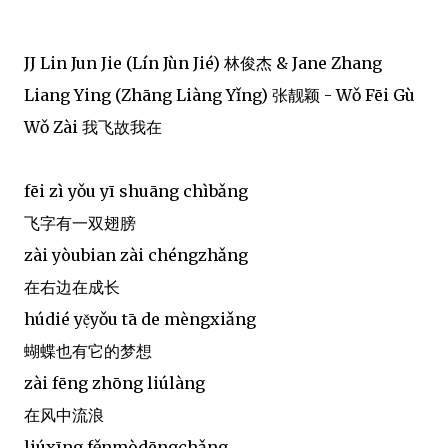
JJ Lin Jun Jie (Lín Jùn Jié) 林俊杰 & Jane Zhang
Liang Ying (Zhāng Liàng Yǐng) 张靓颖 - Wǒ Fēi Gù
Wǒ Zài 我飞故我在
fēi zì yǒu yī shuāng chìbǎng
飞字有一双翅膀
zài yòubian zài chéngzhǎng
在右边在成长
húdié yẹ̌yǒu tā de mèngxiǎng
蝴蝶也有它的梦想
zài fēng zhōng liúlàng
在风中流浪
liúxīng fěnmòdēngchǎng