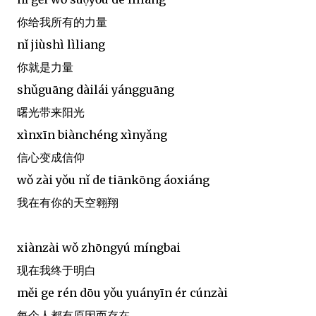
你给我所有的力量
nǐ jiùshì lìliang
你就是力量
shǔguāng dàilái yángguāng
曙光带来阳光
xìnxīn biànchéng xìnyǎng
信心变成信仰
wǒ zài yǒu nǐ de tiānkōng áoxiáng
我在有你的天空翱翔
xiànzài wǒ zhōngyú míngbai
现在我终于明白
měi ge rén dōu yǒu yuányīn ér cúnzài
每个人都有原因而存在