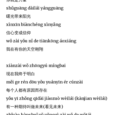
shǔguāng dàilái yángguāng
曙光带来阳光
xìnxīn biànchéng xìnyǎng
信心变成信仰
wǒ zài yǒu nǐ de tiānkōng áoxiáng
我在有你的天空翱翔
xiànzài wǒ zhōngyú míngbai
现在我终于明白
měi ge rén dōu yǒu yuányīn ér cúnzài
每个人都有原因而存在
yǒu yī zhǒng qīdài jiàozuò wèilái (kànjian wèilái)
有一种期待叫做未来(看见未来)
zhǐyào hànshuǐ yǔ yǒngqì zài wǒ de wǔtái