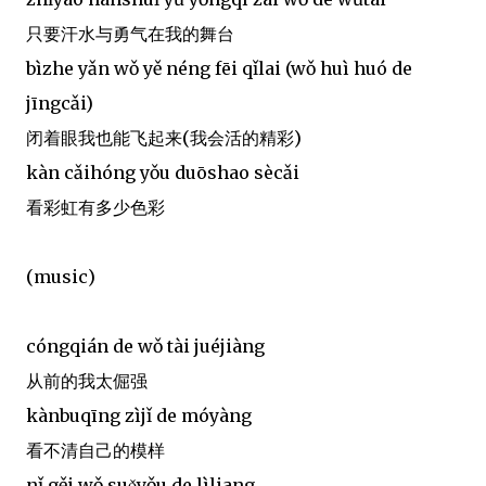
只要汗水与勇气在我的舞台
bìzhe yǎn wǒ yě néng fēi qǐlai (wǒ huì huó de
jīngcǎi)
闭着眼我也能飞起来(我会活的精彩)
kàn cǎihóng yǒu duōshao sècǎi
看彩虹有多少色彩
(music)
cóngqián de wǒ tài juéjiàng
从前的我太倔强
kànbuqīng zìjǐ de móyàng
看不清自己的模样
nǐ gěi wǒ suọ̌yǒu de lìliang