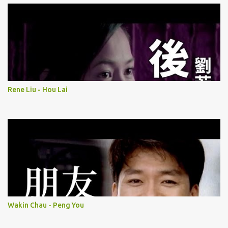
Rene Liu - Hou Lai
Wakin Chau - Peng You