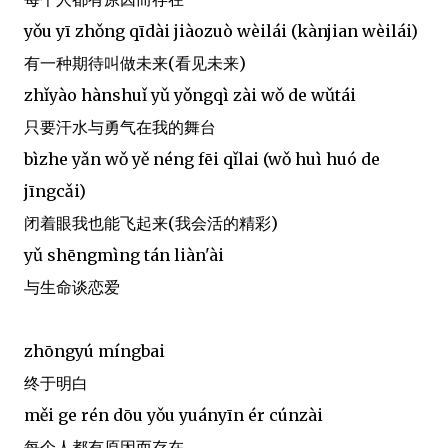
yǒu yī zhǒng qīdài jiàozuò wèilái (kànjian wèilái)
有一种期待叫做未来(看见未来)
zhǐyào hànshuǐ yǔ yǒngqì zài wǒ de wǔtái
只要汗水与勇气在我的舞台
bìzhe yǎn wǒ yě néng fēi qǐlai (wǒ huì huó de
jīngcǎi)
闭着眼我也能飞起来(我会活的精彩)
yǔ shēngmìng tán liàn'ài
与生命谈恋爱
zhōngyú míngbai
终于明白
měi ge rén dōu yǒu yuányīn ér cúnzài
每个人都有原因而存在