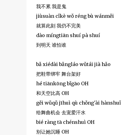
我不累 我是鬼
jiùsuàn cǐkè wǒ réng bù wánměi
就算此刻 我仍不完美
dào míngtiān shuí pà shuí
到明天 谁怕谁
bǎ xiédài bǎngláo wǔtái jià hǎo
把鞋带绑牢 舞台架好
hé tiānkōng bǐgāo OH
和天空比高 OH
gěi wǔqǔ jīhuì qù chǒng'ài hànshuǐ
给舞曲机会 去宠爱汗水
bié ràng tā chénshuì OH
别让她沉睡 OH