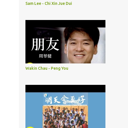
Sam Lee - Chi Xin Jue Dui
Wakin Chau - Peng You