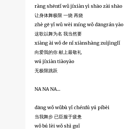
ràng shēntǐ wǔ jíxiàn yì shāo zài shāo
让身体舞极限 一烧 再烧
zhè gē yǐ wǔ wèi míng wǒ dāngrán yào
这歌以舞为名 我当然要
xiàng ài wǒ de nǐ xiànshàng zuìjìnglǐ
向爱我的你 献上最敬礼
wú jíxiàn tiàoyào
无极限跳跃
NA NA NA....
dāng wǒ wǔbù yǐ chénfú yú píbèi
当我舞步 已臣服于疲惫
wǒ bú lèi wǒ shì guǐ