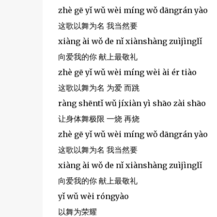
zhè gē yǐ wǔ wèi míng wǒ dāngrán yào
这歌以舞为名 我当然要
xiàng ài wǒ de nǐ xiànshàng zuìjìnglǐ
向爱我的你 献上最敬礼
zhè gē yǐ wǔ wèi míng wèi ài ér tiào
这歌以舞为名 为爱 而跳
ràng shēntǐ wǔ jíxiàn yì shāo zài shāo
让身体舞极限 一烧 再烧
zhè gē yǐ wǔ wèi míng wǒ dāngrán yào
这歌以舞为名 我当然要
xiàng ài wǒ de nǐ xiànshàng zuìjìnglǐ
向爱我的你 献上最敬礼
yǐ wǔ wèi róngyào
以舞为荣耀