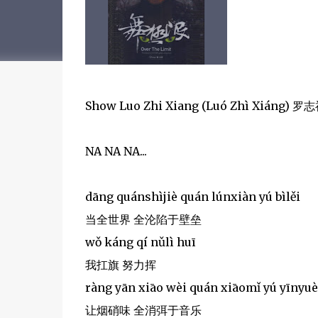
Show Luo Zhi Xiang (Luó Zhì Xiáng) 罗
NA NA NA...
dāng quánshìjiè quán lúnxiàn yú bìlěi
当全世界 全沦陷于壁垒
wǒ káng qí nǔlì huī
我扛旗 努力挥
ràng yān xiāo wèi quán xiāomǐ yú yīnyuè
让烟硝味 全消弭于音乐