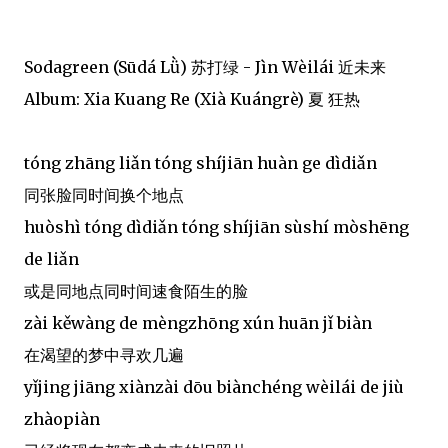
Sodagreen (Sūdá Lǜ) 苏打绿 - Jìn Wèilái 近未来
Album: Xia Kuang Re (Xià Kuángrè) 夏 狂热
tóng zhāng liǎn tóng shíjiān huàn ge dìdiǎn
同张脸同时间换个地点
huòshì tóng dìdiǎn tóng shíjiān sùshí mòshēng
de liǎn
或是同地点同时间速食陌生的脸
zài kěwàng de mèngzhōng xún huān jǐ biàn
在渴望的梦中寻欢几遍
yǐjing jiāng xiànzài dōu biànchéng wèilái de jiù
zhàopiàn