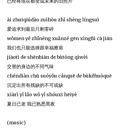
已经将现在都变成未来的旧照片
ài zhuīqiúdào zuìhòu zhǐ shèng língsuì
爱追求到最后只剩零碎
wǒmen yě zhǐnéng xuǎnzé gēn xìngfú cā jiān
我们也只能选择跟幸福擦肩
jiāotì de shēnbiān de bùtóng qìwèi
交替的身边的不同气味
chéndiàn chū suóyǒu cánquē de bùkěhuòquē
沉淀出所有残缺的不可或缺
xiàrì yǐ lǎo wǒ yǐ shóuxī hēiyè
夏日已老 我已熟悉黑夜
(music)