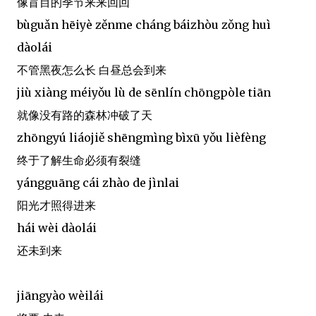
像盲目的季节来来回回
bùguǎn hēiyè zěnme cháng báizhòu zǒng huì
dàolái
不管黑夜怎么长 白昼总会到来
jiù xiàng méiyǒu lù de sēnlín chōngpòle tiān
就像没有路的森林冲破了天
zhōngyú liáojiě shēngmìng bìxū yǒu lièfèng
终于了解生命必须有裂缝
yángguāng cái zhào de jìnlai
阳光才照得进来
hái wèi dàolái
还未到来
jiāngyào wèilái