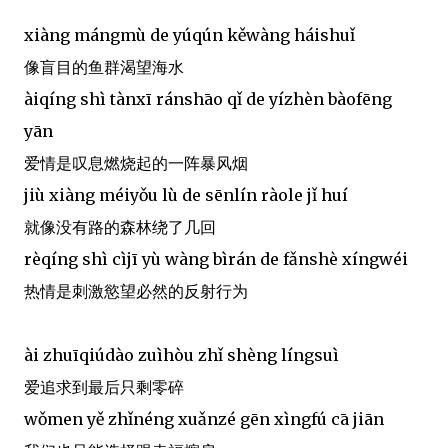
xiàng mángmù de yúqún kěwàng háishuǐ
像盲目的鱼群渴望海水
àiqíng shì tànxī ránshāo qǐ de yízhèn bàofēng
yān
爱情是叹息燃烧起的一阵暴风烟
jiù xiàng méiyǒu lù de sēnlín ràole jǐ huí
就像没有路的森林绕了几回
rèqíng shì cìjī yù wàng bìrán de fǎnshè xíngwéi
热情是刺激慾望必然的反射行为
ài zhuīqiúdào zuìhòu zhǐ shèng língsuì
爱追求到最后只剩零碎
wǒmen yě zhǐnéng xuǎnzé gēn xìngfú cā jiān