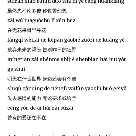
suīrán xiān búlùn duō shǎ nǐ yě céng huànxiǎng
虽然先不论多傻 你也曾幻想
zài wúhuāguǒshù lǐ xún huā
在无花果树里寻花
fàngqì wèilái de kěpàn gàobié zuórì de kuáng yě
放弃未来的渴盼 告别昨日的狂野
míngtiān zài shénme shìjiè shēnbiān hái huì yǒu
ge shuí
明天在什么世界 身边还会有个谁
shīqù gǎnqíng de nénglì wúlùn yāoqiú huò géiyǔ
失去感情的能力 无论要求或给予
céng yǒu de ài hái zài búzài
曾有的爱还在不在