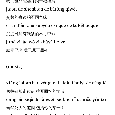
我们也只能选择跟幸福擦肩
jiāotì de shēnbiān de bùtóng qìwèi
交替的身边的不同气味
chéndiàn chū suóyǒu cánquē de bùkěhuòquē
沉淀出所有残缺的不可或缺
jìmò yǐ lǎo wǒ yǐ shǔyú hēiyè
寂寞已老 我已属于黑夜
(music)
xiàng lāliàn bān zǒuguò jiē lākāi huíyì de qíngjié
像拉链般走过街 拉开回忆的情节
dāngrán sǐqù de fànwéi bāokuò nǐ de mǒu yímiàn
当然死去的范围 包括你的某一面