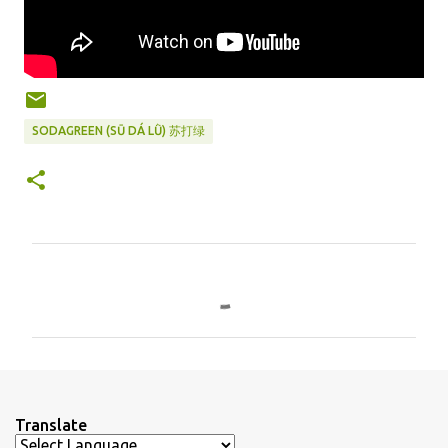
SODAGREEN (SŪ DÁ LǛ) 苏打绿
C
o
m
m
e
n
Translate
t