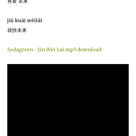
将要 未来
jiù kuài wèilái
就快未来
Sodagreen - Jin Wei Lai mp3 download