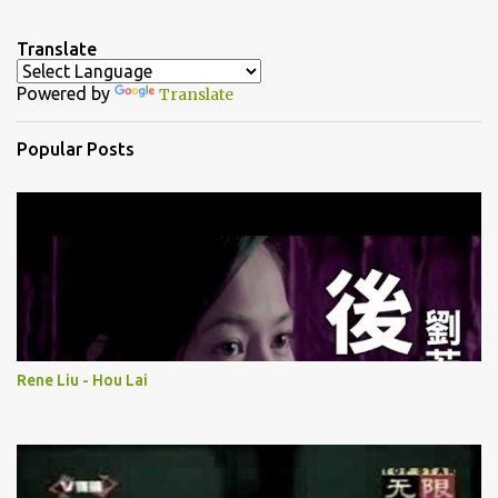
e
n
Translate
t
Powered by
Translate
s
Popular Posts
Rene Liu - Hou Lai