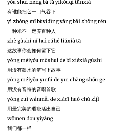
yǒu shuí néng bǎ tā yìkǒuqì tūnxià
有谁能把它一口气吞下
yì zhǒng mǐ bùyídìng yǎng bǎi zhǒng rén
一种米不一定养百种人
zhè gùshi nǐ huì rúhé liúxià tā
这故事你会如何留下它
yòng méiyǒu mòshuǐ de bǐ xiěxià gùshi
用没有墨水的笔写下故事
yòng méiyǒu yīnfú de yīn chàng shǒu gē
用没有音符的音唱首歌
yòng zuì wánměi de xiácī huó chū zìjǐ
用最完美的瑕疵活出自己
wǒmen dōu yíyàng
我们都一样