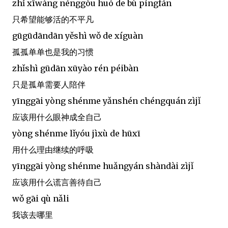
zhǐ xīwàng nénggòu huó de bù píngfán
只希望能够活的不平凡
gūgūdāndān yěshì wǒ de xíguàn
孤孤单单也是我的习惯
zhǐshì gūdān xūyào rén péibàn
只是孤单需要人陪伴
yīnggāi yòng shénme yǎnshén chéngquán zìjǐ
应该用什么眼神成全自己
yòng shénme lǐyóu jìxù de hūxī
用什么理由继续的呼吸
yīnggāi yòng shénme huǎngyán shàndài zìjǐ
应该用什么谎言善待自己
wǒ gāi qù nǎli
我该去哪里