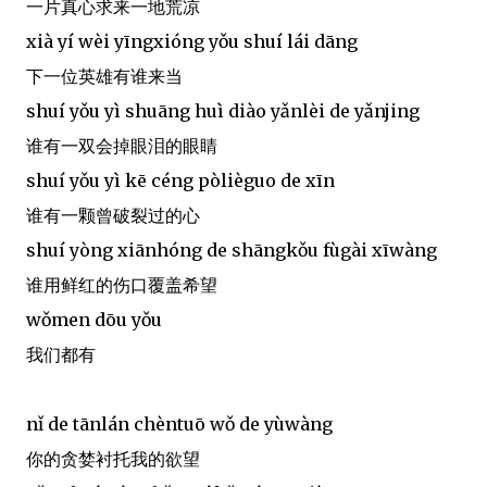
一片真心求来一地荒凉
xià yí wèi yīngxióng yǒu shuí lái dāng
下一位英雄有谁来当
shuí yǒu yì shuāng huì diào yǎnlèi de yǎnjing
谁有一双会掉眼泪的眼睛
shuí yǒu yì kē céng pòlièguo de xīn
谁有一颗曾破裂过的心
shuí yòng xiānhóng de shāngkǒu fùgài xīwàng
谁用鲜红的伤口覆盖希望
wǒmen dōu yǒu
我们都有
nǐ de tānlán chèntuō wǒ de yùwàng
你的贪婪衬托我的欲望