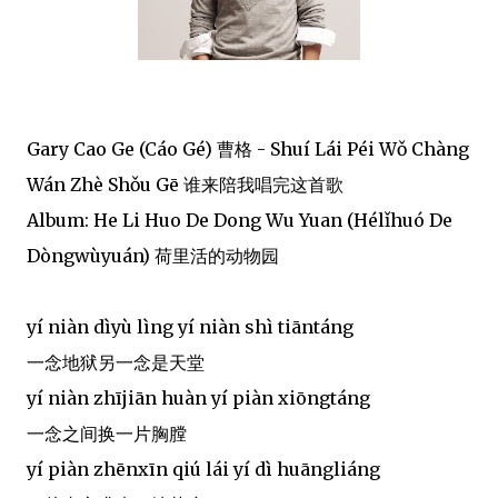
Gary Cao Ge (Cáo Gé) 曹格 - Shuí Lái Péi Wǒ Chàng
Wán Zhè Shǒu Gē 谁来陪我唱完这首歌
Album: He Li Huo De Dong Wu Yuan (Hélǐhuó De
Dòngwùyuán) 荷里活的动物园
yí niàn dìyù lìng yí niàn shì tiāntáng
一念地狱另一念是天堂
yí niàn zhījiān huàn yí piàn xiōngtáng
一念之间换一片胸膛
yí piàn zhēnxīn qiú lái yí dì huāngliáng