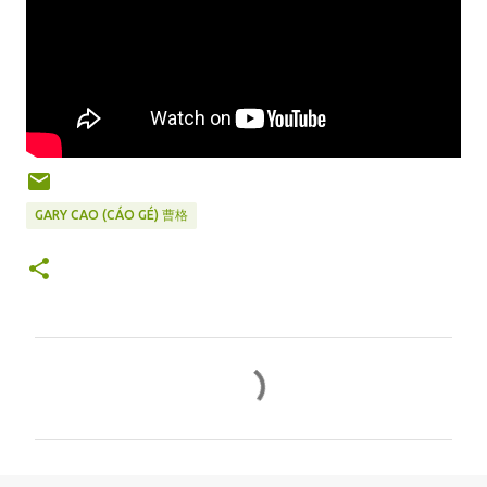
GARY CAO (CÁO GÉ) 曹格
C
o
m
m