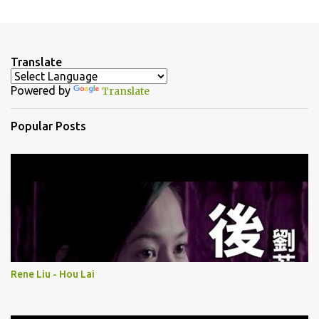
m
e
n
Translate
t
Powered by
Translate
s
Popular Posts
Rene Liu - Hou Lai