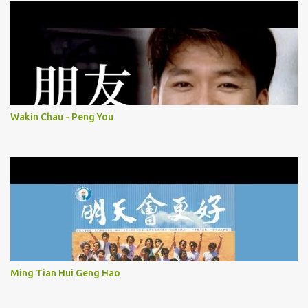
Wakin Chau - Peng You
Ming Tian Hui Geng Hao