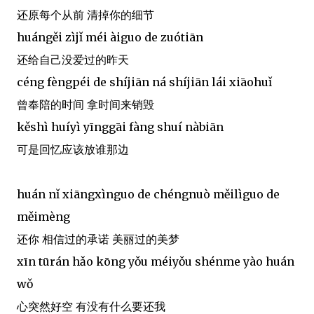
还原每个从前 清掉你的细节
huángěi zìjǐ méi àiguo de zuótiān
还给自己没爱过的昨天
céng fèngpéi de shíjiān ná shíjiān lái xiāohuǐ
曾奉陪的时间 拿时间来销毁
kěshì huíyì yīnggāi fàng shuí nàbiān
可是回忆应该放谁那边
huán nǐ xiāngxìnguo de chéngnuò měilìguo de
měimèng
还你 相信过的承诺 美丽过的美梦
xīn tūrán hǎo kōng yǒu méiyǒu shénme yào huán
wǒ
心突然好空 有没有什么要还我