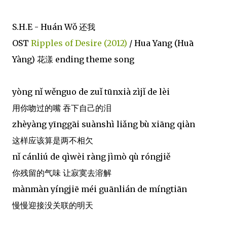
S.H.E - Huán Wǒ 还我
OST
Ripples of Desire (2012)
/ Hua Yang (Huā
Yàng) 花漾 ending theme song
yòng nǐ wěnguo de zuǐ tūnxià zìjǐ de lèi
用你吻过的嘴 吞下自己的泪
zhèyàng yīnggāi suànshì liǎng bù xiāng qiàn
这样应该算是两不相欠
nǐ cánliú de qìwèi ràng jìmò qù róngjiě
你残留的气味 让寂寞去溶解
mànmàn yíngjiē méi guānlián de míngtiān
慢慢迎接没关联的明天