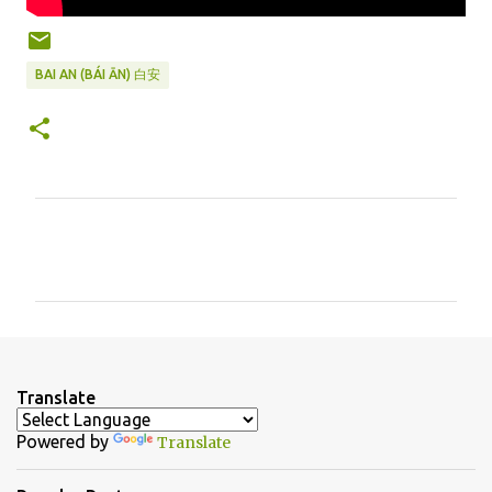
BAI AN (BÁI ĀN) 白安
C
o
m
m
e
n
Translate
t
Powered by
Translate
s