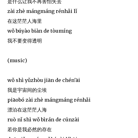
是什么让我不再害怕失去
zài zhè mángmáng rénhǎi lǐ
在这茫茫人海里
wǒ búyào biàn de tòumíng
我不要变得透明
(music)
wǒ shì yǔzhòu jiān de chén'āi
我是宇宙间的尘埃
piāobó zài zhè mángmáng rénhǎi
漂泊在这茫茫人海
ruò nǐ shì wǒ bìrán de cúnzài
若你是我必然的存在