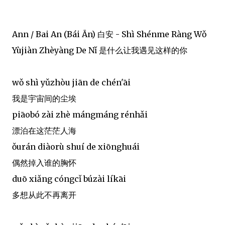
Ann / Bai An (Bái Ān) 白安 - Shì Shénme Ràng Wǒ
Yùjiàn Zhèyàng De Nǐ 是什么让我遇见这样的你
wǒ shì yǔzhòu jiān de chén'āi
我是宇宙间的尘埃
piāobó zài zhè mángmáng rénhǎi
漂泊在这茫茫人海
ǒurán diàorù shuí de xiōnghuái
偶然掉入谁的胸怀
duō xiǎng cóngcǐ búzài líkāi
多想从此不再离开