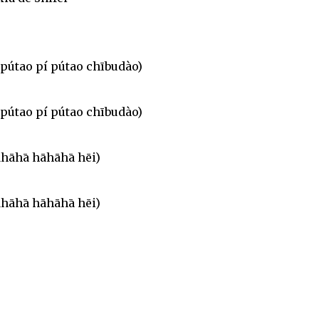
 pútao pí pútao chībudào)
 pútao pí pútao chībudào)
āhāhā hāhāhā hēi)
āhāhā hāhāhā hēi)