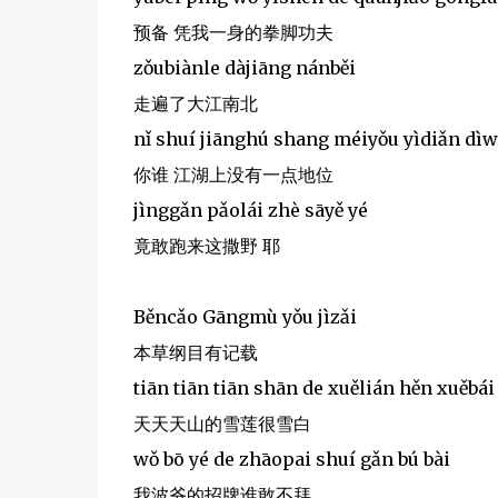
预备 凭我一身的拳脚功夫
zǒubiànle dàjiāng nánběi
走遍了大江南北
nǐ shuí jiānghú shang méiyǒu yìdiǎn dìw
你谁 江湖上没有一点地位
jìnggǎn pǎolái zhè sāyě yé
竟敢跑来这撒野 耶
Běncǎo Gāngmù yǒu jìzǎi
本草纲目有记载
tiān tiān tiān shān de xuělián hěn xuěbái
天天天山的雪莲很雪白
wǒ bō yé de zhāopai shuí gǎn bú bài
我波爷的招牌谁敢不拜