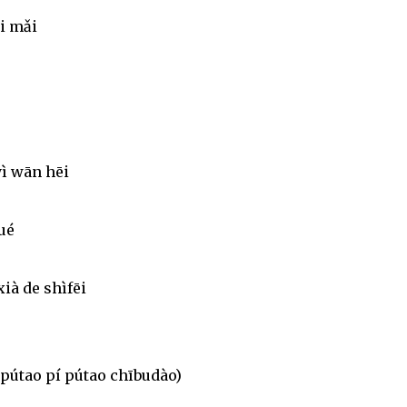
ǎi mǎi
ì wān hēi
ué
xià de shìfēi
 pútao pí pútao chībudào)