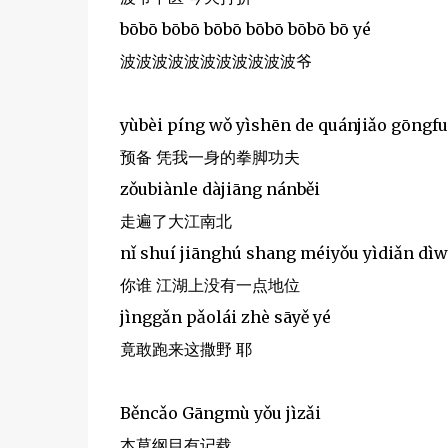
bōbō bōbō bōbō bōbō bōbō bō yé
波波波波波波波波波波波爷
yùbèi píng wǒ yìshēn de quánjiǎo gōngfu
预备 凭我一身的拳脚功夫
zǒubiànle dàjiāng nánběi
走遍了大江南北
nǐ shuí jiānghú shang méiyǒu yìdiǎn dìw
你谁 江湖上没有一点地位
jìnggǎn pǎolái zhè sāyě yé
竟敢跑来这撒野 耶
Běncǎo Gāngmù yǒu jìzǎi
本草纲目有记载