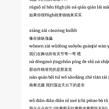
rúguǒ nǐ hěn High jiù ná qián qián lái m
如果你很High就拿钱钱来买买
xiàng zài cāozòng kuǐlěi
像在操纵傀儡
wǒmen zài wǔdòng suǒyǒu guānjié wān y
我们在舞动所有关节弯一弯 嘿
nà dòngzuò jīngzhǔn píng de shì nà zhíj
那动作精准凭的是那直觉
nán quán běi tuǐ wǒ sǎodàng zhè tiān tái 
南拳北腿 我扫荡这天台下的是非
wǒ diǎn diǎn diǎn nǐ xué (chī pútao bù tǔ
我点点点你穴 (吃葡萄不吐葡萄皮葡萄吃不到)