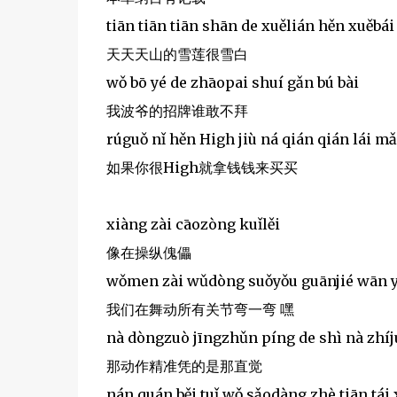
tiān tiān tiān shān de xuělián hěn xuěbái
天天天山的雪莲很雪白
wǒ bō yé de zhāopai shuí gǎn bú bài
我波爷的招牌谁敢不拜
rúguǒ nǐ hěn High jiù ná qián qián lái m
如果你很High就拿钱钱来买买
xiàng zài cāozòng kuǐlěi
像在操纵傀儡
wǒmen zài wǔdòng suǒyǒu guānjié wān y
我们在舞动所有关节弯一弯 嘿
nà dòngzuò jīngzhǔn píng de shì nà zhíj
那动作精准凭的是那直觉
nán quán běi tuǐ wǒ sǎodàng zhè tiān tái 