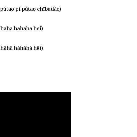
 pútao pí pútao chībudào)
āhāhā hāhāhā hēi)
āhāhā hāhāhā hēi)