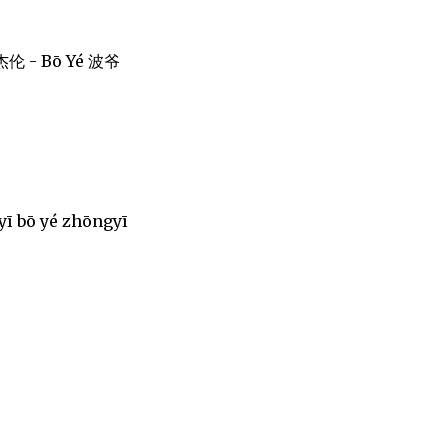
 周杰伦 - Bō Yé 波爷
yī bō yé zhōngyī