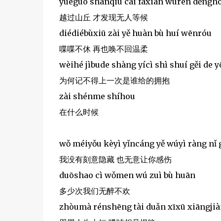
yuèguò shānqiū cái fāxiàn wúrén děngh
越过山丘 才发现无人等候
diédiébùxiū zài yě huàn bù huí wēnróu
喋喋不休 再也唤不回温柔
wèihé jìbude shàng yícì shì shuí gěi de 
为何记不得上一次是谁给的拥抱
zài shénme shíhou
在什么时候
wǒ méiyǒu kèyì yǐncáng yě wúyì ràng nǐ
我没有刻意隐藏 也无意让你感伤
duōshao cì wǒmen wú zuì bù huān
多少次我们无醉不欢
zhòumà rénshēng tài duǎn xīxū xiāngj