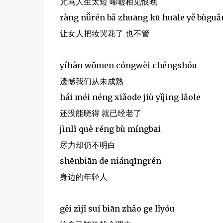
咒骂人生太短 唏嘘相见恨晚
ràng nǚrén bǎ zhuāng kū huāle yě bùguǎ
让女人把妆哭花了 也不管
yíhàn wǒmen cóngwèi chéngshóu
遗憾我们从未成熟
hái méi néng xiǎode jiù yǐjing lǎole
还没能晓得 就已经老了
jìnlì què réng bù míngbai
尽力却仍不明白
shēnbiān de niánqīngrén
身边的年轻人
gěi zìjǐ suí biān zhǎo ge lǐyóu