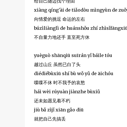
给自己随边找个理由
xiàng qíng'ài de tiǎodòu mìngyùn de zu
向情爱的挑逗 命运的左右
búzìliànglì de huánshǒu zhí zhìsǐfāngxi
不自量力地还手 直至死方休
yuèguò shānqiū suīrán yǐ báile tóu
越过山丘 虽然已白了头
diédiébùxiū shí bù wǒ yǔ de āichóu
喋喋不休 时不我予的哀愁
hái wèi rúyuàn jiànzhe bùxiǔ
还未如愿见着不朽
jiù bǎ zìjǐ xiān gǎo diū
就把自己先搞丢