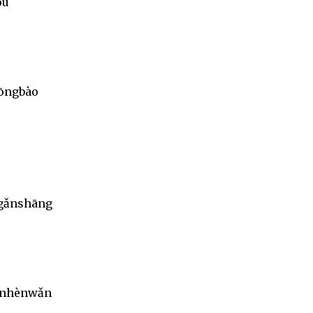
òu
yōngbào
 gǎnshāng
iànhènwǎn