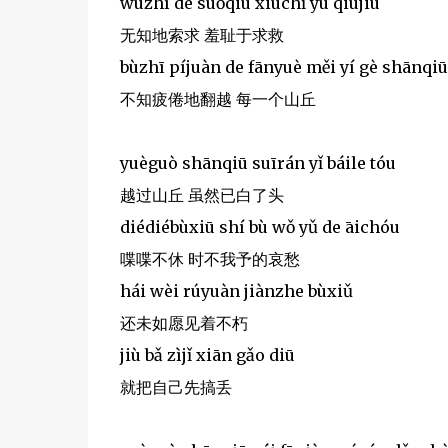
wúzhī de suǒqiú xiūchǐ yú qiújiù
无知地索求 羞耻于求救
bùzhī píjuàn de fānyuè měi yí gè shānqiū
不知疲倦地翻越 每一个山丘
yuèguò shānqiū suīrán yǐ báile tóu
越过山丘 虽然已白了头
diédiébùxiū shí bù wǒ yǔ de āichóu
喋喋不休 时不我予的哀愁
hái wèi rúyuàn jiànzhe bùxiǔ
还未如愿见着不朽
jiù bǎ zìjǐ xiān gǎo diū
就把自己先搞丢