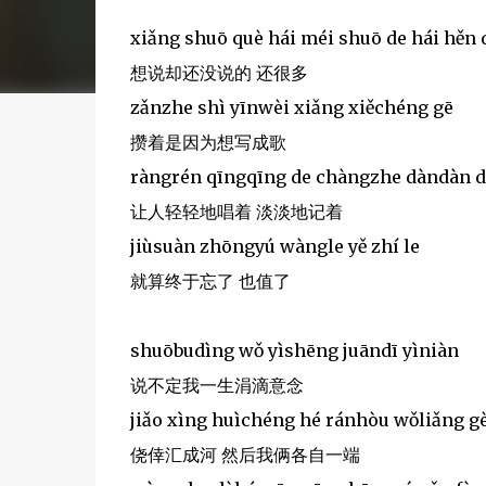
xiǎng shuō què hái méi shuō de hái hěn 
想说却还没说的 还很多
zǎnzhe shì yīnwèi xiǎng xiěchéng gē
攒着是因为想写成歌
ràngrén qīngqīng de chàngzhe dàndàn d
让人轻轻地唱着 淡淡地记着
jiùsuàn zhōngyú wàngle yě zhí le
就算终于忘了 也值了
shuōbudìng wǒ yìshēng juāndī yìniàn
说不定我一生涓滴意念
jiǎo xìng huìchéng hé ránhòu wǒliǎng g
侥倖汇成河 然后我俩各自一端