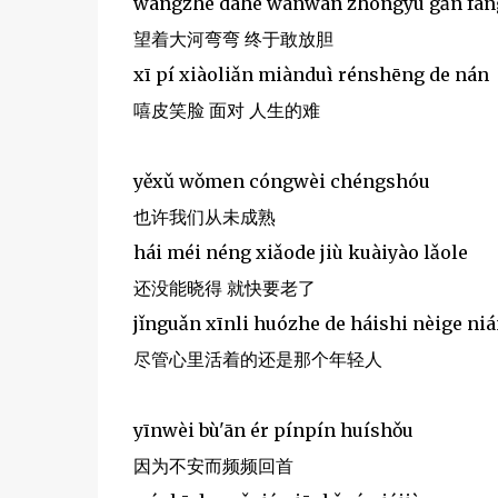
wàngzhe dàhé wānwān zhōngyú gǎn fàn
望着大河弯弯 终于敢放胆
xī pí xiàoliǎn miànduì rénshēng de nán
嘻皮笑脸 面对 人生的难
yěxǔ wǒmen cóngwèi chéngshóu
也许我们从未成熟
hái méi néng xiǎode jiù kuàiyào lǎole
还没能晓得 就快要老了
jǐnguǎn xīnli huózhe de háishi nèige ni
尽管心里活着的还是那个年轻人
yīnwèi bù'ān ér pínpín huíshǒu
因为不安而频频回首