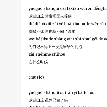
yuèguò shānqiū cái fāxiàn wúrén děngh
越过山丘 才发现无人等候
diédiébùxiū zài yě huàn bù huíle wēnróu
喋喋不休 再也唤不回了温柔
wèihé jìbude shàng yícì shì shuí gěi de 
为何记不得上一次是谁给的拥抱
zài shénme shíhou
在什么时候
(music)
yuèguò shānqiū suīrán yǐ báile tóu
越过山丘 虽然已白了头