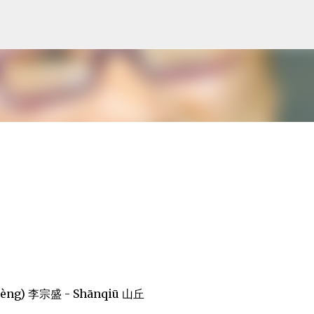
Skip to main content
 Shèng) 李宗盛 - Shānqiū 山丘