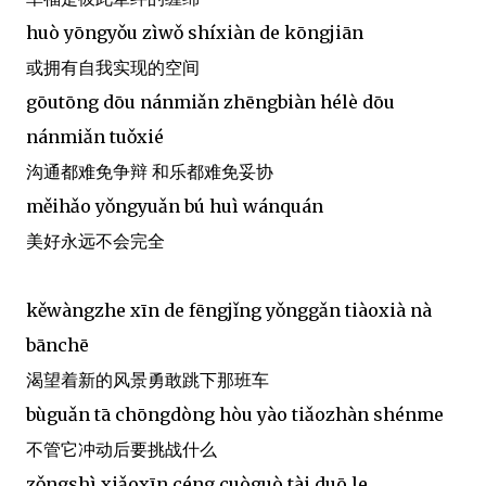
huò yōngyǒu zìwǒ shíxiàn de kōngjiān
或拥有自我实现的空间
gōutōng dōu nánmiǎn zhēngbiàn hélè dōu
nánmiǎn tuǒxié
沟通都难免争辩 和乐都难免妥协
měihǎo yǒngyuǎn bú huì wánquán
美好永远不会完全
kěwàngzhe xīn de fēngjǐng yǒnggǎn tiàoxià nà
bānchē
渴望着新的风景勇敢跳下那班车
bùguǎn tā chōngdòng hòu yào tiǎozhàn shénme
不管它冲动后要挑战什么
zǒngshì xiǎoxīn céng cuòguò tài duō le