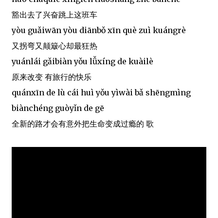
豁出去了兴奋跳上这班车
yòu guǎiwān yòu diānbǒ xīn què zuì kuángrè
又拐弯又颠簸心却最狂热
yuánlái gǎibiàn yǒu lǚxíng de kuàilè
原来改变 有旅行的快乐
quánxīn de lù cái huì yǒu yìwài bǎ shēngmìng
biànchéng guòyǐn de gē
全新的路才会有意外把生命变成过瘾的 歌