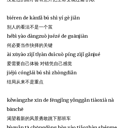
biéren de kànfǎ bú shì yí gè jiǎn
别人的看法不是一个茧
hébì yào dàngzuò juézé de guānjiàn
何必要当作抉择的关键
ài xūyào zìjǐ tǐyàn duìcuò píng zìjǐ gǎnjué
爱需要自己体验 对错凭自己感觉
jiéjú cónglái bú shì zhòngdiǎn
结局从来不是重点
kěwàngzhe xīn de fēngjǐng yǒnggǎn tiàoxià nà
bānchē
渴望着新的风景勇敢跳下那班车
bùguǎn tā chōngdòng hòu yào tiǎozhàn shénme