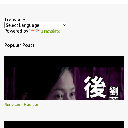
m
e
n
Translate
t
Powered by
Translate
s
Popular Posts
Rene Liu - Hou Lai