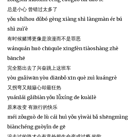
总是小心 曾错过太多了
yǒu shíhou dǔbó gèng xiàng shì làngmàn ér bú
shì zuì'è
有时候赌博更像是浪漫而不是罪恶
wánquán huō chūqule xīngfèn tiàoshàng zhè
bānchē
完全豁出去了兴奋跳上这班车
yòu guǎiwān yòu diānbǒ xīn què zuì kuángrè
又拐弯又颠簸心却最狂热
yuánlái gǎibiàn yǒu lǚxíng de kuàilè
原来改变 有旅行的快乐
méi zǒuguò de lù cái huì yǒu yìwài bǎ shēngmìng
biànchéng guòyǐn de gē
没走过的路才会有意外把生命变成过瘾 的歌