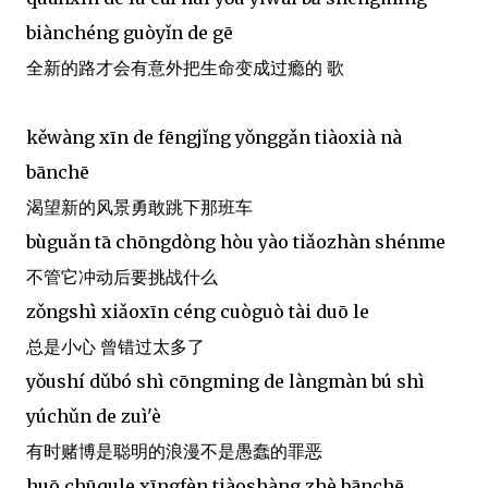
biànchéng guòyǐn de gē
全新的路才会有意外把生命变成过瘾的 歌
kěwàng xīn de fēngjǐng yǒnggǎn tiàoxià nà
bānchē
渴望新的风景勇敢跳下那班车
bùguǎn tā chōngdòng hòu yào tiǎozhàn shénme
不管它冲动后要挑战什么
zǒngshì xiǎoxīn céng cuòguò tài duō le
总是小心 曾错过太多了
yǒushí dǔbó shì cōngming de làngmàn bú shì
yúchǔn de zuì'è
有时赌博是聪明的浪漫不是愚蠢的罪恶
huō chūqule xīngfèn tiàoshàng zhè bānchē