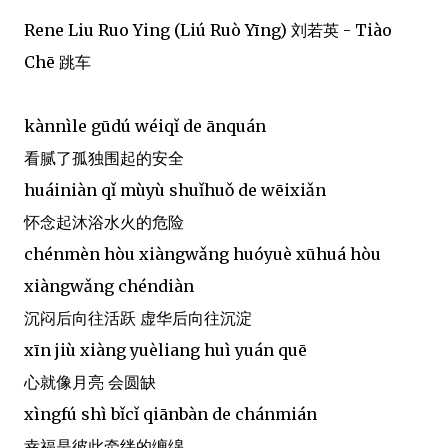
Rene Liu Ruo Ying (Liú Ruò Yīng) 刘若英 - Tiào
Chē 跳车
kànnìle gūdú wéiqǐ de ānquán
看腻了孤独围起的安全
huáiniàn qǐ mùyù shuǐhuǒ de wēixiǎn
怀念起沐浴水火的危险
chénmèn hòu xiàngwǎng huóyuè xūhuá hòu
xiàngwǎng chéndiàn
沉闷后向往活跃 虚华后向往沉淀
xīn jiù xiàng yuèliang huì yuán quē
心就像月亮 会圆缺
xìngfú shì bǐcǐ qiānbàn de chánmián
幸福是彼此牵绊的缠绵