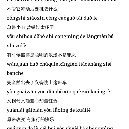
不管它冲动后要挑战什么
zǒngshì xiǎoxīn céng cuòguò tài duō le
总是小心 曾错过太多了
yǒu shíhou dǔbó shì cōngming de làngmàn bú
shì zuì'è
有时候赌博是聪明的浪漫不是罪恶
wánquán huō chūqule xīngfèn tiàoshàng zhè
bānchē
完全豁出去了兴奋跳上这班车
yòu guǎiwān yòu diānbǒ xīn què zuì kuángrè
又拐弯又颠簸心却最狂热
yuánlái gǎibiàn yǒu lǚxíng de kuàilè
原来改变 有旅行的快乐
quánxīn de lù cái huì yǒu yìwài bǎ shēngmìng