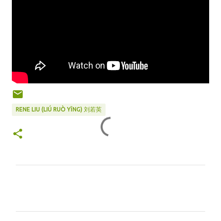
RENE LIU (LIÚ RUÒ YĪNG) 刘若英
C
o
m