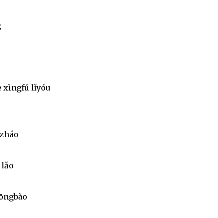
g
 xìngfú lǐyóu
ìzháo
 lǎo
yōngbào