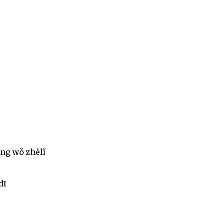
ng wǒ zhèlǐ
dī