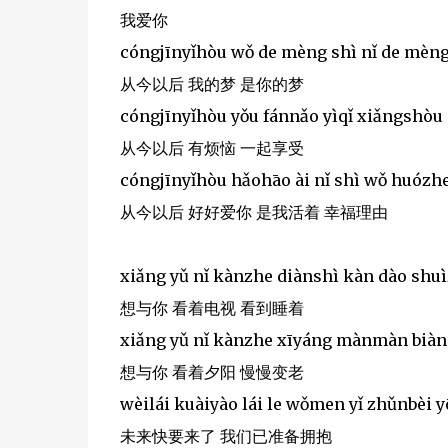
我爱你
cóngjīnyǐhòu wǒ de mèng shì nǐ de mèn
从今以后 我的梦 是你的梦
cóngjīnyǐhòu yǒu fánnǎo yìqǐ xiǎngshòu
从今以后 有烦恼 一起享受
cóngjīnyǐhòu hǎohāo ài nǐ shì wǒ huózhe
从今以后 好好爱你 是我活着 幸福理由
xiǎng yǔ nǐ kànzhe diànshì kàn dào shu
想与你 看着电视 看到睡着
xiǎng yǔ nǐ kànzhe xīyáng mànmàn biàn
想与你 看着夕阳 慢慢变老
wèilái kuàiyào lái le wǒmen yǐ zhǔnbèi 
未来快要来了 我们已准备拥抱