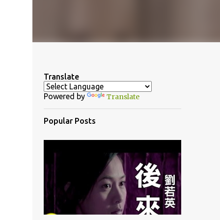
Translate
Powered by
Translate
Popular Posts