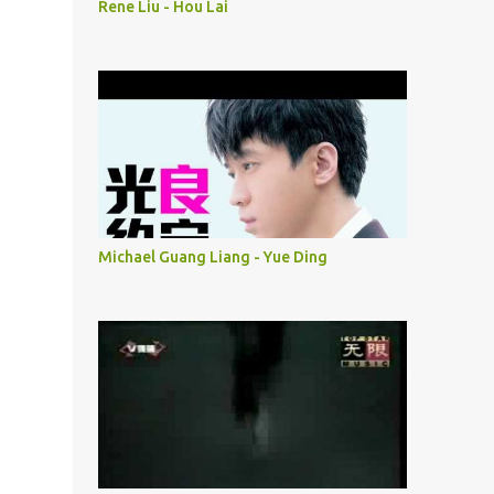
Rene Liu - Hou Lai
Michael Guang Liang - Yue Ding