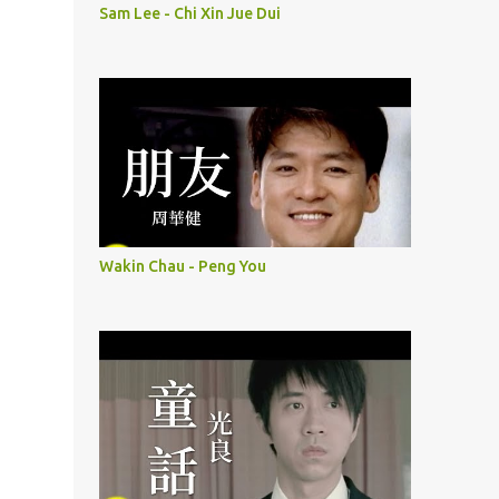
Sam Lee - Chi Xin Jue Dui
Wakin Chau - Peng You