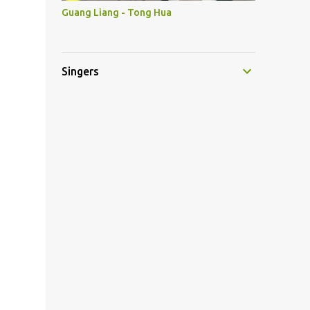
Guang Liang - Tong Hua
Singers