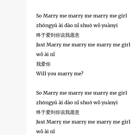
So Marry me marry me marry me girl
zhōngyú ài dào nǐ shuō wǒ yuànyi
终于爱到你说我愿意
Just Marry me marry me marry me girl
wǒ ài nǐ
我爱你
Will you marry me?
So Marry me marry me marry me girl
zhōngyú ài dào nǐ shuō wǒ yuànyi
终于爱到你说我愿意
Just Marry me marry me marry me girl
wǒ ài nǐ