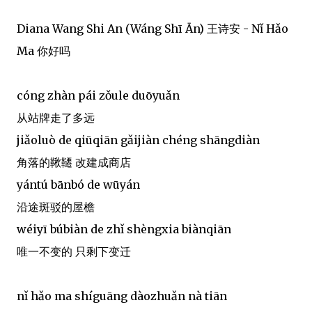
Diana Wang Shi An (Wáng Shī Ān) 王诗安 - Nǐ Hǎo
Ma 你好吗
cóng zhàn pái zǒule duōyuǎn
从站牌走了多远
jiǎoluò de qiūqiān gǎijiàn chéng shāngdiàn
角落的鞦韆 改建成商店
yántú bānbó de wūyán
沿途斑驳的屋檐
wéiyī búbiàn de zhǐ shèngxia biànqiān
唯一不变的 只剩下变迁
nǐ hǎo ma shíguāng dàozhuǎn nà tiān