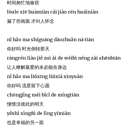
时间匆忙地偷窃
lòule xiē huàmiàn cái jiào rén huáiniàn
漏了些画面 才叫人怀念
nǐ hǎo ma shíguāng dàozhuǎn nà tiān
你好吗 时光倒转那天
ràngrén liào jiě zuì ài de wèibì néng zài shēnbiān
让人瞭解最爱的未必能在身边
nǐ hǎo ma liúxīng liúxià xīnyuàn
你好吗 流星留下心愿
chōngjǐng méi bǐcǐ de míngtiān
憧憬没彼此的明天
yěshì xìngfú de lìng yímiàn
也是幸福的另一面