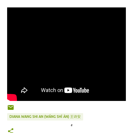
DIANA WANG SHI AN (WÁNG SHĪ ĀN) 王诗安