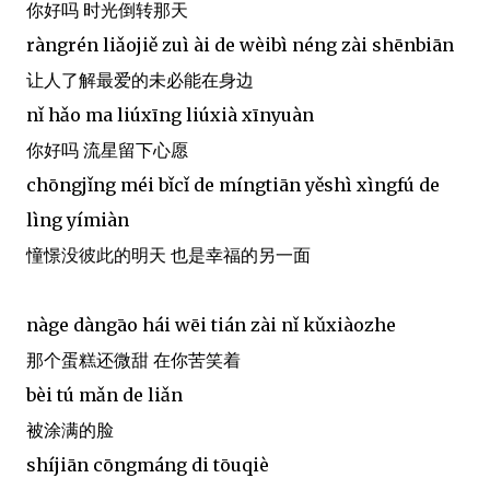
你好吗 时光倒转那天
ràngrén liǎojiě zuì ài de wèibì néng zài shēnbiān
让人了解最爱的未必能在身边
nǐ hǎo ma liúxīng liúxià xīnyuàn
你好吗 流星留下心愿
chōngjǐng méi bǐcǐ de míngtiān yěshì xìngfú de
lìng yímiàn
憧憬没彼此的明天 也是幸福的另一面
nàge dàngāo hái wēi tián zài nǐ kǔxiàozhe
那个蛋糕还微甜 在你苦笑着
bèi tú mǎn de liǎn
被涂满的脸
shíjiān cōngmáng di tōuqiè