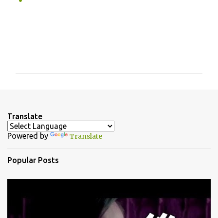
C
o
m
m
e
n
Translate
t
Powered by
Translate
s
Popular Posts