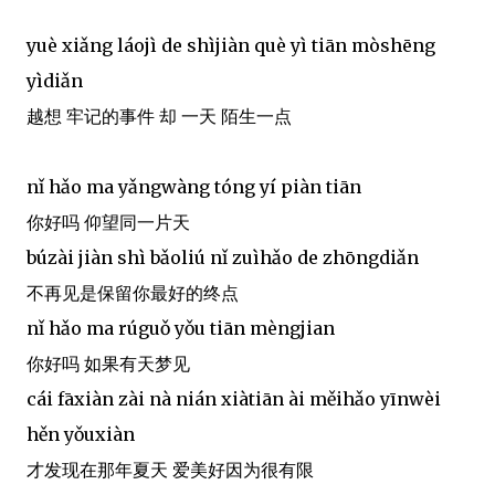
yuè xiǎng láojì de shìjiàn què yì tiān mòshēng
yìdiǎn
越想 牢记的事件 却 一天 陌生一点
nǐ hǎo ma yǎngwàng tóng yí piàn tiān
你好吗 仰望同一片天
búzài jiàn shì bǎoliú nǐ zuìhǎo de zhōngdiǎn
不再见是保留你最好的终点
nǐ hǎo ma rúguǒ yǒu tiān mèngjian
你好吗 如果有天梦见
cái fāxiàn zài nà nián xiàtiān ài měihǎo yīnwèi
hěn yǒuxiàn
才发现在那年夏天 爱美好因为很有限