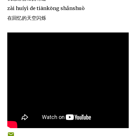
zài huíyì de tiānkōng shǎnshuò
在回忆的天空闪烁