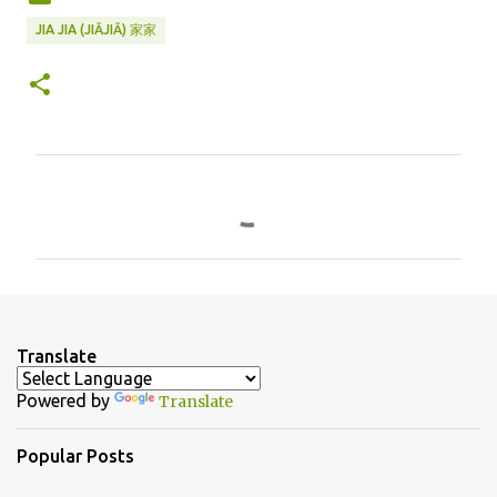
JIA JIA (JIĀJIĀ) 家家
C
o
m
m
e
n
Translate
t
Powered by
Translate
s
Popular Posts