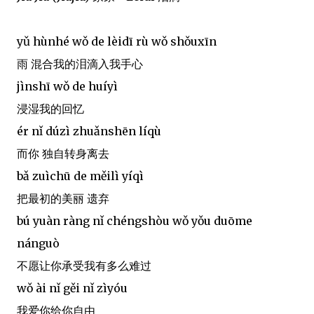
yǔ hùnhé wǒ de lèidī rù wǒ shǒuxīn
雨 混合我的泪滴入我手心
jìnshī wǒ de huíyì
浸湿我的回忆
ér nǐ dúzì zhuǎnshēn líqù
而你 独自转身离去
bǎ zuìchū de měilì yíqì
把最初的美丽 遗弃
bú yuàn ràng nǐ chéngshòu wǒ yǒu duōme
nánguò
不愿让你承受我有多么难过
wǒ ài nǐ gěi nǐ zìyóu
我爱你给你自由