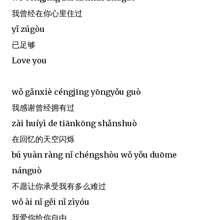
我曾经在你心里住过
yǐ zúgòu
已足够
Love you
wǒ gǎnxiè céngjīng yōngyǒu guò
我感谢曾经拥有过
zài huíyì de tiānkōng shǎnshuò
在回忆的天空闪烁
bú yuàn ràng nǐ chéngshòu wǒ yǒu duōme
nánguò
不愿让你承受我有多么难过
wǒ ài nǐ gěi nǐ zìyóu
我爱你给你自由