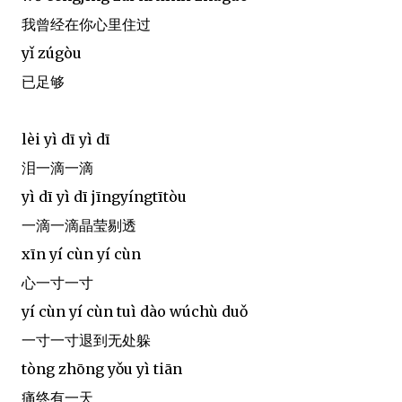
我曾经在你心里住过
yǐ zúgòu
已足够
lèi yì dī yì dī
泪一滴一滴
yì dī yì dī jīngyíngtītòu
一滴一滴晶莹剔透
xīn yí cùn yí cùn
心一寸一寸
yí cùn yí cùn tuì dào wúchù duǒ
一寸一寸退到无处躲
tòng zhōng yǒu yì tiān
痛终有一天