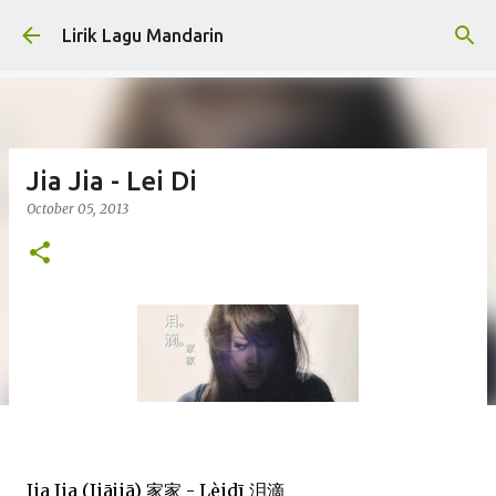
Skip to main content
Lirik Lagu Mandarin
Jia Jia - Lei Di
October 05, 2013
Jia Jia (Jiājiā) 家家 - Lèidī 泪滴