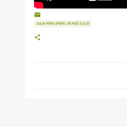
JULIA PENG (PÉNG JIĀ HUÌ) 彭佳慧
C
o
m
m
e
n
t
s