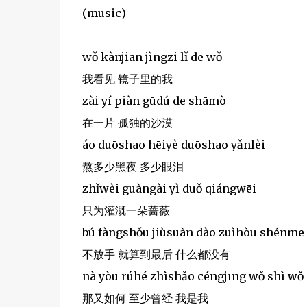
(music)
wǒ kànjian jìngzi lǐ de wǒ
我看见 镜子里的我
zài yí piàn gūdú de shāmò
在一片 孤独的沙漠
áo duōshao hēiyè duōshao yǎnlèi
熬多少黑夜 多少眼泪
zhǐwèi guàngài yì duǒ qiángwēi
只为灌溉一朵蔷薇
bú fàngshǒu jiùsuàn dào zuìhòu shénme
不放手 就算到最后 什么都没有
nà yòu rúhé zhìshǎo céngjīng wǒ shì wǒ
那又如何 至少曾经 我是我