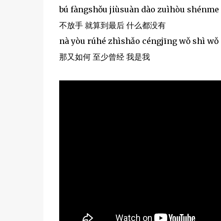
bú fàngshǒu jiùsuàn dào zuìhòu shénme
不放手 就算到最后 什么都没有
nà yòu rúhé zhìshǎo céngjīng wǒ shì wǒ
那又如何 至少曾经 我是我