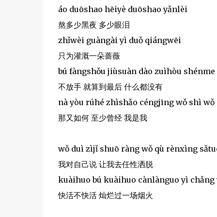
áo duōshao hēiyè duōshao yǎnlèi
熬多少黑夜 多少眼泪
zhǐwèi guàngài yì duǒ qiángwēi
只为灌溉一朵蔷薇
bú fàngshǒu jiùsuàn dào zuìhòu shénme
不放手 就算到最后 什么都没有
nà yòu rúhé zhìshǎo céngjīng wǒ shì wǒ
那又如何 至少曾经 我是我
wǒ duì zìjǐ shuō ràng wǒ qù rènxìng sǎtu
我对自己说 让我去任性洒脱
kuàihuo bú kuàihuo cànlànguo yì chǎng
快活不快活 灿烂过一场烟火