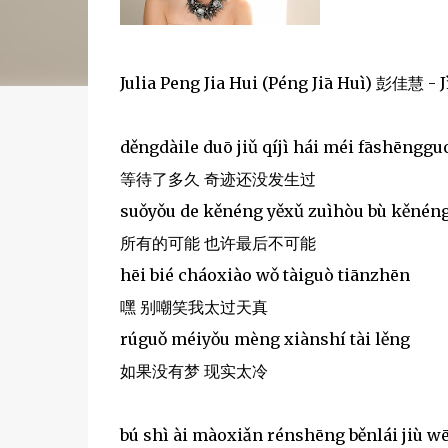
Julia Peng Jia Hui (Péng Jiā Huì) 彭佳慧 
děngdàile duō jiǔ qíjì hái méi fāshēnggu
等待了多久 奇迹还没发生过
suǒyǒu de kěnéng yěxǔ zuìhòu bù kěnén
所有的可能 也许最后不可能
hēi bié cháoxiào wǒ tàiguò tiānzhēn
嘿 别嘲笑我太过天真
rúguǒ méiyǒu mèng xiànshí tài lěng
如果没有梦 现实太冷
bú shì ài màoxiǎn rénshēng běnlái jiù w