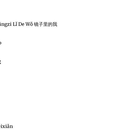
- Jìngzi Lǐ De Wǒ 镜子里的我
o
g
ēixiǎn