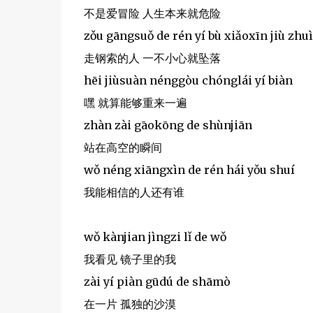
不是爱冒险 人生本来就危险
zǒu gāngsuǒ de rén yí bù xiǎoxīn jiù zhu
走钢索的人 一不小心就坠落
hēi jiùsuàn nénggòu chónglái yí biàn
嘿 就算能够重来一遍
zhàn zài gāokōng de shùnjiān
站在高空的瞬间
wǒ néng xiāngxìn de rén hái yǒu shuí
我能相信的人还有谁
wǒ kànjian jìngzi lǐ de wǒ
我看见 镜子里的我
zài yí piàn gūdú de shāmò
在一片 孤独的沙漠