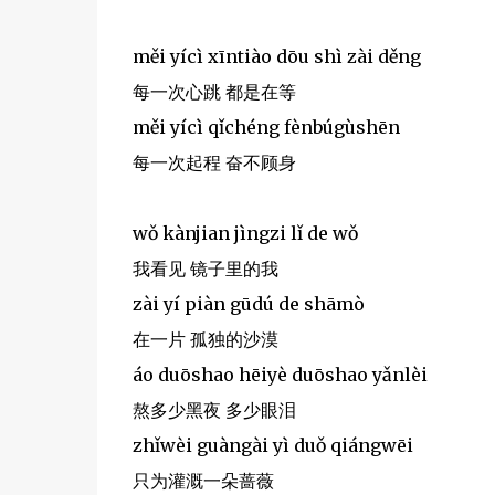
měi yícì xīntiào dōu shì zài děng
每一次心跳 都是在等
měi yícì qǐchéng fènbúgùshēn
每一次起程 奋不顾身
wǒ kànjian jìngzi lǐ de wǒ
我看见 镜子里的我
zài yí piàn gūdú de shāmò
在一片 孤独的沙漠
áo duōshao hēiyè duōshao yǎnlèi
熬多少黑夜 多少眼泪
zhǐwèi guàngài yì duǒ qiángwēi
只为灌溉一朵蔷薇