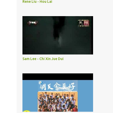
Rene Liu - Hou Lai
Sam Lee - Chi Xin Jue Dui