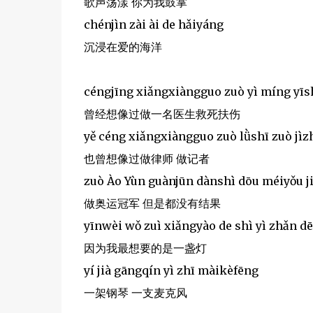
歌声荡漾 你为我鼓掌
chénjìn zài ài de hǎiyáng
沉浸在爱的海洋
céngjīng xiǎngxiàngguo zuò yì míng yīs
曾经想像过做一名医生救死扶伤
yě céng xiǎngxiàngguo zuò lǜshī zuò jìz
也曾想像过做律师 做记者
zuò Ào Yùn guànjūn dànshì dōu méiyǒu j
做奥运冠军 但是都没有结果
yīnwèi wǒ zuì xiǎngyào de shì yì zhǎn d
因为我最想要的是一盏灯
yí jià gāngqín yì zhī màikèfēng
一架钢琴 一支麦克风