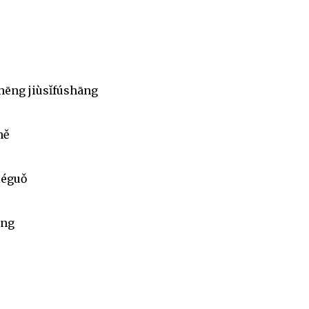
hēng jiùsǐfúshāng
hě
iéguǒ
ēng