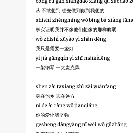
cóng bù gǎn xiǎngdào xiǎng qù zuòdào z
从 不敢想到 想去做到做到我想的
shìshí zhèngmíng wǒ bìng bú xiàng tām
事实证明我并不像他们想像的那样脆弱
wǒ zhǐshì xūyào yì zhǎn dēng
我只是需要一盏灯
yí jià gāngqín yì zhī màikèfēng
一架钢琴 一支麦克风
shēn zài tāxiāng zhì zài yuǎnfāng
身在他乡 志在远方
nǐ de ài ràng wǒ jiānqiáng
你的爱让我坚强
gēshēng dàngyàng nǐ wèi wǒ gǔzhǎng