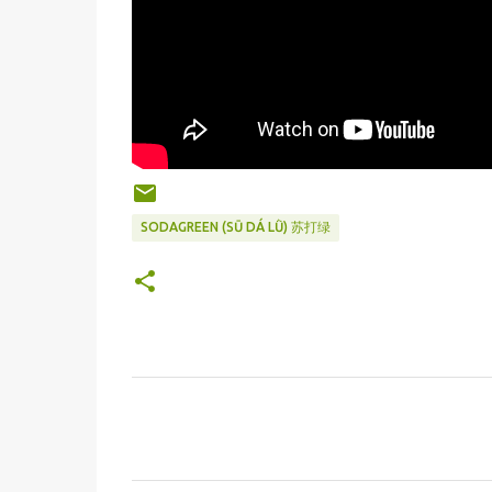
SODAGREEN (SŪ DÁ LǛ) 苏打绿
C
o
m