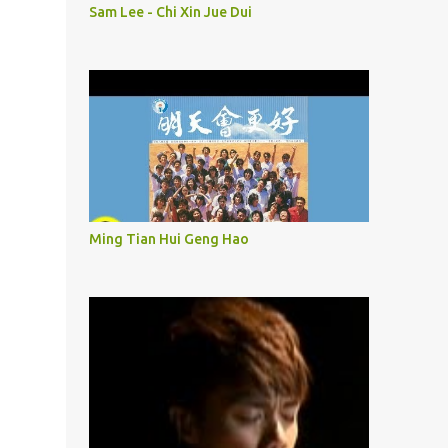
Sam Lee - Chi Xin Jue Dui
Ming Tian Hui Geng Hao