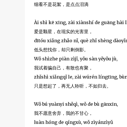
细看不是花絮，是点点泪滴
Ài shì kē xīng, zài xiànshí de guāng hài lǐ
爱是颗星，在现实的光害里，
dītóu xiǎng zhǎo nǐ, què zhǐ shèng dàoyǐ
低头想找你，却只剩倒影。
Wǒ shìzhe piàn zìjǐ, yǒu sàn yěyǒu jù,
我试着骗自己，有散也有聚，
zhǐshì xiǎngqǐ le, zài wúrén língtīng, bù
只是想起了，再无人聆听，不如归去。
Wǒ bú yuànyi shěqì, wǒ de bù gānxīn,
我不愿意舍弃，我的不甘心，
luàn hóng de qíngxù, wǒ zìyánzìyǔ