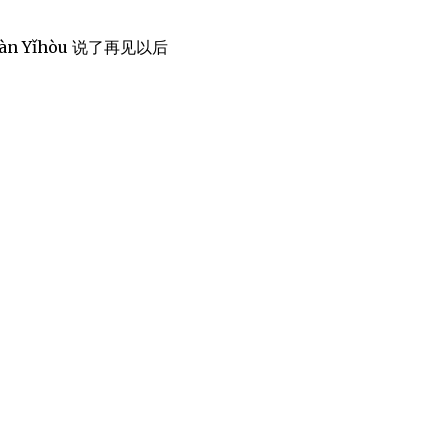
ijiàn Yǐhòu 说了再见以后