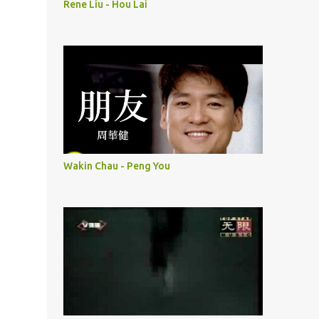
Rene Liu - Hou Lai
Wakin Chau - Peng You