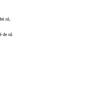
.
bú nì,
 de nǐ.