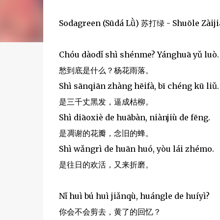
Sodagreen (Sūdá Lǜ) 苏打绿 - Shuōle Zà
Chóu dàodǐ shì shénme? Yánghuā yǔ luò.
愁到底是什么？杨花雨落。
Shì sānqiān zhàng hēifà, bī chéng kū liǔ.
是三千丈黑发，逼成枯柳。
Shì diāoxiè de huābàn, niànjiù de fēng.
是凋谢的花瓣，念旧的蜂。
Shì wǎngrì de huān huó, yòu lái zhémo.
是往日的欢活，又来折磨。
Nǐ huì bú huì jiǎnqù, huángle de huíyì?
你会不会剪去，黄了的回忆？