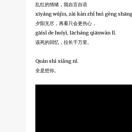
乱红的情绪，我自言自语
xīyáng wújìn, zài kàn zhǐ huì gèng shāng
夕阳无尽，再看只会更伤心，
gāisǐ de huíyì, lācháng qiānwàn lǐ.
该死的回忆，拉长千万里。
Quán shì xiǎng nǐ.
全是想你。