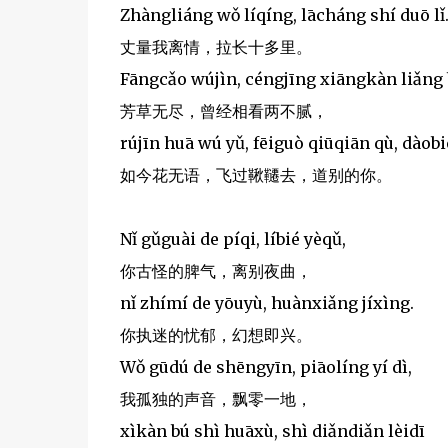
Zhàngliáng wǒ líqíng, lācháng shí duō lǐ
丈量我离情，拉长十多里。
Fāngcǎo wújìn, céngjīng xiāngkàn liǎng 
芳草无尽，曾经相看两不腻，
rújīn huā wú yǔ, fēiguò qiūqiān qù, dàobié
如今花无语，飞过鞦韆去，道别的你。
Nǐ gǔguài de píqi, líbié yèqǔ,
你古怪的脾气，离别夜曲，
nǐ zhímí de yōuyù, huànxiǎng jíxìng.
你执迷的忧郁，幻想即兴。
Wǒ gūdú de shēngyīn, piāolíng yí dì,
我孤独的声音，飘零一地，
xìkàn bú shì huāxù, shì diǎndiǎn lèidī