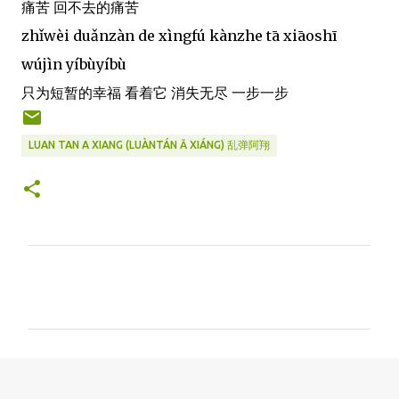
痛苦 回不去的痛苦
zhǐwèi duǎnzàn de xìngfú kànzhe tā xiāoshī
wújìn yíbùyíbù
只为短暂的幸福 看着它 消失无尽 一步一步
LUAN TAN A XIANG (LUÀNTÁN Ā XIÁNG) 乱弹阿翔
C
o
m
m
e
n