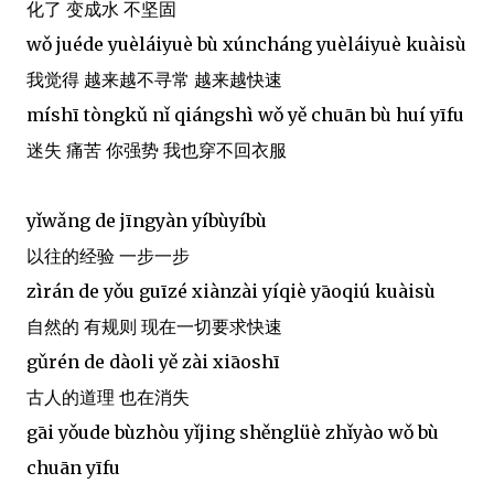
化了 变成水 不坚固
wǒ juéde yuèláiyuè bù xúncháng yuèláiyuè kuàisù
我觉得 越来越不寻常 越来越快速
míshī tòngkǔ nǐ qiángshì wǒ yě chuān bù huí yīfu
迷失 痛苦 你强势 我也穿不回衣服
yǐwǎng de jīngyàn yíbùyíbù
以往的经验 一步一步
zìrán de yǒu guīzé xiànzài yíqiè yāoqiú kuàisù
自然的 有规则 现在一切要求快速
gǔrén de dàoli yě zài xiāoshī
古人的道理 也在消失
gāi yǒude bùzhòu yǐjing shěnglüè zhǐyào wǒ bù
chuān yīfu