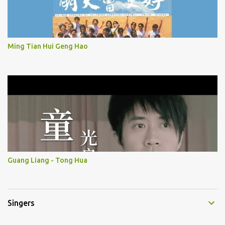
Ming Tian Hui Geng Hao
Guang Liang - Tong Hua
Singers