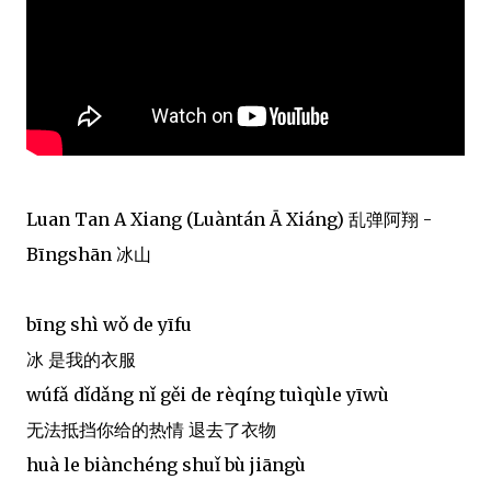
Luan Tan A Xiang (Luàntán Ā Xiáng) 乱弹阿翔 -
Bīngshān 冰山
bīng shì wǒ de yīfu
冰 是我的衣服
wúfǎ dǐdǎng nǐ gěi de rèqíng tuìqùle yīwù
无法抵挡你给的热情 退去了衣物
huà le biànchéng shuǐ bù jiāngù