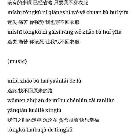
该有的步骤 已经省略 只要我不穿衣服
míshī tòngkǔ nǐ qiángshì wǒ yě chuān bù huí yīfu
迷失 痛苦 你强势 我也穿不回衣服
míshī tòngkǔ nǐ gāisǐ ràng wǒ zhǎo bù huí yīfu
迷失 痛苦 你该死 让我找不回衣服
(music)
mílù zhǎo bù huí yuánlái de lù
迷路 找不回原来的路
wǒmen zhījiān de míhu chénlún zài tānliàn
yǎnqián kuàilè xìngfú
我们之间的迷糊 沉沦在 贪恋眼前 快乐幸福
tòngkǔ huíbuqù de tòngkǔ