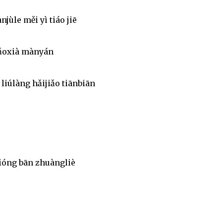
njùle měi yì tiáo jiē
jiǎoxià mànyán
liúlàng hǎijiǎo tiānbiān
ióng bān zhuàngliè