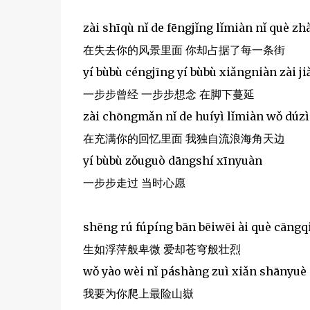
zài shīqù nǐ de fēngjǐng lǐmiàn nǐ què zhà
在失去你的风景里面 你却占据了每一条街
yí bùbù céngjīng yí bùbù xiǎngniàn zài 
一步步曾经 一步步想念 在脚下蔓延
zài chōngmǎn nǐ de huíyì lǐmiàn wǒ dúzì 
在充满你的回忆里面 我独自流浪海角天边
yí bùbù zǒuguò dāngshí xīnyuàn
一步步走过 当时心愿
shēng rú fúpíng bān bēiwēi ài què cāngq
生如浮萍般卑微 爱却苍穹般壮烈
wǒ yào wèi nǐ páshàng zuì xiǎn shānyuè
我要为你爬上最险山嶽