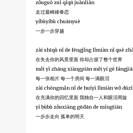
zǒuguò zuì qíqū juànliàn
走过最崎岖眷恋
yíbùyíbù chuānyuè
一步一步穿越
zài shīqù nǐ de fēngjǐng lǐmiàn nǐ què zh
在失去你的风景里面 你却占据了整个世界
měi yì zhāng xiàngpiān měi yí gè fángjiān
每一张相片 每一个房间 每一滴眼泪
zài chōngmǎn nǐ de huíyì lǐmiàn wǒ dúzì
在充满你的回忆里面 我独自一人和眼泪周旋
yí bùbù zǒuxiàng gūdān de míngtiān
一步步走向 孤单的明天