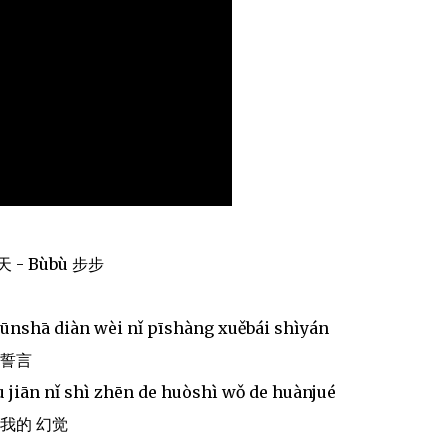
月天 - Bùbù 步步
nshā diàn wèi nǐ pīshàng xuěbái shìyán
白誓言
óu jiān nǐ shì zhēn de huòshì wǒ de huànjué
我的 幻觉