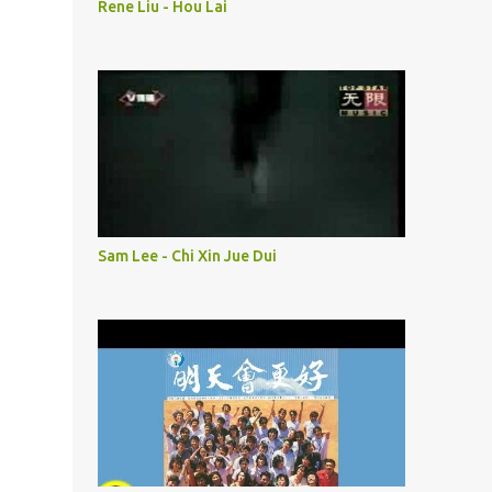
Rene Liu - Hou Lai
Sam Lee - Chi Xin Jue Dui