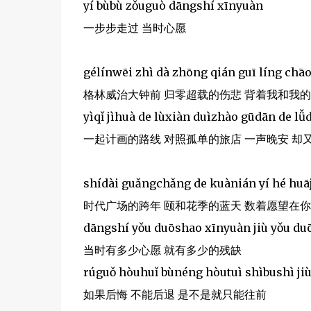
yí bùbù zǒuguò dāngshí xīnyuàn
一步步走过 当时心愿
gélínwēi zhì dà zhōng qián guī líng chā
格林威治大钟前 归零超载的伤悲 背着我和我
yìqǐ jìhuà de lùxiàn duìzhào gūdān de l
一起计画的路线 对照孤单的旅店 一声晚安 却
shídài guǎngchǎng de kuànián yí hé huāj
时代广场的跨年 颐和花季的蓝天 数着愿望在
dāngshí yǒu duōshao xīnyuàn jiù yǒu du
当时有多少心愿 就有多少的残缺
rúguǒ hòuhuǐ bùnéng hòutuì shìbushì ji
如果后悔 不能后退 是不是就只能往前