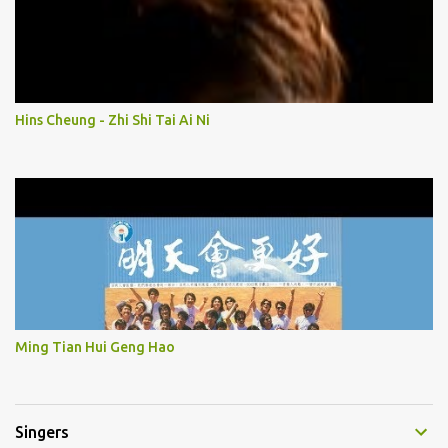
Hins Cheung - Zhi Shi Tai Ai Ni
Ming Tian Hui Geng Hao
Singers