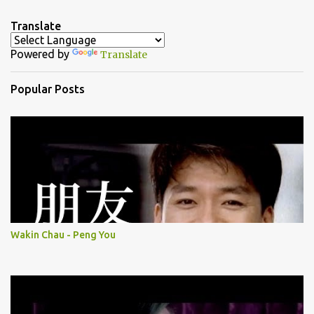
n
Translate
t
Powered by
Translate
s
Popular Posts
Wakin Chau - Peng You