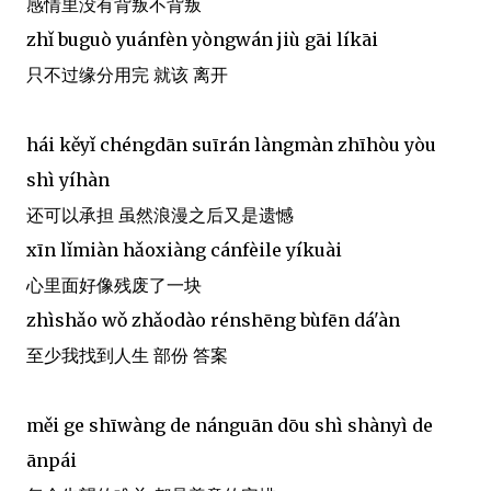
感情里没有背叛不背叛
zhǐ buguò yuánfèn yòngwán jiù gāi líkāi
只不过缘分用完 就该 离开
hái kěyǐ chéngdān suīrán làngmàn zhīhòu yòu
shì yíhàn
还可以承担 虽然浪漫之后又是遗憾
xīn lǐmiàn hǎoxiàng cánfèile yíkuài
心里面好像残废了一块
zhìshǎo wǒ zhǎodào rénshēng bùfēn dá'àn
至少我找到人生 部份 答案
měi ge shīwàng de nánguān dōu shì shànyì de
ānpái