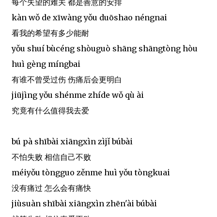
每个失望的难关 都是善意的安排
kàn wǒ de xīwàng yǒu duōshao néngnai
看我的希望有多少能耐
yǒu shuí bùcéng shòuguò shāng shāngtòng hòu
huì gèng míngbai
有谁不曾受过伤 伤痛后会更明白
jiūjìng yǒu shénme zhíde wǒ qù ài
究竟有什么值得我去爱
bú pà shībài xiāngxìn zìjǐ búbài
不怕失败 相信自己不败
méiyǒu tòngguo zěnme huì yǒu tòngkuai
没有痛过 怎么会有痛快
jiùsuàn shībài xiāngxìn zhēn'ài búbài