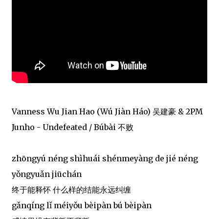
Vanness Wu Jian Hao (Wú Jiàn Háo) 吴建豪 & 2PM
Junho - Undefeated / Búbài 不败
zhōngyú néng shìhuái shénmeyàng de jié néng
yǒngyuǎn jiūchán
终于能释怀 什么样的结能永远纠缠
gǎnqíng lǐ méiyǒu bèipàn bú bèipàn