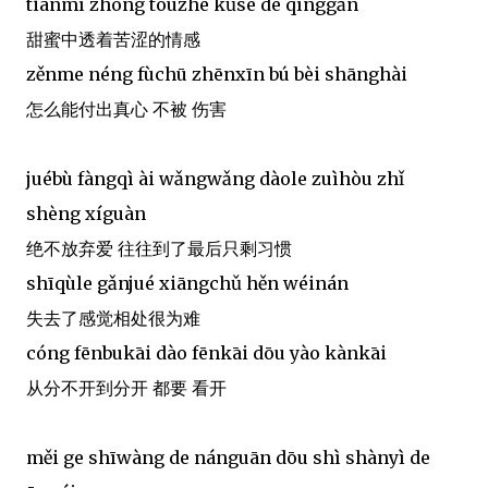
tiánmì zhōng tòuzhe kǔsè de qínggǎn
甜蜜中透着苦涩的情感
zěnme néng fùchū zhēnxīn bú bèi shānghài
怎么能付出真心 不被 伤害
juébù fàngqì ài wǎngwǎng dàole zuìhòu zhǐ
shèng xíguàn
绝不放弃爱 往往到了最后只剩习惯
shīqùle gǎnjué xiāngchǔ hěn wéinán
失去了感觉相处很为难
cóng fēnbukāi dào fēnkāi dōu yào kànkāi
从分不开到分开 都要 看开
měi ge shīwàng de nánguān dōu shì shànyì de