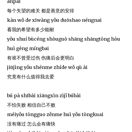
ānpái
每个失望的难关 都是善意的安排
kàn wǒ de xīwàng yǒu duōshao néngnai
看我的希望有多少能耐
yǒu shuí bùcéng shòuguò shāng shāngtòng hòu
huì gèng míngbai
有谁不曾受过伤 伤痛后会更明白
jiūjìng yǒu shénme zhíde wǒ qù ài
究竟有什么值得我去爱
bú pà shībài xiāngxìn zìjǐ búbài
不怕失败 相信自己不败
méiyǒu tòngguo zěnme huì yǒu tòngkuai
没有痛过 怎么会有痛快