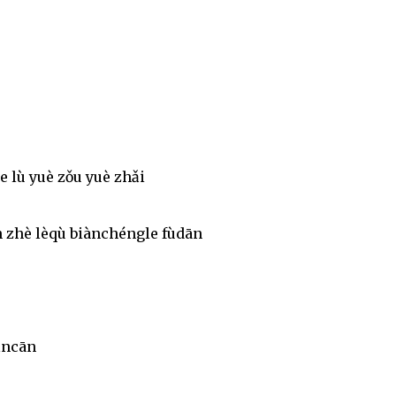
e lù yuè zǒu yuè zhǎi
 zhè lèqù biànchéngle fùdān
ǎncān