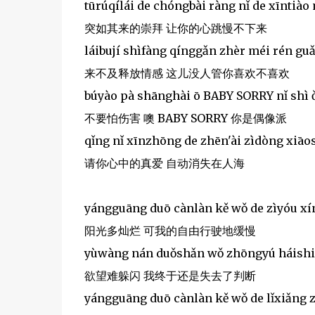
tūrúqílái de chóngbài ràng nǐ de xīntiào
突如其来的崇拜 让你的心跳慢不下来
láibují shìfàng qínggǎn zhèr méi rén gu
来不及释放情感 这儿没人管你喜欢不喜欢
búyào pà shānghài ō BABY SORRY nǐ shì 
不要怕伤害 噢 BABY SORRY 你是偶像派
qǐng nǐ xīnzhōng de zhēn'ài zìdòng xiāos
请你心中的真爱 自动消失在人海
yángguāng duō cànlàn kě wǒ de zìyóu x
阳光多灿烂 可我的自由行驶地缓慢
yùwàng nán duǒshǎn wǒ zhōngyú háishi
欲望难躲闪 我终于还是失去了判断
yángguāng duō cànlàn kě wǒ de lǐxiǎng 