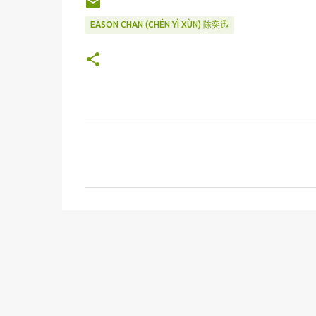
EASON CHAN (CHÉN YÌ XÙN) 陈奕迅
C
o
m
m
e
n
t
s