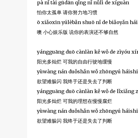
pà nǐ tài gūdān qǐng nǐ nǔlì de xíguàn
怕你太孤单 请你努力地习惯
ō xiǎoxīn yúlèbǎn shuō nǐ de biǎoyǎn hái
噢 小心娱乐版 说你的表演还不够自然
yángguāng duō cànlàn kě wǒ de zìyóu x
阳光多灿烂 可我的自由行驶地缓慢
yùwàng nán duǒshǎn wǒ zhōngyú háishi
欲望难躲闪 我终于还是失去了判断
yángguāng duō cànlàn kě wǒ de lǐxiǎng 
阳光多灿烂 可我的理想在慢慢腐烂
yùwàng nán duǒshǎn wǒ zhōngyú háishi
欲望难躲闪 我终于还是失去了判断