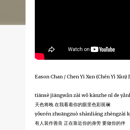
Eason Chan / Chen Yi Xun (Chén Yì Xù
tiānsè jiāngwǎn zài wǒ kànzhe nǐ de yǎnl
天色将晚 在我看着你的眼里色彩斑斓
yǒurén zhuāngzuò shànliáng zhèngzài kà
有人装作善良 正在靠近你的身旁 要做你的伴