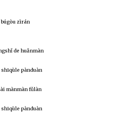
 búgòu zìrán
íngshǐ de huǎnmàn
 shīqùle pànduàn
zài mànmàn fǔlàn
 shīqùle pànduàn