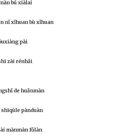
 màn bú xiàlai
ǎn nǐ xǐhuan bù xǐhuan
ǒuxiàng pài
hī zài rénhǎi
íngshǐ de huǎnmàn
 shīqùle pànduàn
zài mànmàn fǔlàn