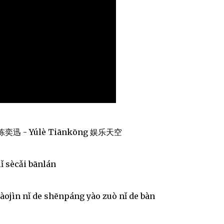
n) 陈奕迅 - Yúlè Tiānkōng 娱乐天空
ǐ sècǎi bānlán
ojìn nǐ de shēnpáng yào zuò nǐ de bàn