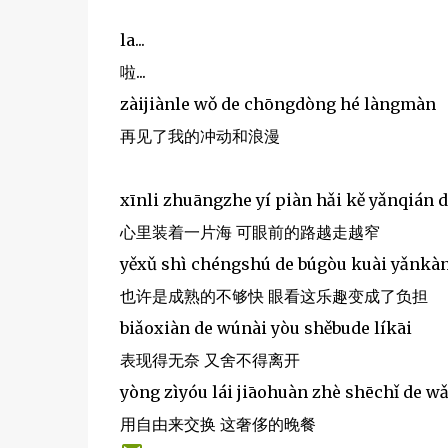
la...
啦...
zàijiànle wǒ de chōngdòng hé làngmàn
再见了我的冲动和浪漫
xīnli zhuāngzhe yí piàn hǎi kě yǎnqián d
心里装着一片海 可眼前的路越走越窄
yěxǔ shì chéngshú de búgòu kuài yǎnkàn
也许是成熟的不够快 眼看这乐趣变成了负担
biǎoxiàn de wúnài yòu shěbude líkāi
表现得无奈 又舍不得离开
yòng zìyóu lái jiāohuàn zhè shēchǐ de w
用自由来交换 这奢侈的晚餐