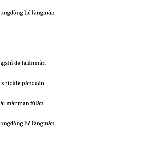
chōngdòng hé làngmàn
íngshǐ de huǎnmàn
 shīqùle pànduàn
zài mànmàn fǔlàn
chōngdòng hé làngmàn