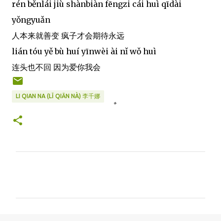
rén běnlái jiù shànbiàn fēngzi cái huì qīdài
yǒngyuǎn
人本来就善变 疯子才会期待永远
lián tóu yě bù huí yīnwèi ài nǐ wǒ huì
连头也不回 因为爱你我会
LI QIAN NA (LǏ QIĀN NÀ) 李千娜
C
o
m
m