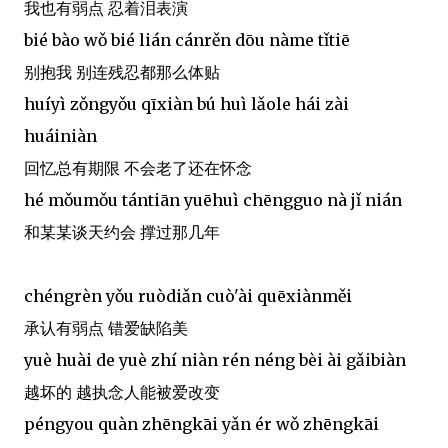
我也有弱点 忍着泪表演
bié bào wǒ bié lián cánrěn dōu nàme tǐtiē
别抱我 别连残忍都那么体贴
huíyì zǒngyǒu qīxiàn bú huì lǎole hái zài
huáiniàn
回忆总有期限 不会老了还在怀念
hé mǒumǒu tántiān yuēhuì chēngguo nà jǐ nián
和某某谈天约会 撑过那几年
chéngrèn yǒu ruòdiǎn cuò'ài quēxiànměi
承认有弱点 错爱缺陷美
yuè huài de yuè zhí niàn rén néng bèi ài gǎibiàn
越坏的 越执念人能被爱改变
péngyou quàn zhēngkāi yǎn ér wǒ zhēngkāi