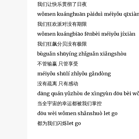
我们让快乐贯彻了日夜
wǒmen kuánghuān pàiduì méiyǒu qīxià
我们狂欢派对没有期限
wǒmen kuángbiāo fēnbèi méiyǒu jíxiàn
我们狂飙分贝没有极限
bùguǎn shūyíng zhǐguǎn xiǎngshòu
不管输赢 只管享受
méiyǒu shūlí zhǐyǒu gǎndòng
没有疏离 只有感动
dāng quán yǔzhòu de xìngyùn dōu bèi 
当全宇宙的幸运都被我们掌控
dōu wèi wǒmen shǎnshuò let go
都为我们闪烁let go