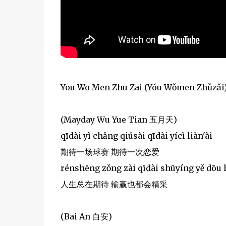
You Wo Men Zhu Zai (Yóu Wǒmen Zhǔzǎ
(Mayday Wu Yue Tian 五月天)
qīdài yì chǎng qiúsài qīdài yícì liàn'ài
期待一场球赛 期待一次恋爱
rénshēng zǒng zài qīdài shūyíng yě dōu h
人生总在期待 输赢也都会精采
(Bai An 白安)