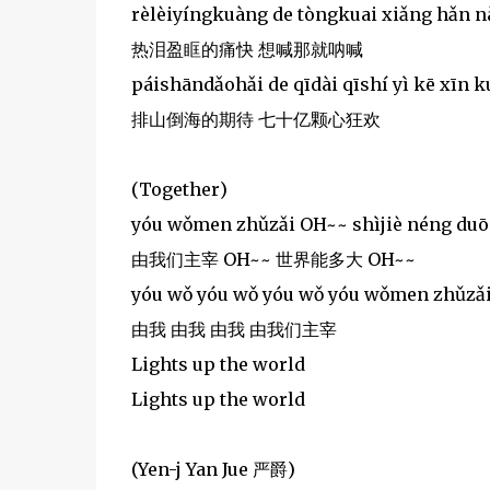
rèlèiyíngkuàng de tòngkuai xiǎng hǎn n
热泪盈眶的痛快 想喊那就呐喊
páishāndǎohǎi de qīdài qīshí yì kē xīn
排山倒海的期待 七十亿颗心狂欢
(Together)
yóu wǒmen zhǔzǎi OH~~ shìjiè néng duō
由我们主宰 OH~~ 世界能多大 OH~~
yóu wǒ yóu wǒ yóu wǒ yóu wǒmen zhǔzǎ
由我 由我 由我 由我们主宰
Lights up the world
Lights up the world
(Yen-j Yan Jue 严爵)