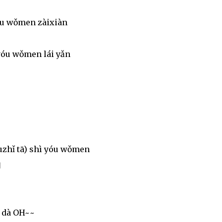
yǒu wǒmen zàixiàn
 yóu wǒmen lái yǎn
bùzhǐ tā) shì yóu wǒmen
们
 dà OH~~