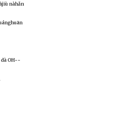
àjiù nàhǎn
 kuánghuān
 dà OH~~
i