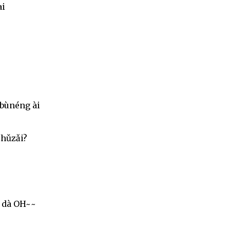
ai
 bùnéng ài
zhǔzǎi?
 dà OH~~