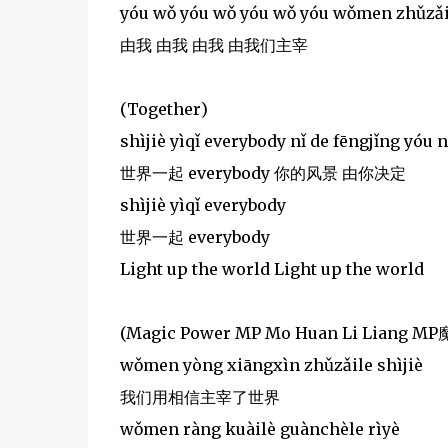
yóu wǒ yóu wǒ yóu wǒ yóu wǒmen zhǔzǎ
由我 由我 由我 由我们主宰
(Together)
shìjiè yìqǐ everybody nǐ de fēngjǐng yóu n
世界一起 everybody 你的风景 由你决定
shìjiè yìqǐ everybody
世界一起 everybody
Light up the world Light up the world
(Magic Power MP Mo Huan Li Liang 
wǒmen yòng xiāngxìn zhǔzǎile shìjiè
我们用相信主宰了世界
wǒmen ràng kuàilè guànchèle rìyè