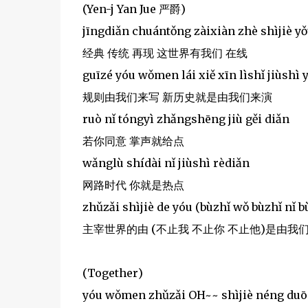
(Yen-j Yan Jue 严爵)
jīngdiǎn chuántǒng zàixiàn zhè shìjiè 
经典 传统 再现 这世界有我们 在线
guīzé yóu wǒmen lái xiě xīn lìshǐ jiùshì
规则由我们来写 新历史就是由我们来演
ruò nǐ tóngyì zhǎngshēng jiù gěi diǎn
若你同意 掌声就给点
wǎnglù shídài nǐ jiùshì rèdiǎn
网路时代 你就是热点
zhǔzǎi shìjiè de yóu (bùzhǐ wǒ bùzhǐ nǐ 
主宰世界的由 (不止我 不止你 不止他)是由我
(Together)
yóu wǒmen zhǔzǎi OH~~ shìjiè néng duō