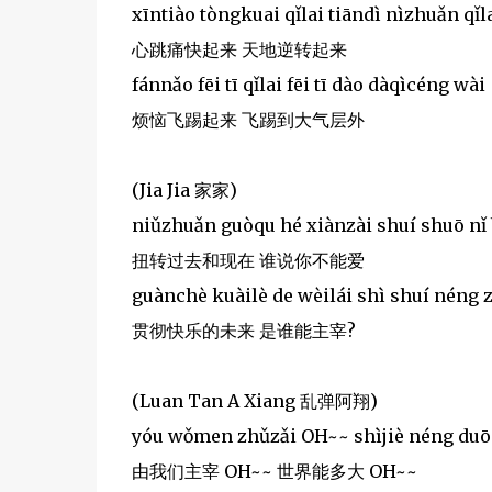
xīntiào tòngkuai qǐlai tiāndì nìzhuǎn qǐl
心跳痛快起来 天地逆转起来
fánnǎo fēi tī qǐlai fēi tī dào dàqìcéng wài
烦恼飞踢起来 飞踢到大气层外
(Jia Jia 家家)
niǔzhuǎn guòqu hé xiànzài shuí shuō nǐ
扭转过去和现在 谁说你不能爱
guànchè kuàilè de wèilái shì shuí néng 
贯彻快乐的未来 是谁能主宰?
(Luan Tan A Xiang 乱弹阿翔)
yóu wǒmen zhǔzǎi OH~~ shìjiè néng duō
由我们主宰 OH~~ 世界能多大 OH~~