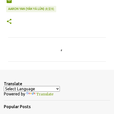
AARON YAN (YÁN YǍ LÚN) 炎亚纶
C
o
m
m
e
n
Translate
t
Powered by
Translate
s
Popular Posts