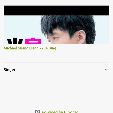
Michael Guang Liang - Yue Ding
Singers
Powered by Blogger