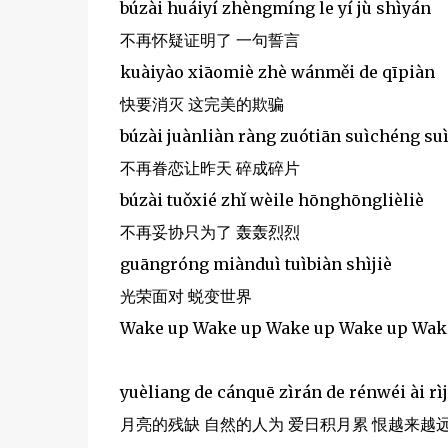
búzài huáiyí zhèngmíng le yí jù shìyán
不再怀疑证明了 一句誓言
kuàiyào xiāomiè zhè wánměi de qīpiàn
快要消灭 这完美的欺骗
búzài juànliàn ràng zuótiān suìchéng su
不再眷恋让昨天 碎成碎片
búzài tuǒxié zhǐ wèile hōnghōnglièliè
不再妥协只为了 轰轰烈烈
guāngróng miànduì tuìbiàn shìjiè
光荣面对 蜕变世界
Wake up Wake up Wake up Wake up Wak
yuèliang de cánquē zìrán de rénwéi ài rì
月亮的残缺 自然的人为 爱日积月累 恨越来越