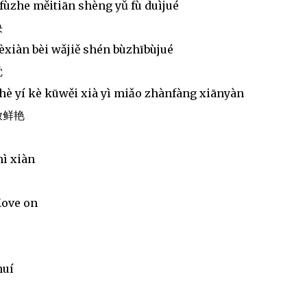
ùzhe měitiān shèng yǔ fù duìjué
决
èxiàn bèi wǎjiě shén bùzhībùjué
觉
hè yí kè kūwěi xià yì miǎo zhànfàng xiānyàn
放鲜艳
ì xiàn
Move on
huí