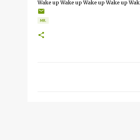
Wake up Wake up Wake up Wake up Wak
MR.
C
o
m
m
e
n
t
s