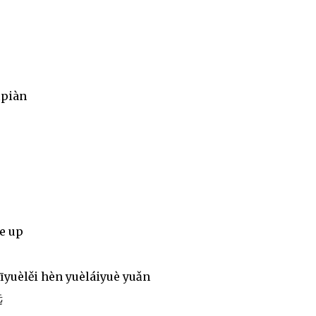
ìpiàn
e up
jīyuèlěi hèn yuèláiyuè yuǎn
远