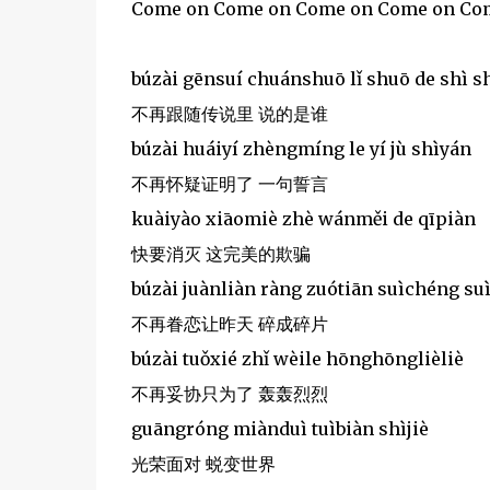
Come on Come on Come on Come on Co
búzài gēnsuí chuánshuō lǐ shuō de shì s
不再跟随传说里 说的是谁
búzài huáiyí zhèngmíng le yí jù shìyán
不再怀疑证明了 一句誓言
kuàiyào xiāomiè zhè wánměi de qīpiàn
快要消灭 这完美的欺骗
búzài juànliàn ràng zuótiān suìchéng su
不再眷恋让昨天 碎成碎片
búzài tuǒxié zhǐ wèile hōnghōnglièliè
不再妥协只为了 轰轰烈烈
guāngróng miànduì tuìbiàn shìjiè
光荣面对 蜕变世界