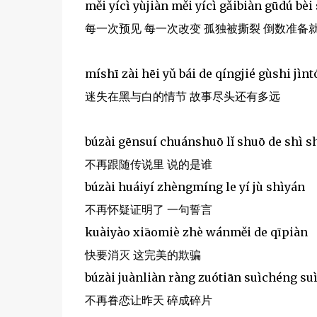
měi yícì yùjiàn měi yícì gǎibiàn gūdú bèi
每一次预见 每一次改变 孤独被撕裂 倒数准备
míshī zài hēi yǔ bái de qíngjié gùshi jìn
迷失在黑与白的情节 故事尽头还有多远
búzài gēnsuí chuánshuō lǐ shuō de shì s
不再跟随传说里 说的是谁
búzài huáiyí zhèngmíng le yí jù shìyán
不再怀疑证明了 一句誓言
kuàiyào xiāomiè zhè wánměi de qīpiàn
快要消灭 这完美的欺骗
búzài juànliàn ràng zuótiān suìchéng su
不再眷恋让昨天 碎成碎片