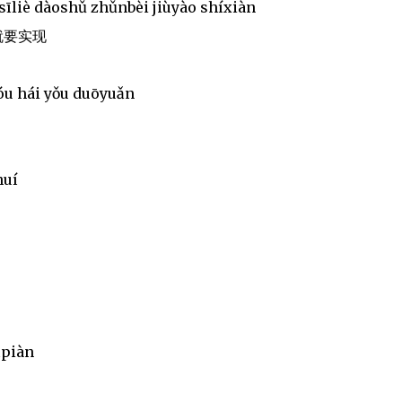
 sīliè dàoshǔ zhǔnbèi jiùyào shíxiàn
就要实现
tóu hái yǒu duōyuǎn
huí
ìpiàn