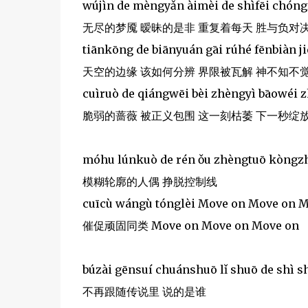
wújìn de mèngyǎn àimèi de shìfēi chóngf
无尽的梦魇 暧昧的是非 重复着每天 胜与负对
tiānkōng de biānyuán gāi rúhé fēnbiàn ji
天空的边缘 该如何分辨 界限被瓦解 神不知不
cuìruò de qiángwēi bèi zhèngyì bāowéi z
脆弱的蔷薇 被正义包围 这一刻枯萎 下一秒绽
móhu lúnkuò de rén ǒu zhèngtuō kòngzh
模糊轮廓的人偶 挣脱控制线
cuīcù wángù tónglèi Move on Move on 
催促顽固同类 Move on Move on Move on
búzài gēnsuí chuánshuō lǐ shuō de shì s
不再跟随传说里 说的是谁