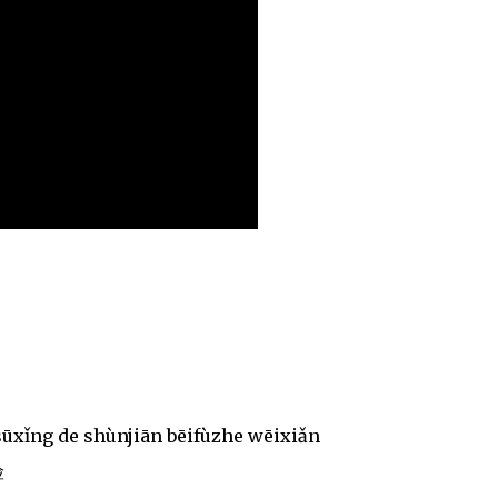
ūxǐng de shùnjiān bēifùzhe wēixiǎn
险