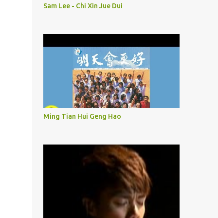
Sam Lee - Chi Xin Jue Dui
Ming Tian Hui Geng Hao