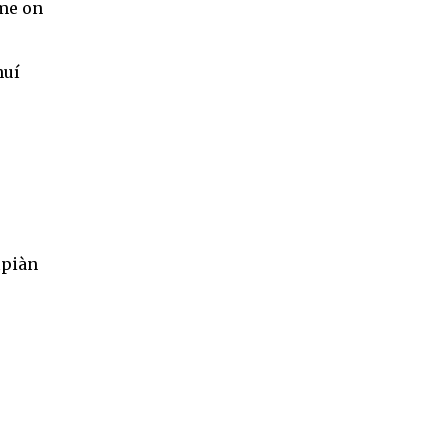
me on
huí
ìpiàn