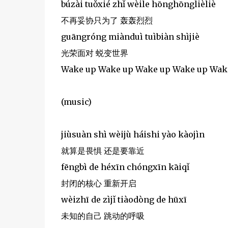
búzài tuǒxié zhǐ wèile hōnghōnglièliè
不再妥协只为了 轰轰烈烈
guāngróng miànduì tuìbiàn shìjiè
光荣面对 蜕变世界
Wake up Wake up Wake up Wake up Wak
(music)
jiùsuàn shì wèijù háishi yào kàojìn
就算是畏惧 还是要靠近
fēngbì de héxīn chóngxīn kāiqǐ
封闭的核心 重新开启
wèizhī de zìjǐ tiàodòng de hūxī
未知的自己 跳动的呼吸