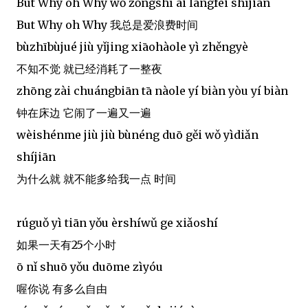
But Why oh Why wǒ zǒngshì ài làngfèi shíjiān
But Why oh Why 我总是爱浪费时间
bùzhībùjué jiù yǐjing xiāohàole yì zhěngyè
不知不觉 就已经消耗了一整夜
zhōng zài chuángbiān tā nàole yí biàn yòu yí biàn
钟在床边 它闹了一遍又一遍
wèishénme jiù jiù bùnéng duō gěi wǒ yìdiǎn
shíjiān
为什么就 就不能多给我一点 时间
rúguǒ yì tiān yǒu èrshíwǔ ge xiǎoshí
如果一天有25个小时
ō nǐ shuō yǒu duōme zìyóu
喔你说 有多么自由