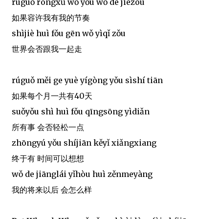
rúguǒ róngxǔ wǒ yǒu wǒ de jiézòu
如果容许我有我的节奏
shìjiè huì fǒu gēn wǒ yìqǐ zǒu
世界会否跟我一起走
rúguǒ měi ge yuè yígòng yǒu sìshí tiān
如果每个月一共有40天
suǒyǒu shì huì fǒu qīngsōng yìdiǎn
所有事 会否轻松一点
zhōngyú yǒu shíjiān kěyǐ xiǎngxiang
终于有 时间可以想想
wǒ de jiānglái yǐhòu huì zěnmeyàng
我的将来以后 会怎么样