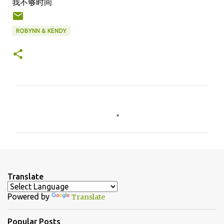
我不够时间
ROBYNN & KENDY
C
o
m
m
e
n
Translate
t
Powered by
Translate
s
Popular Posts