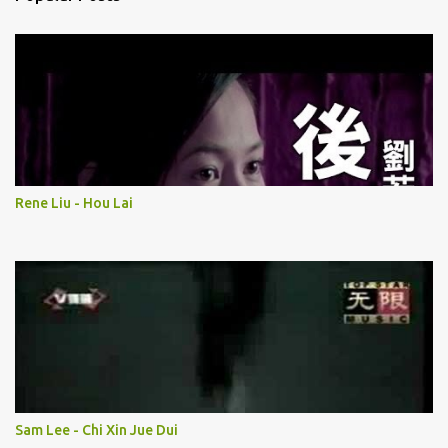
Rene Liu - Hou Lai
Sam Lee - Chi Xin Jue Dui