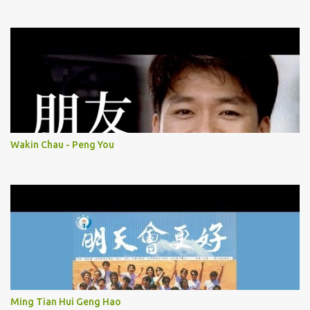
Wakin Chau - Peng You
Ming Tian Hui Geng Hao