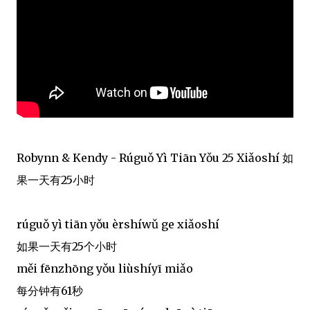
Robynn & Kendy - Rúguǒ Yì Tiān Yǒu 25 Xiǎoshí 如
果一天有25小时
rúguǒ yì tiān yǒu èrshíwǔ ge xiǎoshí
如果一天有25个小时
měi fēnzhōng yǒu liùshíyī miǎo
每分钟有61秒