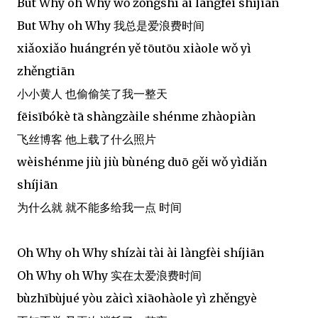
But Why oh Why wǒ zǒngshì ài làngfèi shíjiān
But Why oh Why 我总是爱浪费时间
xiǎoxiǎo huángrén yě tōutōu xiàole wǒ yì
zhěngtiān
小小黄人 也偷偷笑了我一整天
fēisībókè tā shàngzàile shénme zhàopiàn
飞丝博客 他上载了什么照片
wèishénme jiù jiù bùnéng duō gěi wǒ yìdiǎn
shíjiān
为什么就 就不能多给我一点 时间
Oh Why oh Why shízài tài ài làngfèi shíjiān
Oh Why oh Why 实在太爱浪费时间
bùzhībùjué yòu zàicì xiāohàole yì zhěngyè