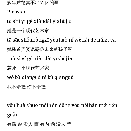
多年后绝卖不出55亿的画
Picasso
tā shì yí gè xiàndài yìshùjiā
她是一个现代艺术家
tā sāoshǒunòngzī yòuhuò nǐ wèilái de háizi ya
她搔首弄姿诱惑你未来的孩子呀
ruò sǐ yí gè xiàndài yìshùjiā
若死一个现代艺术家
wǒ bù qiānguà nǐ bù qiānguà
我不牵挂 你不牵挂
yǒu huà shuō méi rén dǒng yǒu nèihán méi rén
guǎn
有话 说 没人 懂 有内 涵 没人 管