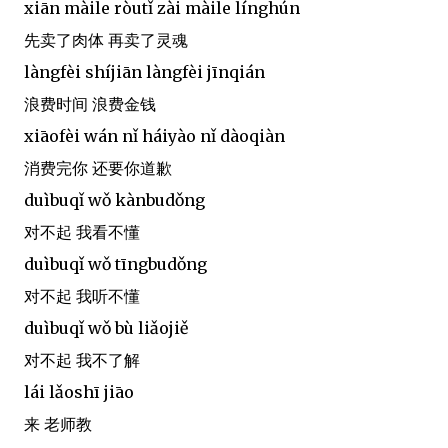
xiān màile ròutǐ zài màile línghún
先卖了肉体 再卖了灵魂
làngfèi shíjiān làngfèi jīnqián
浪费时间 浪费金钱
xiāofèi wán nǐ háiyào nǐ dàoqiàn
消费完你 还要你道歉
duìbuqǐ wǒ kànbudǒng
对不起 我看不懂
duìbuqǐ wǒ tīngbudǒng
对不起 我听不懂
duìbuqǐ wǒ bù liǎojiě
对不起 我不了解
lái lǎoshī jiāo
来 老师教