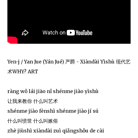
Yen-j / Yan Jue (Yán Jué) 严爵 - Xiàndài Yìshù 现代艺
术WHY? ART
ràng wǒ lái jiāo nǐ shénme jiào yìshù
让我来教你 什么叫艺术
shénme jiào fènshì shénme jiào jí sú
什么叫愤世 什么叫嫉俗
zhè jiùshì xiàndài zuì qiǎngshǒu de cài