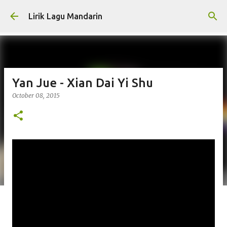
Skip to main content
Lirik Lagu Mandarin
Yan Jue - Xian Dai Yi Shu
October 08, 2015