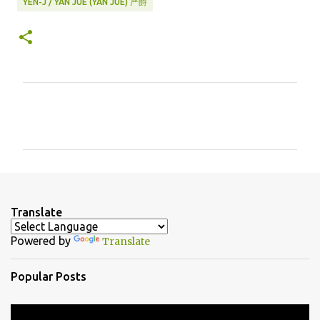
YEN-J / YAN JUE (YÁN JUÉ) 严爵
C
o
m
m
e
n
Translate
t
Powered by
Translate
s
Popular Posts