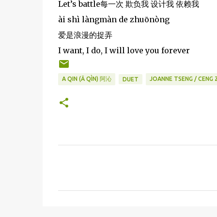
Let’s battle每一次 欺负我 设计我 依赖我
ài shì làngmàn de zhuōnòng
爱是浪漫的捉弄
I want, I do, I will love you forever
A QIN (Ā QÌN) 阿沁
JOANNE TSENG / CENG
DUET
C
o
m
m
e