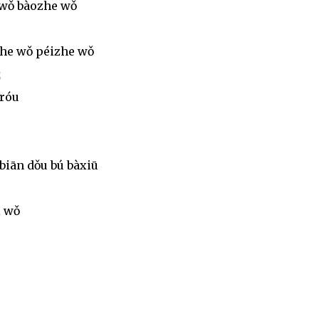
 wǒ bàozhe wǒ
nzhe wǒ péizhe wǒ
我
nróu
ìbiān dǒu bú bàxiū
i wǒ