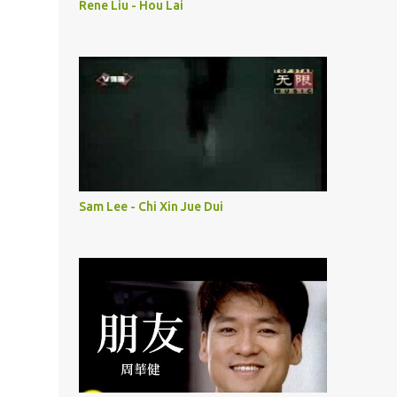
Rene Liu - Hou Lai
Sam Lee - Chi Xin Jue Dui