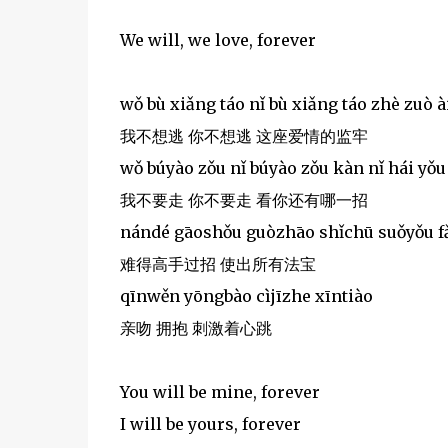
We will, we love, forever
wǒ bù xiǎng táo nǐ bù xiǎng táo zhè zuò à
我不想逃 你不想逃 这座爱情的监牢
wǒ búyào zǒu nǐ búyào zǒu kàn nǐ hái yǒu
我不要走 你不要走 看你还有哪一招
nándé gāoshǒu guòzhāo shǐchū suǒyǒu f
难得高手过招 使出所有法宝
qīnwěn yōngbào cìjīzhe xīntiào
亲吻 拥抱 刺激着心跳
You will be mine, forever
I will be yours, forever