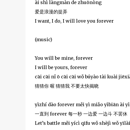
ài shì làngmàn de zhuōnòng
爱是浪漫的捉弄
I want, I do, I will love you forever
(music)
You will be mine, forever
I will be yours, forever
cāi cāi nǐ ō cāi cāi wǒ búyào tài kuài jiēx
猜猜你 喔 猜猜我 不要太快揭晓
yìzhí dào forever měi yì miǎo yìbiān ài y
一直到 forever 每一秒 一边爱 一边斗 不罢休
Let’s battle měi yícì qīfu wǒ shèjì wǒ yīlà