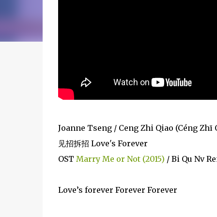
Joanne Tseng / Ceng Zhi Qiao (Céng Zhī 
见招拆招 Love's Forever
OST
Marry Me or Not (2015)
/ Bi Qu Nv 
Love’s forever Forever Forever