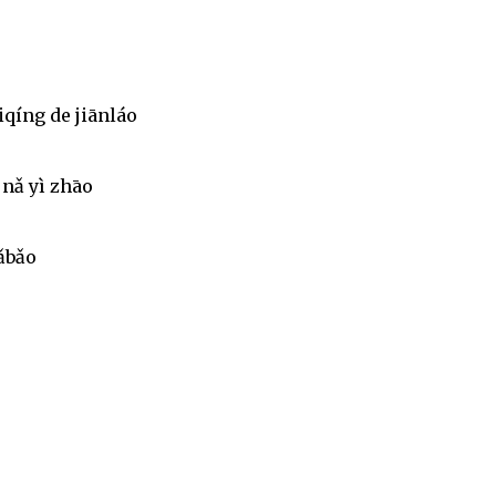
iqíng de jiānláo
 nǎ yì zhāo
ǎbǎo