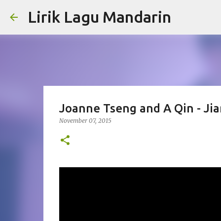
Lirik Lagu Mandarin
Joanne Tseng and A Qin - Ji
November 07, 2015