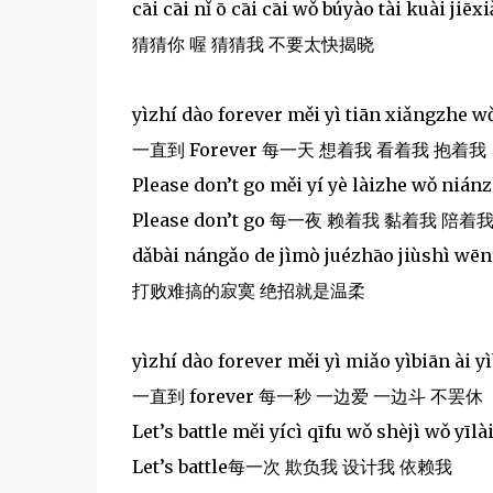
cāi cāi nǐ ō cāi cāi wǒ búyào tài kuài jiēx
猜猜你 喔 猜猜我 不要太快揭晓
yìzhí dào forever měi yì tiān xiǎngzhe 
一直到 Forever 每一天 想着我 看着我 抱着我
Please don’t go měi yí yè làizhe wǒ niá
Please don’t go 每一夜 赖着我 黏着我 陪着
dǎbài nángǎo de jìmò juézhāo jiùshì wē
打败难搞的寂寞 绝招就是温柔
yìzhí dào forever měi yì miǎo yìbiān ài y
一直到 forever 每一秒 一边爱 一边斗 不罢休
Let’s battle měi yícì qīfu wǒ shèjì wǒ yīlà
Let’s battle每一次 欺负我 设计我 依赖我