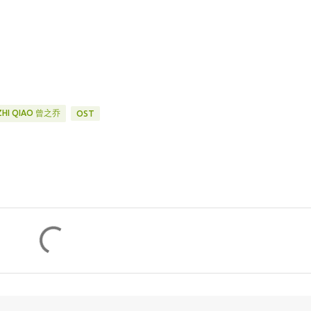
 ZHI QIAO 曾之乔
OST