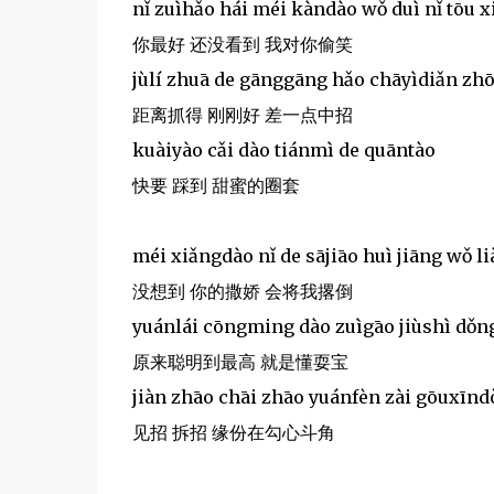
nǐ zuìhǎo hái méi kàndào wǒ duì nǐ tōu x
你最好 还没看到 我对你偷笑
jùlí zhuā de gānggāng hǎo chāyìdiǎn zh
距离抓得 刚刚好 差一点中招
kuàiyào cǎi dào tiánmì de quāntào
快要 踩到 甜蜜的圈套
méi xiǎngdào nǐ de sājiāo huì jiāng wǒ l
没想到 你的撒娇 会将我撂倒
yuánlái cōngming dào zuìgāo jiùshì dǒn
原来聪明到最高 就是懂耍宝
jiàn zhāo chāi zhāo yuánfèn zài gōuxīnd
见招 拆招 缘份在勾心斗角