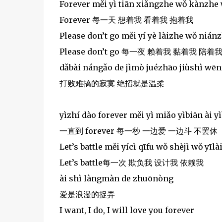
Forever měi yì tiān xiǎngzhe wǒ kànzhe
Forever 每一天 想着我 看着我 抱着我
Please don’t go měi yí yè làizhe wǒ niá
Please don’t go 每一夜 赖着我 黏着我 陪着
dǎbài nángǎo de jìmò juézhāo jiùshì wē
打败难搞的寂寞 绝招就是温柔
yìzhí dào forever měi yì miǎo yìbiān ài y
一直到 forever 每一秒 一边爱 一边斗 不罢休
Let’s battle měi yícì qīfu wǒ shèjì wǒ yīlà
Let’s battle每一次 欺负我 设计我 依赖我
ài shì làngmàn de zhuōnòng
爱是浪漫的捉弄
I want, I do, I will love you forever