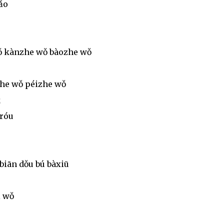
iǎo
wǒ kànzhe wǒ bàozhe wǒ
nzhe wǒ péizhe wǒ
我
nróu
ìbiān dǒu bú bàxiū
i wǒ