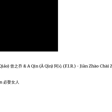
Qiáo) 曾之乔 & A Qin (Ā Qìn) 阿沁 (F.I.R.) - Jiàn Zhāo Chāi 
Ren 必娶女人