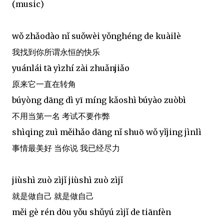
(music)
wǒ zhǎodào nǐ suǒwèi yǒnghéng de kuàilè
我找到你所谓永恒的快乐
yuánlái tā yìzhí zài zhuǎnjiǎo
原来它一直在转角
búyòng dāng dì yī míng kǎoshì búyào zuòbì
不用当第一名 考试不要作弊
shìqing zuì měihǎo dāng nǐ shuō wǒ yǐjing jìnlì
事情最美好 当你说 我已经尽力
jiùshì zuò zìjǐ jiùshì zuò zìjǐ
就是做自己 就是做自己
měi gè rén dōu yǒu shǔyú zìjǐ de tiānfèn