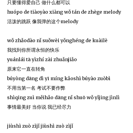
只要懂得爱自己 做什么都可以
huópo de tiàoyào xiàng wǒ tán de zhège melody
活泼的跳跃 像我弹的这个melody
wǒ zhǎodào nǐ suǒwèi yǒnghéng de kuàilè
我找到你所谓永恒的快乐
yuánlái tā yìzhí zài zhuǎnjiǎo
原来它一直在转角
búyòng dāng dì yī míng kǎoshì búyào zuòbì
不用当第一名 考试不要作弊
shìqing zuì měihǎo dāng nǐ shuō wǒ yǐjing jìnlì
事情最美好 当你说 我已经尽力
jiùshì zuò zìjǐ jiùshì zuò zìjǐ