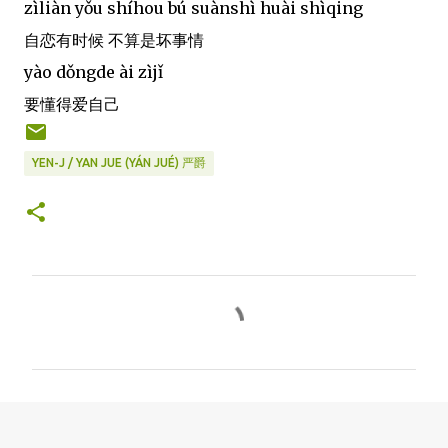
zìliàn yǒu shíhou bú suànshì huài shìqing
自恋有时候 不算是坏事情
yào dǒngde ài zìjǐ
要懂得爱自己
YEN-J / YAN JUE (YÁN JUÉ) 严爵
C
o
m
m
e
n