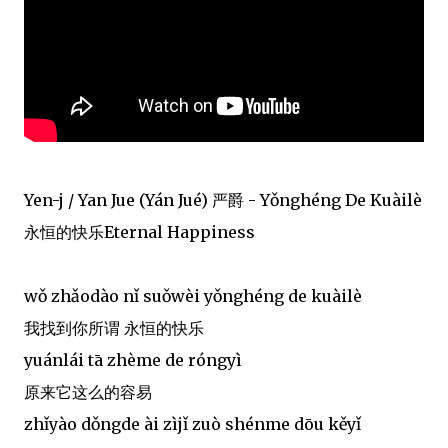
Yen-j / Yan Jue (Yán Jué) 严爵 - Yǒnghéng De Kuàilè
永恒的快乐Eternal Happiness
wǒ zhǎodào nǐ suǒwèi yǒnghéng de kuàilè
我找到你所谓 永恒的快乐
yuánlái tā zhème de róngyì
原来它这么的容易
zhǐyào dǒngde ài zìjǐ zuò shénme dōu kěyǐ