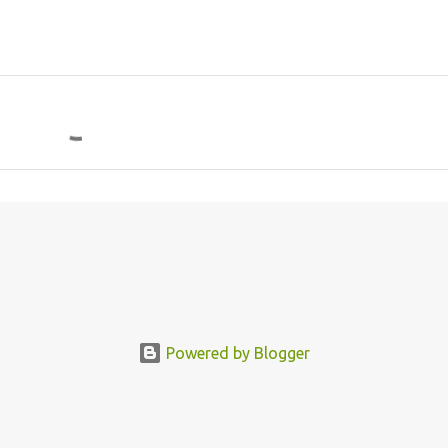
Powered by Blogger