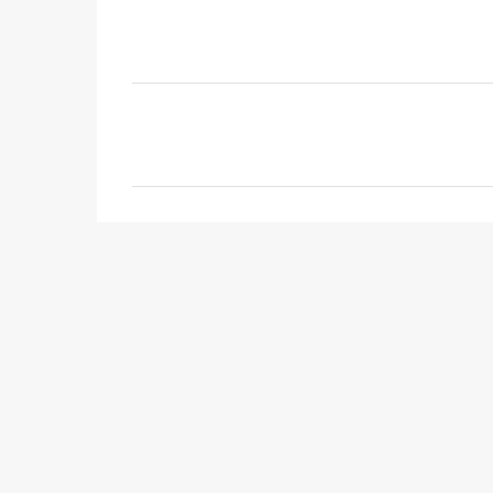
C
o
m
m
e
n
t
s