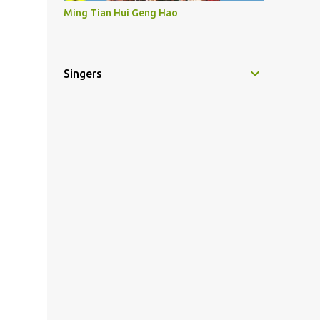
Ming Tian Hui Geng Hao
Singers