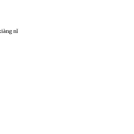
xiàng nǐ