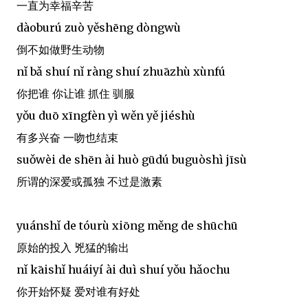
一直为幸福辛苦
dàoburú zuò yěshēng dòngwù
倒不如做野生动物
nǐ bǎ shuí nǐ ràng shuí zhuāzhù xùnfú
你把谁 你让谁 抓住 驯服
yǒu duō xīngfèn yì wěn yě jiéshù
有多兴奋 一吻也结束
suǒwèi de shēn ài huò gūdú buguòshì jīsù
所谓的深爱或孤独 不过是激素
yuánshǐ de tóurù xiōng měng de shūchū
原始的投入 兇猛的输出
nǐ kāishǐ huáiyí ài duì shuí yǒu hǎochu
你开始怀疑 爱对谁有好处