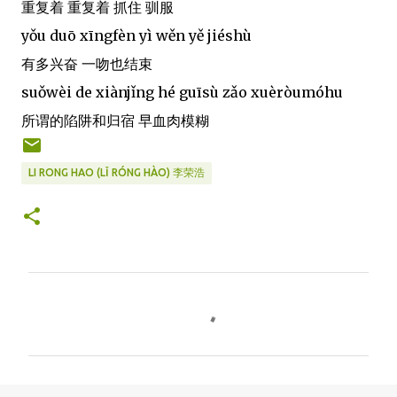
重复着 重复着 抓住 驯服
yǒu duō xīngfèn yì wěn yě jiéshù
有多兴奋 一吻也结束
suǒwèi de xiànjǐng hé guīsù zǎo xuèròumóhu
所谓的陷阱和归宿 早血肉模糊
LI RONG HAO (LǏ RÓNG HÀO) 李荣浩
C
o
m
m