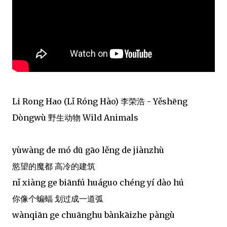
Li Rong Hao (Lǐ Róng Hào) 李荣浩 - Yěshēng
Dòngwù 野生动物 Wild Animals
yùwàng de mó dū gāo lěng de jiànzhù
慾望的魔都 高冷的建筑
nǐ xiàng ge biānfú huáguo chéng yí dào hú
你像个蝙蝠 划过成一道弧
wànqiān ge chuānghu bànkāizhe pàngù