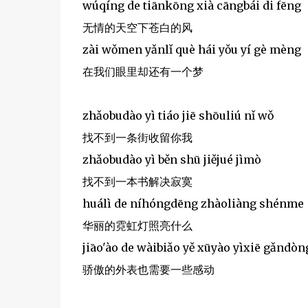
wúqíng de tiānkōng xià cāngbái di fēng
无情的天空下苍白的风
zài wǒmen yǎnlǐ què hái yǒu yí gè mèng
在我们眼里却还有一个梦
zhǎobudào yì tiáo jiē shōuliú nǐ wǒ
找不到一条街收留你我
zhǎobudào yì běn shū jiějué jìmò
找不到一本书解决寂寞
huálì de níhóngdēng zhàoliàng shénme
华丽的霓虹灯照亮什么
jiāo'ào de wàibiǎo yě xūyào yìxiē gǎndòn
骄傲的外表也需要一些感动