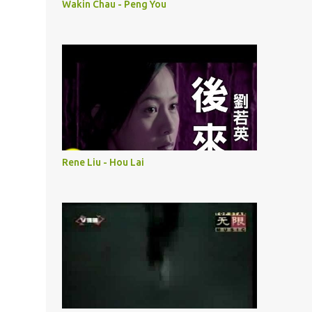
Wakin Chau - Peng You
Rene Liu - Hou Lai