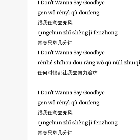
I Don't Wanna Say Goodbye
gēn wǒ rènyì qù dōufēng
跟我任意去兜风
qīngchūn zhǐ shèng jǐ fēnzhōng
青春只剩几分钟
I Don't Wanna Say Goodbye
rènhé shíhou dōu ràng wǒ qù nǔlì zhuīq
任何时候都让我去努力追求
I Don't Wanna Say Goodbye
gēn wǒ rènyì qù dōufēng
跟我任意去兜风
qīngchūn zhǐ shèng jǐ fēnzhōng
青春只剩几分钟