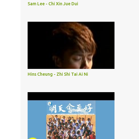
Sam Lee - Chi Xin Jue Dui
Hins Cheung - Zhi Shi Tai Ai Ni