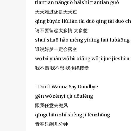
tiāntiān nánguò háishi tiāntiān guò
天天难过还是天天过
qǐng búyào liúliàn tài duō qíng tài duō c
请不要留恋太多情 太多愁
shuí shuō hǎo mèng yídìng huì luòkōng
谁说好梦一定会落空
wǒ bú yuàn wǒ bù xiǎng wǒ jùjué jiēshòu
我不愿 我不想 我拒绝接受
I Don't Wanna Say Goodbye
gēn wǒ rènyì qù dōufēng
跟我任意去兜风
qīngchūn zhǐ shèng jǐ fēnzhōng
青春只剩几分钟