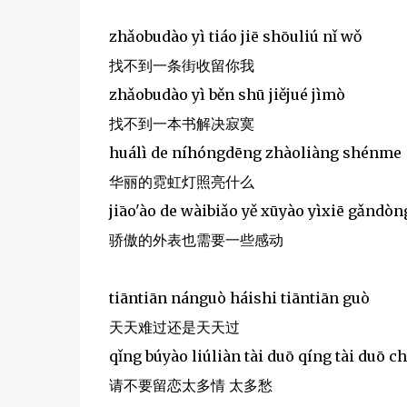
zhǎobudào yì tiáo jiē shōuliú nǐ wǒ
找不到一条街收留你我
zhǎobudào yì běn shū jiějué jìmò
找不到一本书解决寂寞
huálì de níhóngdēng zhàoliàng shénme
华丽的霓虹灯照亮什么
jiāo'ào de wàibiǎo yě xūyào yìxiē gǎndòn
骄傲的外表也需要一些感动
tiāntiān nánguò háishi tiāntiān guò
天天难过还是天天过
qǐng búyào liúliàn tài duō qíng tài duō c
请不要留恋太多情 太多愁