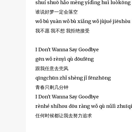
shuí shuō hǎo mèng yídìng huì luòkōng
谁说好梦一定会落空
wǒ bú yuàn wǒ bù xiǎng wǒ jùjué jiēshòu
我不愿 我不想 我拒绝接受
I Don't Wanna Say Goodbye
gēn wǒ rènyì qù dōufēng
跟我任意去兜风
qīngchūn zhǐ shèng jǐ fēnzhōng
青春只剩几分钟
I Don't Wanna Say Goodbye
rènhé shíhou dōu ràng wǒ qù nǔlì zhuīq
任何时候都让我去努力追求