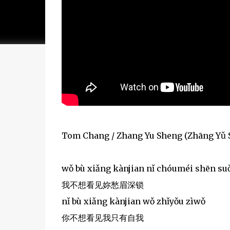
Tom Chang / Zhang Yu Sheng (Zhāng Yǔ 
wǒ bù xiǎng kànjian nǐ chóuméi shēn su
我不想看见妳愁眉深锁
nǐ bù xiǎng kànjian wǒ zhǐyǒu zìwǒ
你不想看见我只有自我