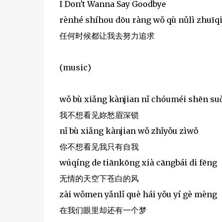
I Don't Wanna Say Goodbye
rènhé shíhou dōu ràng wǒ qù nǔlì zhuīq
任何时候都让我去努力追求
(music)
wǒ bù xiǎng kànjian nǐ chóuméi shēn su
我不想看见妳愁眉深锁
nǐ bù xiǎng kànjian wǒ zhǐyǒu zìwǒ
你不想看见我只有自我
wúqíng de tiānkōng xià cāngbái di fēng
无情的天空下苍白的风
zài wǒmen yǎnlǐ què hái yǒu yí gè mèng
在我们眼里却还有一个梦