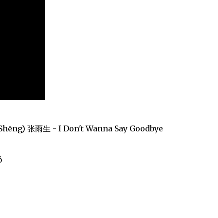
Shēng) 张雨生 - I Don't Wanna Say Goodbye
ǒ